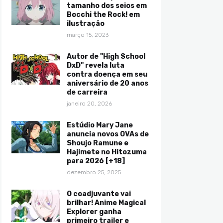
tamanho dos seios em
Bocchi the Rock! em
ilustração
março 15, 2023
Autor de "High School
DxD" revela luta
contra doença em seu
aniversário de 20 anos
de carreira
janeiro 20, 2026
Estúdio Mary Jane
anuncia novos OVAs de
Shoujo Ramune e
Hajimete no Hitozuma
para 2026 [+18]
dezembro 25, 2025
O coadjuvante vai
brilhar! Anime Magical
Explorer ganha
primeiro trailer e