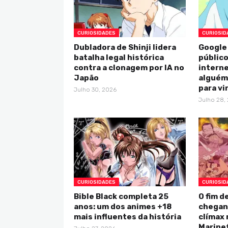
CURIOSIDADES
CURIOSID
Dubladora de Shinji lidera
Google
batalha legal histórica
público
contra a clonagem por IA no
intern
Japão
alguém 
para vi
Julho 30, 2026
Julho 28,
CURIOSIDADES
CURIOSID
Bible Black completa 25
O fim d
anos: um dos animes +18
chegan
mais influentes da história
clímax 
Marine