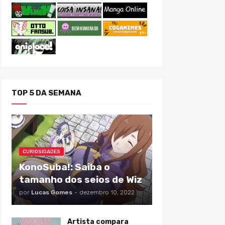
TOP 5 DA SEMANA
CURIOSIDADES
KonoSuba!: Saiba o
tamanho dos seios de Wiz
por
Lucas Gomes
-
dezembro 10, 2022
Artista compara