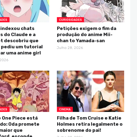
ADES
CURIOSIDADES
 indexou chats
Petições exigem o fim da
s do Claude e a
produção do anime Mii-
et descobriu que
chan to Yamada-san
pediu um tutorial
Julho 28, 2026
rar uma anime girl
 2026
ADES
CINEMA
e One Piece está
Filha de Tom Cruise e Katie
do: Oda promete
Holmes retira legalmente o
maior que
sobrenome do pai!
ford, esconde