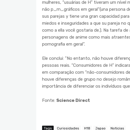
mulheres, “usuárias de H” tiveram um nível
não p_rn_gráficos em geral”(una persona d
sus parejas y tiene una gran capacidad par
miedos e inseguridades a que su pareja no 
como a ella você gostaria de.). Na tarefa d
personagens de anime como mais atraentes
pornografia em geral”.
Ele conclui: "No entanto, não houve difere
pessoas reais. “Consumidores de H” indica
em comparação com “não-consumidores de H
houve diferenças de grupo no desejo român
importância de diferenciar os indivíduos 
Fonte:
Science Direct
Tags
Curiosidades
H18
Japao
Noticias