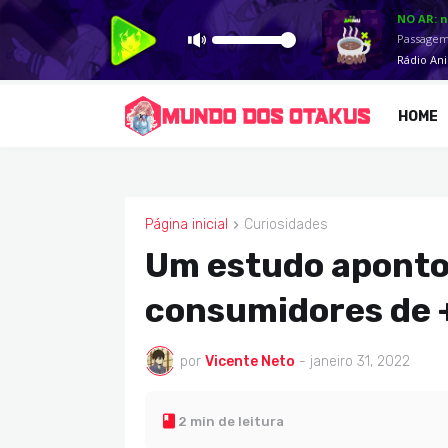
HOME
Página inicial
Curiosidades
CURIOSIDADES
Um estudo aponto
consumidores de +
por
Vicente Neto
-
janeiro 31, 2022
2 min de leitura