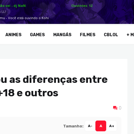
ANIMES
GAMES
MANGÁS
FILMES
CBLOL
+ M
u as diferenças entre
18 e outros
0
Tamanho:
A-
A
A+