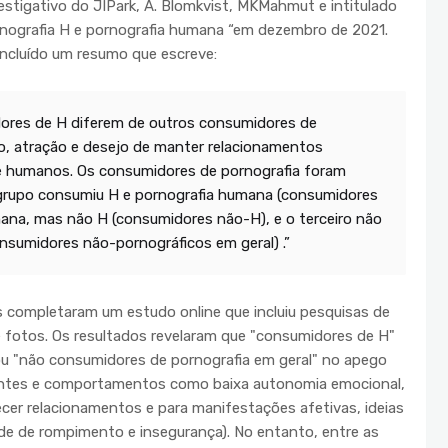
vestigativo do JIPark, A. Blomkvist, MKMahmut e intitulado
rnografia H e pornografia humana “em dezembro de 2021.
incluído um resumo que escreve:
dores de H diferem de outros consumidores de
o, atração e desejo de manter relacionamentos
 humanos. Os consumidores de pornografia foram
o grupo consumiu H e pornografia humana (consumidores
ana, mas não H (consumidores não-H), e o terceiro não
sumidores não-pornográficos em geral) .”
es completaram um estudo online que incluiu pesquisas de
de fotos. Os resultados revelaram que "consumidores de H"
ou "não consumidores de pornografia em geral" no apego
tantes e comportamentos como baixa autonomia emocional,
ecer relacionamentos e para manifestações afetivas, ideias
ade de rompimento e insegurança). No entanto, entre as