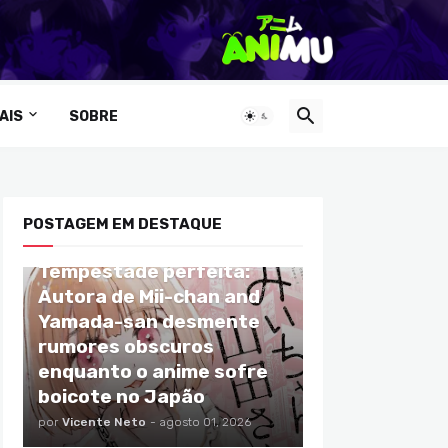
AIS
SOBRE
POSTAGEM EM DESTAQUE
ANIMES
Tempestade perfeita:
Autora de Mii-chan and
Yamada-san desmente
rumores obscuros
enquanto o anime sofre
boicote no Japão
por
Vicente Neto
-
agosto 01, 2026