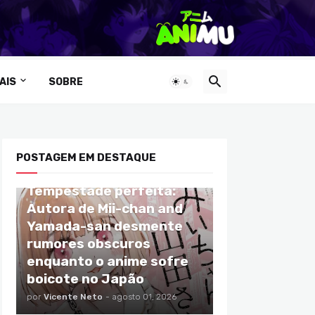
AIS
SOBRE
POSTAGEM EM DESTAQUE
ANIMES
Tempestade perfeita:
Autora de Mii-chan and
Yamada-san desmente
rumores obscuros
enquanto o anime sofre
boicote no Japão
por
Vicente Neto
-
agosto 01, 2026