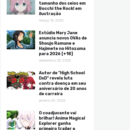
tamanho dos seios em
Bocchi the Rock! em
ilustração
março 15, 2023
Estúdio Mary Jane
anuncia novos OVAs de
Shoujo Ramune e
Hajimete no Hitozuma
para 2026 [+18]
dezembro 25, 2025
Autor de "High School
DxD" revela luta
contra doença em seu
aniversário de 20 anos
de carreira
janeiro 20, 2026
O coadjuvante vai
brilhar! Anime Magical
Explorer ganha
primeiro trailer e