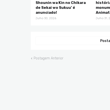
Shounin wa Kin no Chikara
históri
de Sekai wo Sukuu' é
monume
anunciado!
Animat
Julho 30, 2026
Julho 31, 
Posta
Postagem Anterior