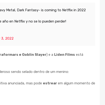
y Metal, Dark Fantasy- is coming to Netflix in 2022
e año en Netflix y no se lo pueden perder!
 3, 2022
raformars e Goblin Slayer
) e a
Liden Films
está
eroso sendo selado dentro de um menino:
itiva anunciada, mas pode
estrear
em algum momento de