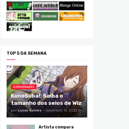
TOP 5 DA SEMANA
CURIOSIDADES
KonoSuba!: Saiba o
tamanho dos seios de Wiz
por
Lucas Gomes
-
dezembro 10, 2022
Artista compara