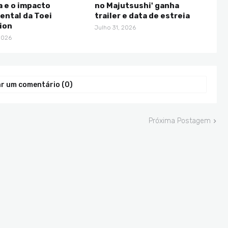
a e o impacto
no Majutsushi' ganha
ntal da Toei
trailer e data de estreia
ion
Julho 31, 2026
2026
r um comentário (0)
Próxima Postagem