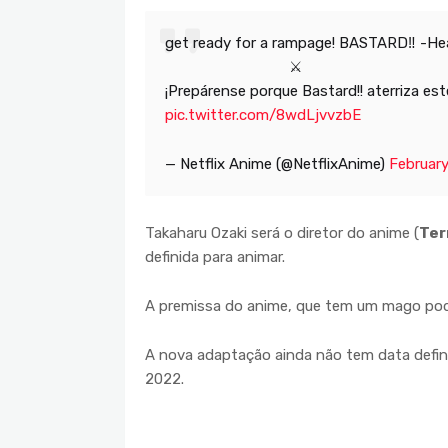
get ready for a rampage! BASTARD‼ -Heav
⚔️
¡Prepárense porque Bastard!! aterriza est
pic.twitter.com/8wdLjvvzbE
— Netflix Anime (@NetflixAnime)
February
Takaharu Ozaki será o diretor do anime (
Ter
definida para animar.
A premissa do anime, que tem um mago pod
A nova adaptação ainda não tem data defin
2022.