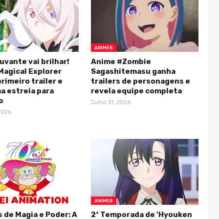
ANIMES
uvante vai brilhar!
Anime #Zombie
Magical Explorer
Sagashitemasu ganha
rimeiro trailer e
trailers de personagens e
a estreia para
revela equipe completa
o
Julho 31, 2026
2026
ANIMES
 de Magia e Poder: A
2ª Temporada de 'Hyouken