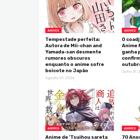
ANIMES
ANIMES
Tempestade perfeita:
O coadj
Autora de Mii-chan and
Anime 
Yamada-san desmente
ganha p
rumores obscuros
confirm
enquanto o anime sofre
outubr
boicote no Japão
Julho 31, 
Agosto 01, 2026
ANIMES
ANIMES
Anime de 'Tsuihou sareta
70 Anos