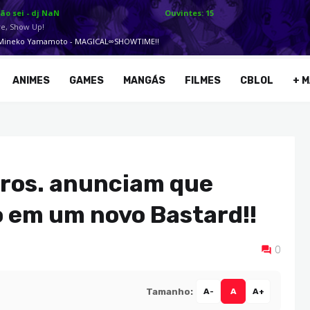
ANIMES
GAMES
MANGÁS
FILMES
CBLOL
+ M
Bros. anunciam que
 em um novo Bastard!!
0
Tamanho:
A-
A
A+