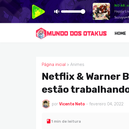
HOME
Página inicial
Animes
ANIMES
Netflix & Warner 
estão trabalhando
por
Vicente Neto
-
fevereiro 04, 2022
1 min de leitura