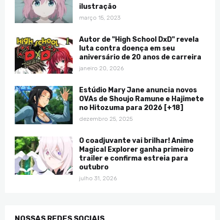
ilustração
março 15, 2023
Autor de "High School DxD" revela
luta contra doença em seu
aniversário de 20 anos de carreira
janeiro 20, 2026
Estúdio Mary Jane anuncia novos
OVAs de Shoujo Ramune e Hajimete
no Hitozuma para 2026 [+18]
dezembro 25, 2025
O coadjuvante vai brilhar! Anime
Magical Explorer ganha primeiro
trailer e confirma estreia para
outubro
julho 31, 2026
NOSSAS REDES SOCIAIS