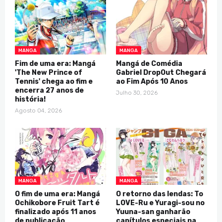
MANGA
MANGA
Fim de uma era: Mangá
Mangá de Comédia
'The New Prince of
Gabriel DropOut Chegará
Tennis' chega ao fim e
ao Fim Após 10 Anos
encerra 27 anos de
Julho 30, 2026
história!
Agosto 04, 2026
MANGA
MANGA
O fim de uma era: Mangá
O retorno das lendas: To
Ochikobore Fruit Tart é
LOVE-Ru e Yuragi-sou no
finalizado após 11 anos
Yuuna-san ganharão
de publicação
capítulos especiais na