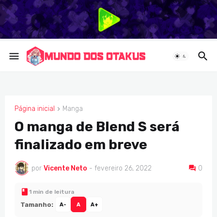
Página inicial
Manga
MANGA
O manga de Blend S será
finalizado em breve
por
Vicente Neto
-
fevereiro 26, 2022
0
1 min de leitura
Tamanho:
A-
A
A+