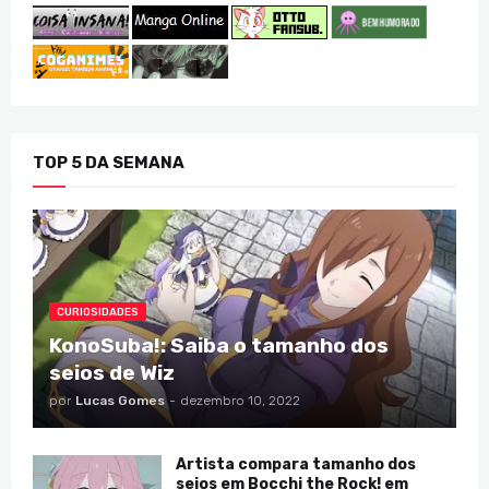
TOP 5 DA SEMANA
CURIOSIDADES
KonoSuba!: Saiba o tamanho dos
seios de Wiz
por
Lucas Gomes
-
dezembro 10, 2022
Artista compara tamanho dos
seios em Bocchi the Rock! em