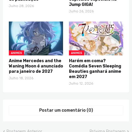
Jump GIGA!
Julho 28, 2026
Julho 26, 2026
ANIMES
ANIMES
Anime Mercedes and the
Harém em coma?
Waning Moon é anunciado
Comédia Seven Sleeping
para janeiro de 2027
Beauties ganhará anime
em 2027
Julho 18, 2026
Julho 12, 2026
Postar um comentário (0)
Postagem Anterior
Próxima Postagem