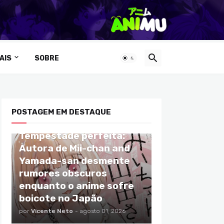
AIS
SOBRE
POSTAGEM EM DESTAQUE
ANIMES
Tempestade perfeita:
Autora de Mii-chan and
Yamada-san desmente
rumores obscuros
enquanto o anime sofre
boicote no Japão
por
Vicente Neto
-
agosto 01, 2026