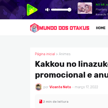
HOME
Página inicial
Animes
ANIMES
Kakkou no Iinazuk
promocional e anu
por
Vicente Neto
-
março 17, 2022
2 min de leitura