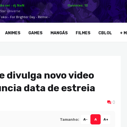
ANIMES
GAMES
MANGÁS
FILMES
CBLOL
+ M
e divulga novo video
ncia data de estreia
0
Tamanho:
A-
A
A+