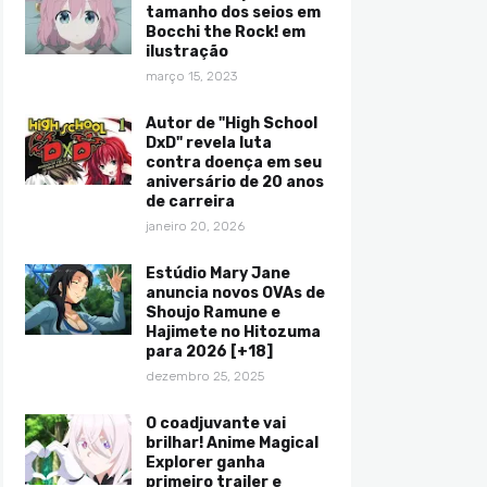
tamanho dos seios em
Bocchi the Rock! em
ilustração
março 15, 2023
Autor de "High School
DxD" revela luta
contra doença em seu
aniversário de 20 anos
de carreira
janeiro 20, 2026
Estúdio Mary Jane
anuncia novos OVAs de
Shoujo Ramune e
Hajimete no Hitozuma
para 2026 [+18]
dezembro 25, 2025
O coadjuvante vai
brilhar! Anime Magical
Explorer ganha
primeiro trailer e