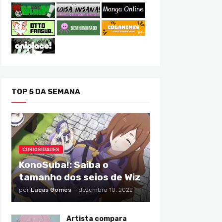
TOP 5 DA SEMANA
CURIOSIDADES
KonoSuba!: Saiba o
tamanho dos seios de Wiz
por
Lucas Gomes
-
dezembro 10, 2022
Artista compara