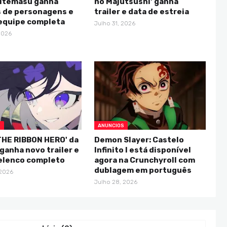
itemasu ganha
no Majutsushi' ganha
s de personagens e
trailer e data de estreia
 equipe completa
Julho 31, 2026
2026
S
ANUNCIOS
THE RIBBON HERO' da
Demon Slayer: Castelo
 ganha novo trailer e
Infinito I está disponível
 elenco completo
agora na Crunchyroll com
dublagem em português
 2026
Julho 28, 2026