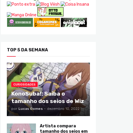
TOP 5 DA SEMANA
CURIOSIDADES
KonoSuba!: Saiba o
tamanho dos seios de Wiz
por
Lucas Gomes
-
dezembro 10, 2022
Artista compara
tamanho dos seios em