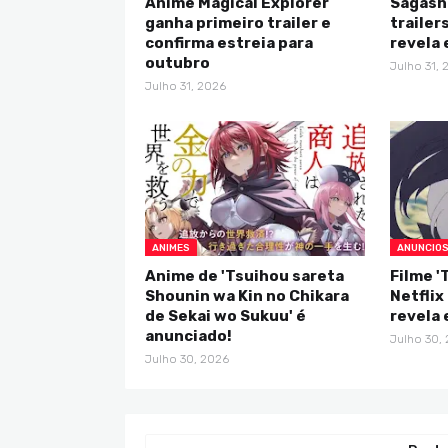
Anime Magical Explorer
Sagash
ganha primeiro trailer e
trailer
confirma estreia para
revela
outubro
Julho 31, 
Julho 31, 2026
ANIMES
ANUNCIO
Anime de 'Tsuihou sareta
Filme '
Shounin wa Kin no Chikara
Netflix
de Sekai wo Sukuu' é
revela
anunciado!
Julho 30,
Julho 30, 2026