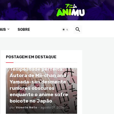
AIS
SOBRE
POSTAGEM EM DESTAQUE
ANIMES
Tempestade perfeita:
Autora de Mii-chan and
Yamada-san desmente
rumores obscuros
enquanto o anime sofre
boicote no Japão
por
Vicente Neto
-
agosto 01, 2026