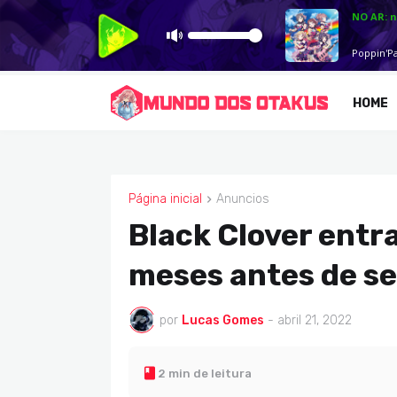
HOME
Página inicial
Anuncios
ANUNCIOS
Black Clover entr
meses antes de seu
por
Lucas Gomes
-
abril 21, 2022
2 min de leitura