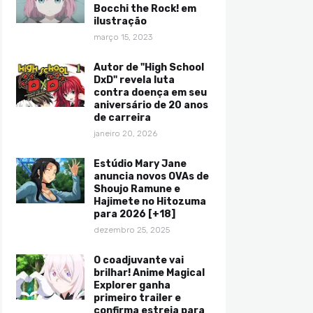
Bocchi the Rock! em
ilustração
março 15, 2023
Autor de "High School
DxD" revela luta
contra doença em seu
aniversário de 20 anos
de carreira
janeiro 20, 2026
Estúdio Mary Jane
anuncia novos OVAs de
Shoujo Ramune e
Hajimete no Hitozuma
para 2026 [+18]
dezembro 25, 2025
O coadjuvante vai
brilhar! Anime Magical
Explorer ganha
primeiro trailer e
confirma estreia para