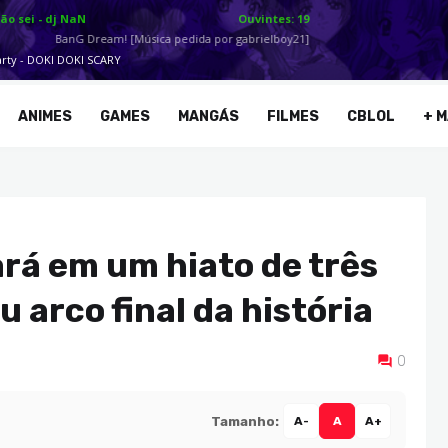
ANIMES
GAMES
MANGÁS
FILMES
CBLOL
+ M
ará em um hiato de três
 arco final da história
0
Tamanho:
A-
A
A+