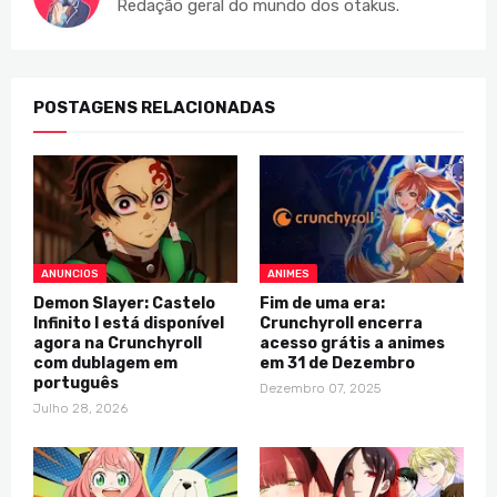
Redação geral do mundo dos otakus.
POSTAGENS RELACIONADAS
ANUNCIOS
ANIMES
Demon Slayer: Castelo
Fim de uma era:
Infinito I está disponível
Crunchyroll encerra
agora na Crunchyroll
acesso grátis a animes
com dublagem em
em 31 de Dezembro
português
Dezembro 07, 2025
Julho 28, 2026