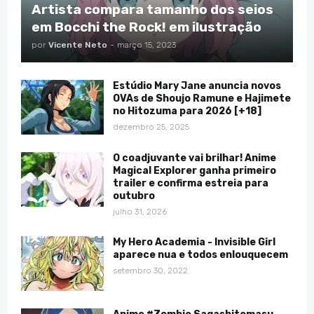
Artista compara tamanho dos seios
em Bocchi the Rock! em ilustração
por
Vicente Neto
-
março 15, 2023
Estúdio Mary Jane anuncia novos
OVAs de Shoujo Ramune e Hajimete
no Hitozuma para 2026 [+18]
dezembro 25, 2025
O coadjuvante vai brilhar! Anime
Magical Explorer ganha primeiro
trailer e confirma estreia para
outubro
julho 31, 2026
My Hero Academia - Invisible Girl
aparece nua e todos enlouquecem
setembro 30, 2022