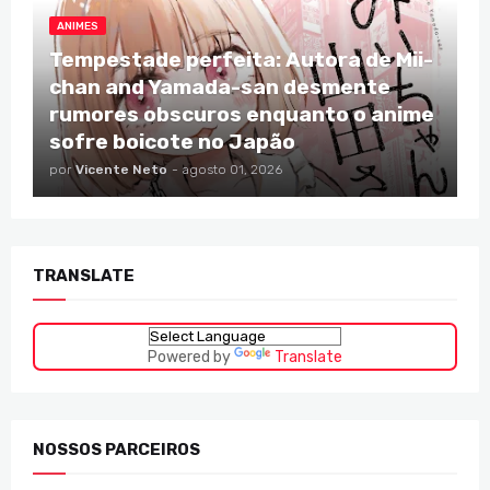
ANIMES
Tempestade perfeita: Autora de Mii-
chan and Yamada-san desmente
rumores obscuros enquanto o anime
sofre boicote no Japão
por
Vicente Neto
-
agosto 01, 2026
TRANSLATE
Powered by
Translate
NOSSOS PARCEIROS