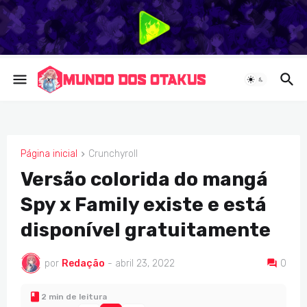
Página inicial
Crunchyroll
CRUNCHYROLL
Versão colorida do mangá
Spy x Family existe e está
disponível gratuitamente
por
Redação
-
abril 23, 2022
0
2 min de leitura