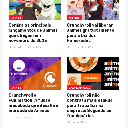
ANIMES
ANIMES
Confira os principais
Crunchyroll vai liberar
lançamentos de animes
animes gratuitamente
que chegam em
para o Dia dos
novembro de 2025
Namorados
Novembro 02, 2025
Janeiro 31, 2025
ANIMES
CRUNCHYROLL
Crunchyroll e
Crunchyroll não
Funimation: A fusão
contrata mais otakus
inacabada que desafia o
para trabalhar na
mercado de Animes
empresa; Segundo ex-
funcionários
Janeiro 06, 2025
Janeiro 05, 2025