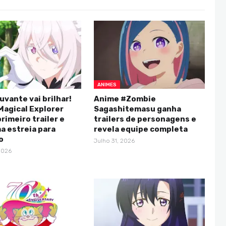
ANIMES
uvante vai brilhar!
Anime #Zombie
Magical Explorer
Sagashitemasu ganha
rimeiro trailer e
trailers de personagens e
a estreia para
revela equipe completa
o
Julho 31, 2026
2026