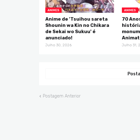
ANIMES
ANIMES
Anime de 'Tsuihou sareta
70 Anos
Shounin wa Kin no Chikara
históri
de Sekai wo Sukuu' é
monume
anunciado!
Animat
Julho 30, 2026
Julho 31, 
Posta
Postagem Anterior