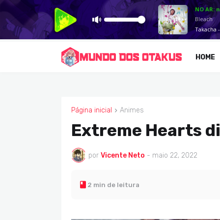
HOME
Página inicial
Animes
ANIMES
Extreme Hearts di
por
Vicente Neto
-
maio 22, 2022
2 min de leitura