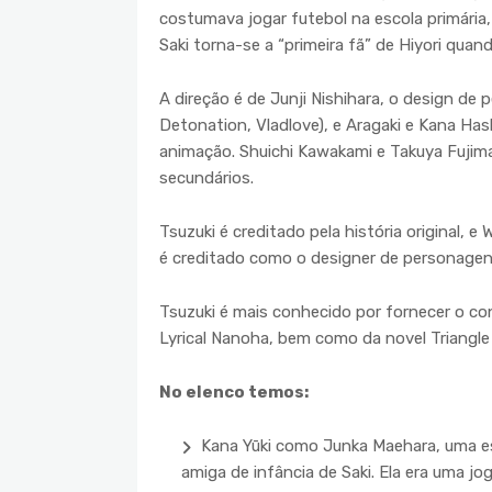
costumava jogar futebol na escola primária
Saki torna-se a “primeira fã” de Hiyori qua
A direção é de Junji Nishihara, o design de 
Detonation, Vladlove), e Aragaki e Kana H
animação. Shuichi Kawakami e Takuya Fujim
secundários.
Tsuzuki é creditado pela história original,
é creditado como o designer de personagens
Tsuzuki é mais conhecido por fornecer o conce
Lyrical Nanoha, bem como da novel Triangle
No elenco temos:
Kana Yūki como Junka Maehara, uma es
amiga de infância de Saki. Ela era uma j