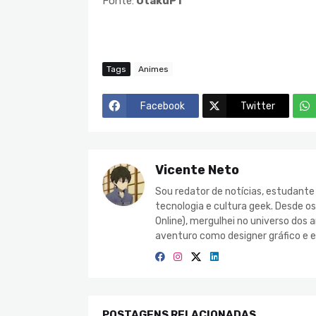
Fonte:
OtakuPT
Tags
Animes
Facebook
Twitter
Vicente Neto
Sou redator de notícias, estudant
tecnologia e cultura geek. Desde o
Online), mergulhei no universo do
aventuro como designer gráfico e e
POSTAGENS RELACIONADAS