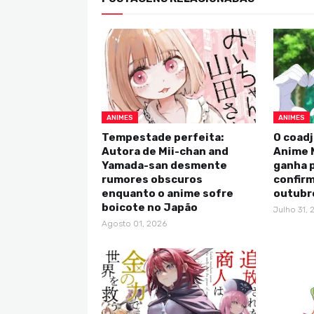
ANIMES
ANIMES
Tempestade perfeita:
O coadj
Autora de Mii-chan and
Anime 
Yamada-san desmente
ganha p
rumores obscuros
confirm
enquanto o anime sofre
outubr
boicote no Japão
Julho 31, 
Agosto 01, 2026