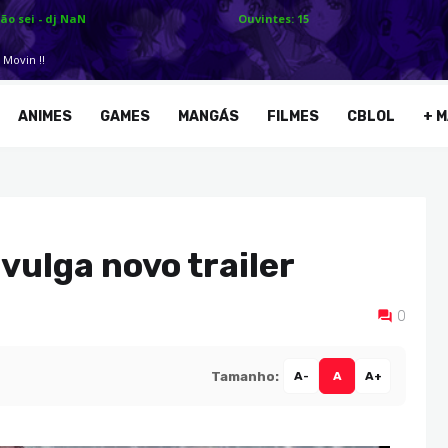
ANIMES
GAMES
MANGÁS
FILMES
CBLOL
+ M
vulga novo trailer
0
Tamanho:
A-
A
A+