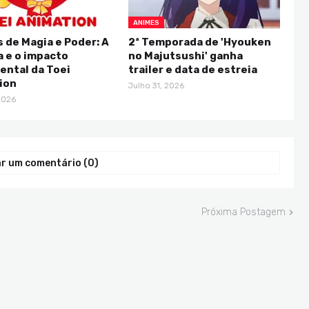
ANIMES
 de Magia e Poder: A
2ª Temporada de 'Hyouken
a e o impacto
no Majutsushi' ganha
ntal da Toei
trailer e data de estreia
ion
Julho 31, 2026
2026
r um comentário (0)
Próxima Postagem