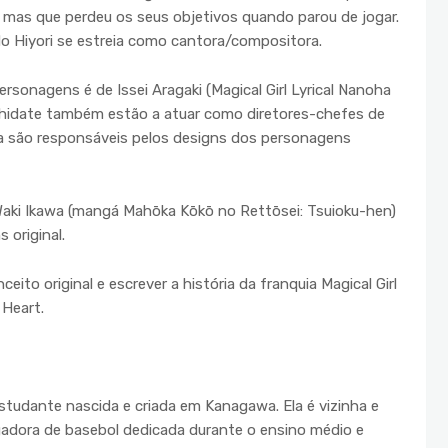
, mas que perdeu os seus objetivos quando parou de jogar.
ndo Hiyori se estreia como cantora/compositora.
personagens é de Issei Aragaki (Magical Girl Lyrical Nanoha
ashidate também estão a atuar como diretores-chefes de
a são responsáveis pelos designs dos personagens
 e Waki Ikawa (mangá Mahōka Kōkō no Rettōsei: Tsuioku-hen)
 original.
ito original e escrever a história da franquia Magical Girl
 Heart.
tudante nascida e criada em Kanagawa. Ela é vizinha e
ogadora de basebol dedicada durante o ensino médio e