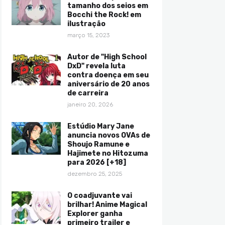
tamanho dos seios em
Bocchi the Rock! em
ilustração
março 15, 2023
Autor de "High School
DxD" revela luta
contra doença em seu
aniversário de 20 anos
de carreira
janeiro 20, 2026
Estúdio Mary Jane
anuncia novos OVAs de
Shoujo Ramune e
Hajimete no Hitozuma
para 2026 [+18]
dezembro 25, 2025
O coadjuvante vai
brilhar! Anime Magical
Explorer ganha
primeiro trailer e