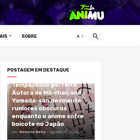
AIS
SOBRE
POSTAGEM EM DESTAQUE
ANIMES
Tempestade perfeita:
Autora de Mii-chan and
Yamada-san desmente
rumores obscuros
enquanto o anime sofre
boicote no Japão
por
Vicente Neto
-
agosto 01, 2026