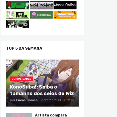
TOP 5 DA SEMANA
CURIOSIDADES
KonoSuba!: Saiba o
tamanho dos seios de Wiz
por
Lucas Gomes
-
dezembro 10, 2022
Artista compara