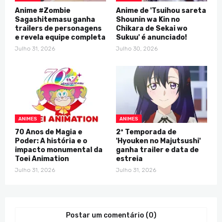
Anime #Zombie
Anime de 'Tsuihou sareta
Sagashitemasu ganha
Shounin wa Kin no
trailers de personagens
Chikara de Sekai wo
e revela equipe completa
Sukuu' é anunciado!
Julho 31, 2026
Julho 30, 2026
ANIMES
ANIMES
70 Anos de Magia e
2ª Temporada de
Poder: A história e o
'Hyouken no Majutsushi'
impacto monumental da
ganha trailer e data de
Toei Animation
estreia
Julho 31, 2026
Julho 31, 2026
Postar um comentário (0)