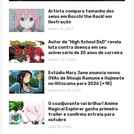
Artista compara tamanho dos
seios em Bocchi the Rock! em
ilustração
março 15, 2023
Autor de "High School DxD" revela
luta contra doença em seu
aniversário de 20 anos de carreira
janeiro 20, 2026
Estúdio Mary Jane anuncia novos
OVAs de Shoujo Ramune e Hajimete
no Hitozuma para 2026 [+18]
dezembro 25, 2025
O coadjuvante vai brilhar! Anime
Magical Explorer ganha primeiro
trailer e confirma estreia para
outubro
julho 31, 2026