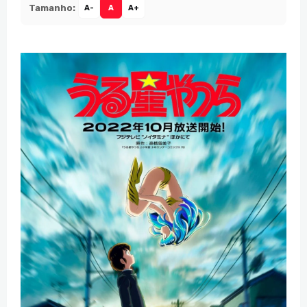
Tamanho:
A-
A
A+