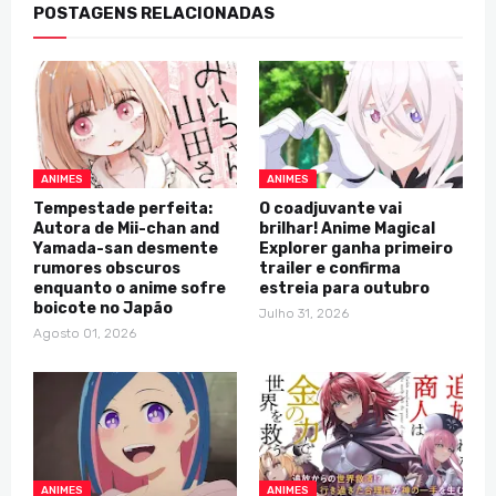
POSTAGENS RELACIONADAS
ANIMES
ANIMES
Tempestade perfeita:
O coadjuvante vai
Autora de Mii-chan and
brilhar! Anime Magical
Yamada-san desmente
Explorer ganha primeiro
rumores obscuros
trailer e confirma
enquanto o anime sofre
estreia para outubro
boicote no Japão
Julho 31, 2026
Agosto 01, 2026
ANIMES
ANIMES