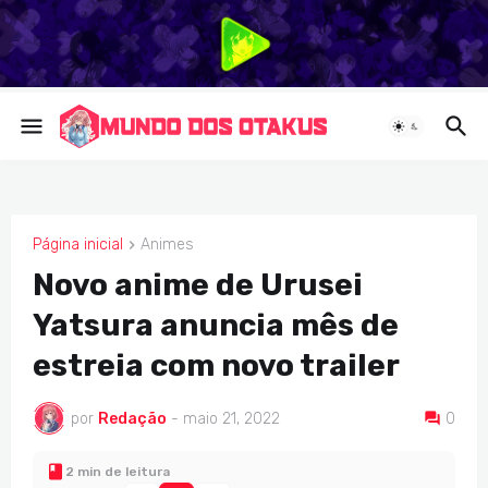
Página inicial
Animes
ANIMES
Novo anime de Urusei
Yatsura anuncia mês de
estreia com novo trailer
por
Redação
-
maio 21, 2022
0
2 min de leitura