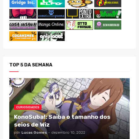
TOP 5 DA SEMANA
CURIOSIDADES
KonoSuba!: Saiba o tamanho dos
seios de Wiz
por
Lucas Gomes
-
dezembro 10, 2022