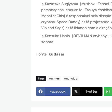
Kazutaka Sugiyama (Mushoku Tensei: Jo
personagens, enquanto Tasuya Yoshihara
Monster Girls) é responsável pela dire
crybaby, Space Dandy) está projetando.
Vinland Saga) está lidando com a direção 
Kensuke Ushio (DEVILMAN crybaby, Liz a
sonora.
Fonte:
Kudasai
Tags
Animes
Anuncios
Facebook
Twitter