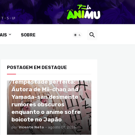
AIS
SOBRE
POSTAGEM EM DESTAQUE
ANIMES
Tempestade perfeita:
Autora de Mii-chan and
Yamada-san desmente
rumores obscuros
enquanto o anime sofre
boicote no Japão
por
Vicente Neto
-
agosto 01, 2026