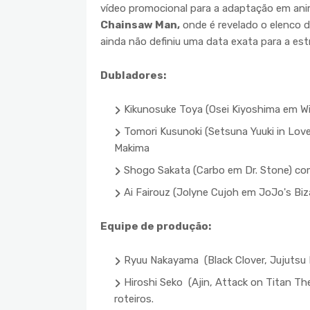
vídeo promocional para a adaptação em ani
Chainsaw Man,
onde é revelado o elenco de
ainda não definiu uma data exata para a est
Dubladores:
Kikunosuke Toya (Osei Kiyoshima em Wi
Tomori Kusunoki (Setsuna Yuuki in Love
Makima
Shogo Sakata (Carbo em Dr. Stone) co
Ai Fairouz (Jolyne Cujoh em JoJo's Bi
Equipe de produção:
Ryuu Nakayama (Black Clover, Jujutsu 
Hiroshi Seko (Ajin, Attack on Titan Th
roteiros.