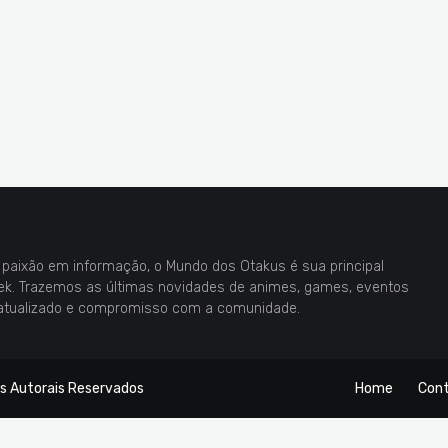
paixão em informação, o Mundo dos Otakus é sua principal
eek. Trazemos as últimas novidades de animes, games, eventos
atualizado e compromisso com a comunidade.
os Autorais Reservados
Home
Con