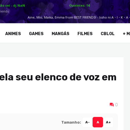
ANIMES
GAMES
MANGÁS
FILMES
CBLOL
+ M
la seu elenco de voz em
0
Tamanho:
A-
A
A+