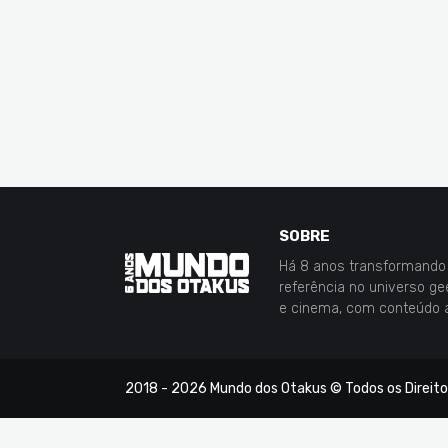
SOBRE
Há 8 anos transformando 
referência no universo g
e cinema, com conteúdo 
2018 -
2026
Mundo dos Otakus
© Todos os Direit