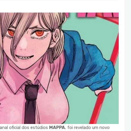
nal oficial dos estúdios
MAPPA
, foi revelado um novo