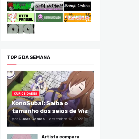
TOP 5 DA SEMANA
CURIOSIDADES
KonoSuba!: Saiba o
tamanho dos seios de Wiz
por
Lucas Gomes
-
dezembro 10, 2022
Artista compara