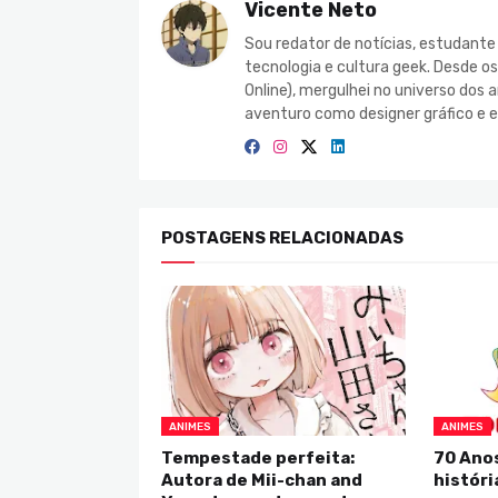
Vicente Neto
Sou redator de notícias, estudant
tecnologia e cultura geek. Desde o
Online), mergulhei no universo do
aventuro como designer gráfico e e
POSTAGENS RELACIONADAS
ANIMES
ANIMES
Tempestade perfeita:
70 Anos
Autora de Mii-chan and
históri