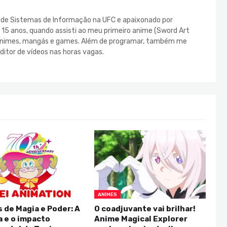
e de Sistemas de Informação na UFC e apaixonado por
s 15 anos, quando assisti ao meu primeiro anime (Sword Art
s animes, mangás e games. Além de programar, também me
ditor de vídeos nas horas vagas.
ANIMES
 de Magia e Poder: A
O coadjuvante vai brilhar!
a e o impacto
Anime Magical Explorer