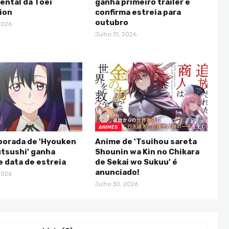
ntal da Toei
ganha primeiro trailer e
ion
confirma estreia para
outubro
2026
Julho 31, 2026
ANIMES
porada de 'Hyouken
Anime de 'Tsuihou sareta
tsushi' ganha
Shounin wa Kin no Chikara
 e data de estreia
de Sekai wo Sukuu' é
anunciado!
2026
Julho 30, 2026