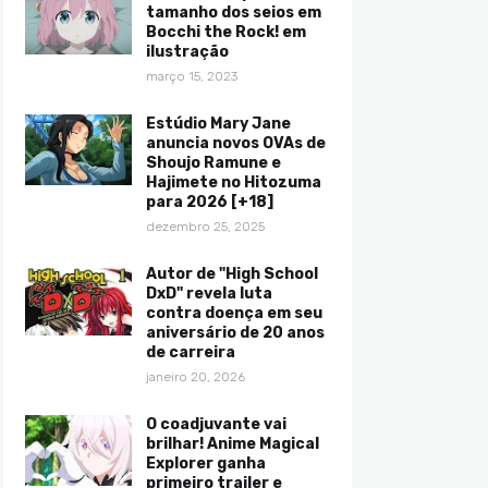
tamanho dos seios em
Bocchi the Rock! em
ilustração
março 15, 2023
Estúdio Mary Jane
anuncia novos OVAs de
Shoujo Ramune e
Hajimete no Hitozuma
para 2026 [+18]
dezembro 25, 2025
Autor de "High School
DxD" revela luta
contra doença em seu
aniversário de 20 anos
de carreira
janeiro 20, 2026
O coadjuvante vai
brilhar! Anime Magical
Explorer ganha
primeiro trailer e