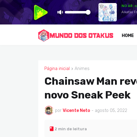
HOME
Página inicial
Animes
ANIMES
Chainsaw Man reve
novo Sneak Peek
por
Vicente Neto
-
agosto 05, 2022
2 min de leitura