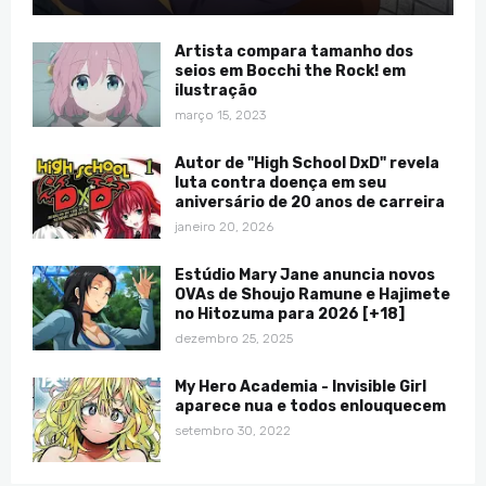
Artista compara tamanho dos
seios em Bocchi the Rock! em
ilustração
março 15, 2023
Autor de "High School DxD" revela
luta contra doença em seu
aniversário de 20 anos de carreira
janeiro 20, 2026
Estúdio Mary Jane anuncia novos
OVAs de Shoujo Ramune e Hajimete
no Hitozuma para 2026 [+18]
dezembro 25, 2025
My Hero Academia - Invisible Girl
aparece nua e todos enlouquecem
setembro 30, 2022