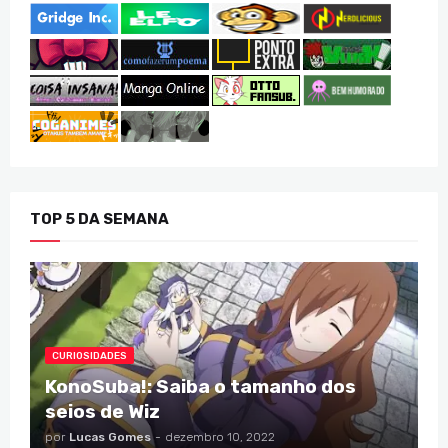
TOP 5 DA SEMANA
CURIOSIDADES
KonoSuba!: Saiba o tamanho dos
seios de Wiz
por
Lucas Gomes
-
dezembro 10, 2022