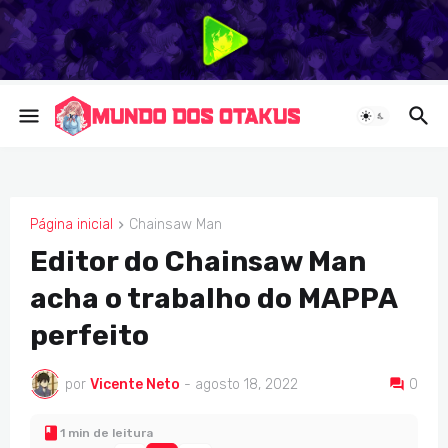
Página inicial
Chainsaw Man
CHAINSAW MAN
Editor do Chainsaw Man
acha o trabalho do MAPPA
perfeito
por
Vicente Neto
-
agosto 18, 2022
0
1 min de leitura