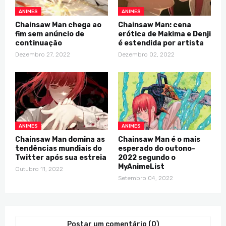
ANIMES
ANIMES
Chainsaw Man chega ao
Chainsaw Man: cena
fim sem anúncio de
erótica de Makima e Denji
continuação
é estendida por artista
Dezembro 27, 2022
Dezembro 02, 2022
ANIMES
ANIMES
Chainsaw Man domina as
Chainsaw Man é o mais
tendências mundiais do
esperado do outono-
Twitter após sua estreia
2022 segundo o
MyAnimeList
Outubro 11, 2022
Setembro 04, 2022
Postar um comentário (0)