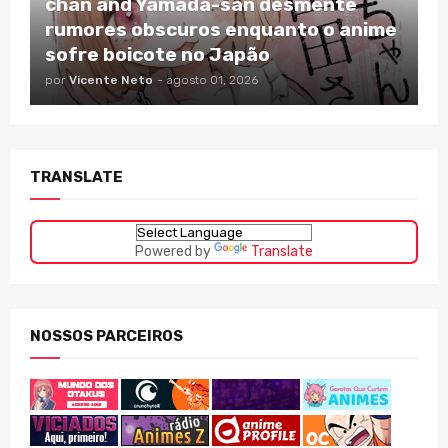
chan and Yamada-san desmente
rumores obscuros enquanto o anime
sofre boicote no Japão
por
Vicente Neto
-
agosto 01, 2026
TRANSLATE
Powered by
Translate
NOSSOS PARCEIROS