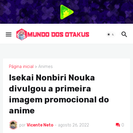
Página inicial
Animes
ANIMES
Isekai Nonbiri Nouka
divulgou a primeira
imagem promocional do
anime
por
Vicente Neto
-
agosto 26, 2022
0