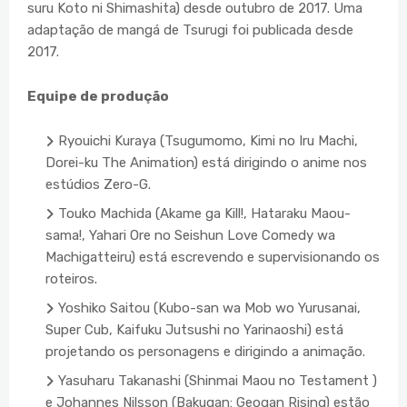
suru Koto ni Shimashita) desde outubro de 2017. Uma
adaptação de mangá de Tsurugi foi publicada desde
2017.
Equipe de produção
Ryouichi Kuraya (Tsugumomo, Kimi no Iru Machi,
Dorei-ku The Animation) está dirigindo o anime nos
estúdios Zero-G.
Touko Machida (Akame ga Kill!, Hataraku Maou-
sama!, Yahari Ore no Seishun Love Comedy wa
Machigatteiru) está escrevendo e supervisionando os
roteiros.
Yoshiko Saitou (Kubo-san wa Mob wo Yurusanai,
Super Cub, Kaifuku Jutsushi no Yarinaoshi) está
projetando os personagens e dirigindo a animação.
Yasuharu Takanashi (Shinmai Maou no Testament )
e Johannes Nilsson (Bakugan: Geogan Rising) estão