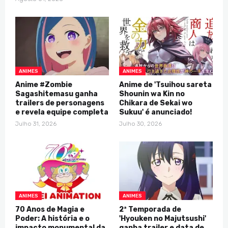
ANIMES
ANIMES
Anime #Zombie
Anime de 'Tsuihou sareta
Sagashitemasu ganha
Shounin wa Kin no
trailers de personagens
Chikara de Sekai wo
e revela equipe completa
Sukuu' é anunciado!
Julho 31, 2026
Julho 30, 2026
ANIMES
ANIMES
70 Anos de Magia e
2ª Temporada de
Poder: A história e o
'Hyouken no Majutsushi'
impacto monumental da
ganha trailer e data de