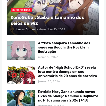
CURIOSIDADES
KonoSuba!: Saiba o tamanho dos
seios de Wiz
por
Lucas Gomes
-
dezembro 10, 2022
Artista compara tamanho dos
seios em Bocchi the Rock! em
ilustração
março 15, 2023
Autor de "High School DxD" revela
luta contra doença em seu
aniversário de 20 anos de carreira
janeiro 20, 2026
Estúdio Mary Jane anuncia novos
OVAs de Shoujo Ramune e Hajimete
no Hitozuma para 2026 [+18]
dezembro 25, 2025