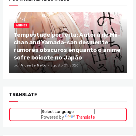
ANIMES
Tempestade perfeita: Autora de Mii-
chan and Yamada-san desmente
rumores obscuros enquanto o anime
sofre boicote no Japão
por
Vicente Neto
-
agosto 01, 2026
TRANSLATE
Powered by
Translate