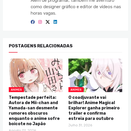
Além de programar, também me aventuro
como designer gráfico e editor de vídeos nas
horas vagas.
POSTAGENS RELACIONADAS
ANIMES
ANIMES
Tempestade perfeita:
O coadjuvante vai
Autora de Mii-chan and
brilhar! Anime Magical
Yamada-san desmente
Explorer ganha primeiro
rumores obscuros
trailer e confirma
enquanto o anime sofre
estreia para outubro
boicote no Japão
Julho 31, 2026
Agosto 01, 2026