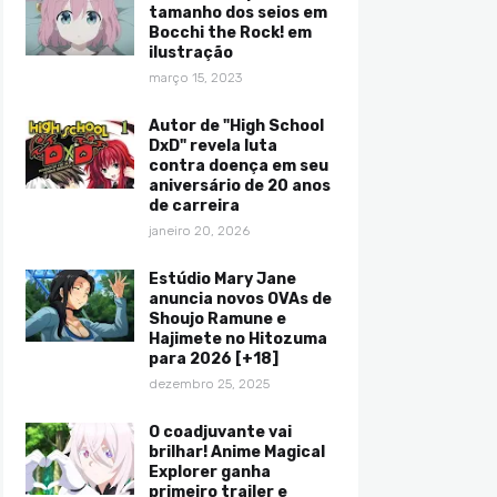
tamanho dos seios em
Bocchi the Rock! em
ilustração
março 15, 2023
Autor de "High School
DxD" revela luta
contra doença em seu
aniversário de 20 anos
de carreira
janeiro 20, 2026
Estúdio Mary Jane
anuncia novos OVAs de
Shoujo Ramune e
Hajimete no Hitozuma
para 2026 [+18]
dezembro 25, 2025
O coadjuvante vai
brilhar! Anime Magical
Explorer ganha
primeiro trailer e