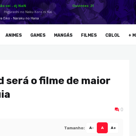
ANIMES
GAMES
MANGÁS
FILMES
CBLOL
+ M
 será o filme de maior
ia
0
Tamanho:
A-
A
A+