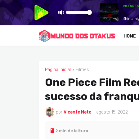
HOME
Página inicial
Filmes
FILMES
One Piece Film Red
sucesso da franqu
por
Vicente Neto
-
agosto 15, 2022
2 min de leitura