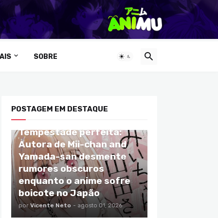
AIS
SOBRE
POSTAGEM EM DESTAQUE
ANIMES
Tempestade perfeita:
Autora de Mii-chan and
Yamada-san desmente
rumores obscuros
enquanto o anime sofre
boicote no Japão
por
Vicente Neto
-
agosto 01, 2026