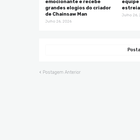
emocionante e recebe
equipe 
grandes elogios do criador
estreia
de Chainsaw Man
Julho 26,
Julho 26, 2026
Posta
Postagem Anterior