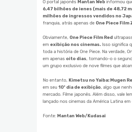
O portal japonês
Mantan Web
informou que
6,47 bilhões de ienes (mais de 48,72 m
milhões de ingressos vendidos no Jap
franquia, atrás apenas de
One Piece Film 
Obviamente,
One Piece Film Red
ultrapass
em
exibição nos cinemas.
Isso significa
toda a história de One Piece. Na verdade, O
em apenas
oito dias
, tornando-o o segund
um grupo exclusivo de nove filmes que al
No entanto,
Kimetsu no Yaiba: Mugen R
em seu
10º dia de exibição
, algo que nenh
mercado. Filme japonês. Além disso, vale le
lançado nos cinemas da América Latina em 
Fonte:
Mantan Web/Kudasai