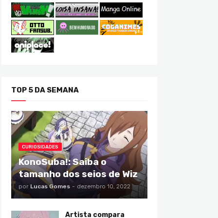
TOP 5 DA SEMANA
CURIOSIDADES
KonoSuba!: Saiba o
tamanho dos seios de Wiz
por
Lucas Gomes
-
dezembro 10, 2022
Artista compara