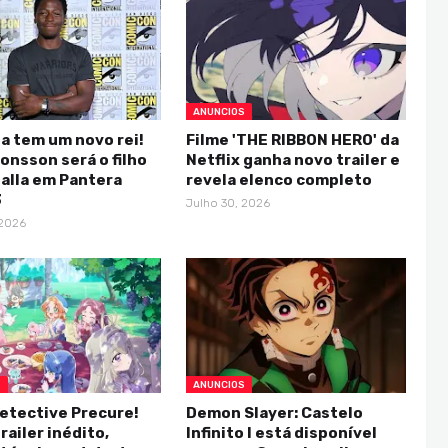
ANUNCIOS
a tem um novo rei!
Filme 'THE RIBBON HERO' da
onsson será o filho
Netflix ganha novo trailer e
alla em Pantera
revela elenco completo
3
Julho 30, 2026
 2026
S
ANUNCIOS
etective Precure!
Demon Slayer: Castelo
railer inédito,
Infinito I está disponível