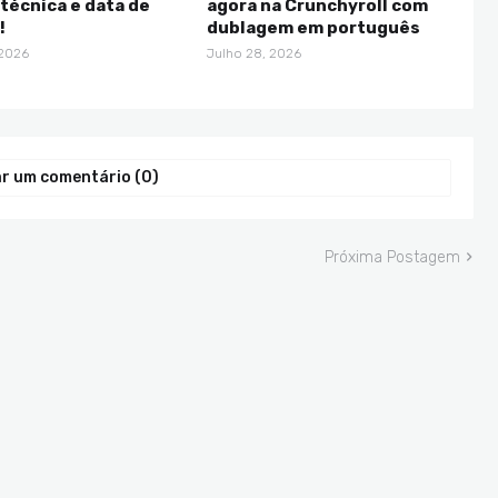
técnica e data de
agora na Crunchyroll com
!
dublagem em português
 2026
Julho 28, 2026
r um comentário (0)
Próxima Postagem