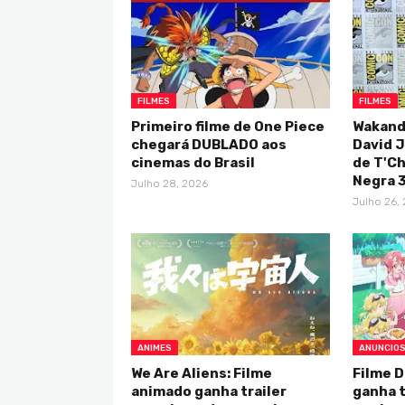
FILMES
FILMES
Primeiro filme de One Piece
Wakand
chegará DUBLADO aos
David J
cinemas do Brasil
de T'Ch
Negra 
Julho 28, 2026
Julho 26,
ANIMES
ANUNCIO
We Are Aliens: Filme
Filme D
animado ganha trailer
ganha t