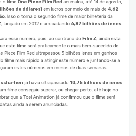
 o filme
One Piece Film Red
acumulou, até 14 de agosto,
ilhões de dólares)
em lucros por meio de mais de
4,62
ão
. Isso o torna o segundo filme de maior bilheteria da
Z
, lançado em 2012 e arrecadando
6,87 bilhões de ienes
.
ará esse número, pois, ao contrário do
Film Z
, ainda está
 que este filme será praticamente o mais bem-sucedido de
ne Piece Film Red ultrapassou 5 bilhões ienes em ganhos
o filme mais rápido a atingir este número e juntando-se a
cançaram estes números em menos de duas semanas.
essha-hen
já havia ultrapassado
10,75 bilhões de ienes
um filme conseguiu superar, ou chegar perto, até hoje no
mbrar que a Toei Animation já confirmou que o filme será
datas ainda a serem anunciadas.