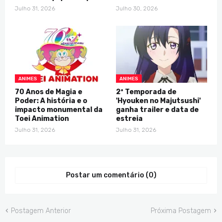
Julho 31, 2026
Julho 30, 2026
ANIMES
ANIMES
70 Anos de Magia e
2ª Temporada de
Poder: A história e o
'Hyouken no Majutsushi'
impacto monumental da
ganha trailer e data de
Toei Animation
estreia
Julho 31, 2026
Julho 31, 2026
Postar um comentário (0)
Postagem Anterior
Próxima Postagem