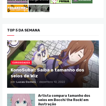
TOP 5 DA SEMANA
CURIOSIDADES
KonoSuba!: Saiba o tamanho dos
seios de Wiz
por
Lucas Gomes
-
dezembro 10, 2022
Artista compara tamanho dos
seios em Bocchi the Rock! em
ilustração