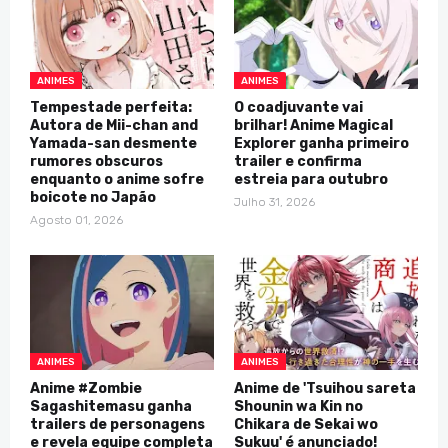
ANIMES
ANIMES
Tempestade perfeita:
O coadjuvante vai
Autora de Mii-chan and
brilhar! Anime Magical
Yamada-san desmente
Explorer ganha primeiro
rumores obscuros
trailer e confirma
enquanto o anime sofre
estreia para outubro
boicote no Japão
Julho 31, 2026
Agosto 01, 2026
ANIMES
ANIMES
Anime #Zombie
Anime de 'Tsuihou sareta
Sagashitemasu ganha
Shounin wa Kin no
trailers de personagens
Chikara de Sekai wo
e revela equipe completa
Sukuu' é anunciado!