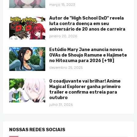
março 15, 2023
Autor de "High School DxD" revela
luta contra doença em seu
aniversário de 20 anos de carreira
janeiro 20, 2026
Estúdio Mary Jane anuncia novos
OVAs de Shoujo Ramune e Hajimete
no Hitozuma para 2026 [+18]
dezembro 25, 2025
O coadjuvante vai brilhar! Anime
Magical Explorer ganha primeiro
trailer e confirma estreia para
outubro
julho 31, 2026
NOSSAS REDES SOCIAIS