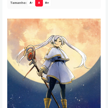
Tamanho:
A-
A
A+