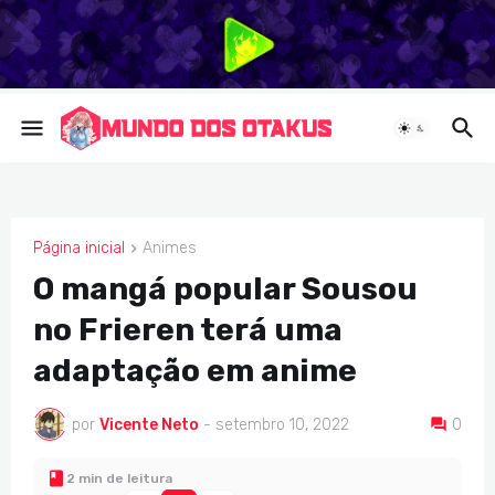
Página inicial
Animes
ANIMES
O mangá popular Sousou
no Frieren terá uma
adaptação em anime
por
Vicente Neto
-
setembro 10, 2022
0
2 min de leitura