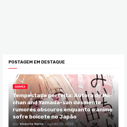
POSTAGEM EM DESTAQUE
ANIMES
Tempestade perfeita: Autora de Mii-
chan and Yamada-san desmente
rumores obscuros enquanto o anime
sofre boicote no Japão
por
Vicente Neto
-
agosto 01, 2026