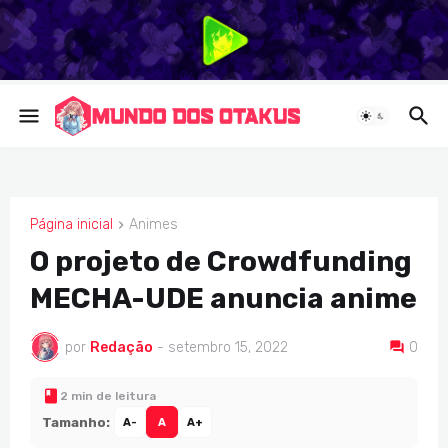
Página inicial
Animes
ANIMES
O projeto de Crowdfunding
MECHA-UDE anuncia anime
por
Redação
-
setembro 15, 2022
0
2 min de leitura
Tamanho:
A-
A
A+