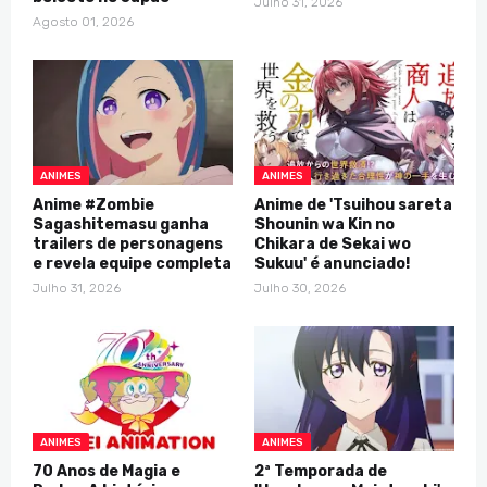
Julho 31, 2026
Agosto 01, 2026
ANIMES
ANIMES
Anime #Zombie
Anime de 'Tsuihou sareta
Sagashitemasu ganha
Shounin wa Kin no
trailers de personagens
Chikara de Sekai wo
e revela equipe completa
Sukuu' é anunciado!
Julho 31, 2026
Julho 30, 2026
ANIMES
ANIMES
70 Anos de Magia e
2ª Temporada de