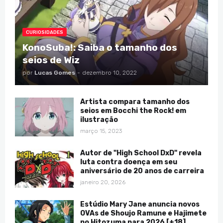
CURIOSIDADES
KonoSuba!: Saiba o tamanho dos
seios de Wiz
por
Lucas Gomes
-
dezembro 10, 2022
Artista compara tamanho dos
seios em Bocchi the Rock! em
ilustração
março 15, 2023
Autor de "High School DxD" revela
luta contra doença em seu
aniversário de 20 anos de carreira
janeiro 20, 2026
Estúdio Mary Jane anuncia novos
OVAs de Shoujo Ramune e Hajimete
no Hitozuma para 2026 [+18]