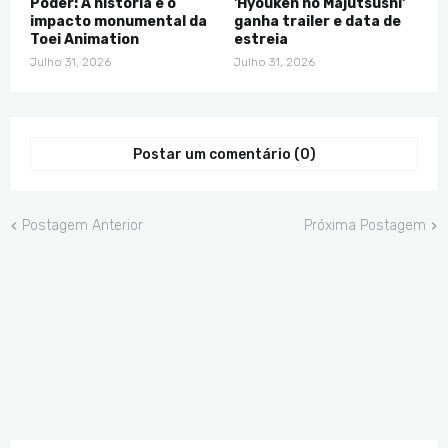
Poder: A história e o
'Hyouken no Majutsushi'
impacto monumental da
ganha trailer e data de
Toei Animation
estreia
Julho 31, 2026
Julho 31, 2026
Postar um comentário (0)
Postagem Anterior
Próxima Postagem