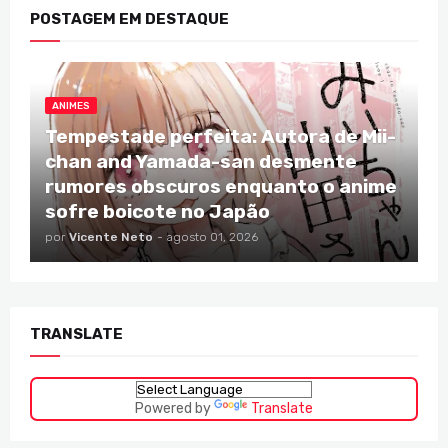
POSTAGEM EM DESTAQUE
ANIMES
Tempestade perfeita: Autora de Mii-
chan and Yamada-san desmente
rumores obscuros enquanto o anime
sofre boicote no Japão
por
Vicente Neto
-
agosto 01, 2026
TRANSLATE
Powered by
Translate