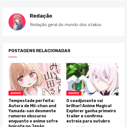
Redação
Redação geral do mundo dos otakus.
POSTAGENS RELACIONADAS
ANIMES
ANIMES
Tempestade perfeita:
O coadjuvante vai
Autora de Mii-chan and
brilhar! Anime Magical
Yamada-san desmente
Explorer ganha primeiro
rumores obscuros
trailer e confirma
enquanto o anime sofre
estreia para outubro
boicote no Japão