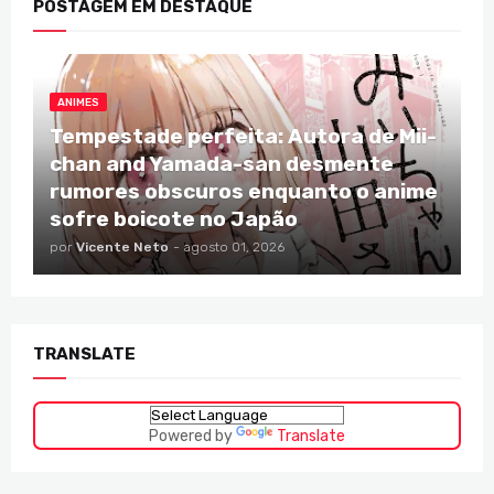
POSTAGEM EM DESTAQUE
ANIMES
Tempestade perfeita: Autora de Mii-
chan and Yamada-san desmente
rumores obscuros enquanto o anime
sofre boicote no Japão
por
Vicente Neto
-
agosto 01, 2026
TRANSLATE
Powered by
Translate