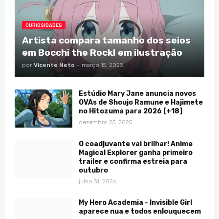
CURIOSIDADES
Artista compara tamanho dos seios
em Bocchi the Rock! em ilustração
por
Vicente Neto
-
março 15, 2023
Estúdio Mary Jane anuncia novos
OVAs de Shoujo Ramune e Hajimete
no Hitozuma para 2026 [+18]
dezembro 25, 2025
O coadjuvante vai brilhar! Anime
Magical Explorer ganha primeiro
trailer e confirma estreia para
outubro
julho 31, 2026
My Hero Academia - Invisible Girl
aparece nua e todos enlouquecem