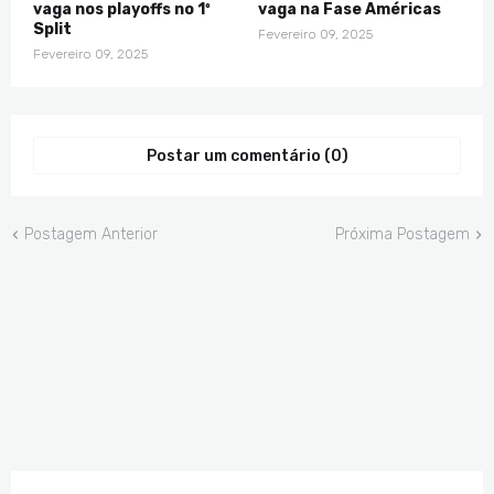
vaga nos playoffs no 1º
vaga na Fase Américas
Split
Fevereiro 09, 2025
Fevereiro 09, 2025
Postar um comentário (0)
Postagem Anterior
Próxima Postagem