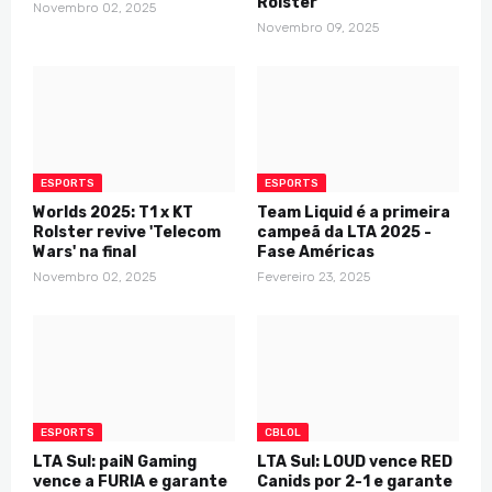
Rolster
Novembro 02, 2025
Novembro 09, 2025
ESPORTS
ESPORTS
Worlds 2025: T1 x KT
Team Liquid é a primeira
Rolster revive 'Telecom
campeã da LTA 2025 -
Wars' na final
Fase Américas
Novembro 02, 2025
Fevereiro 23, 2025
ESPORTS
CBLOL
LTA Sul: paiN Gaming
LTA Sul: LOUD vence RED
vence a FURIA e garante
Canids por 2-1 e garante