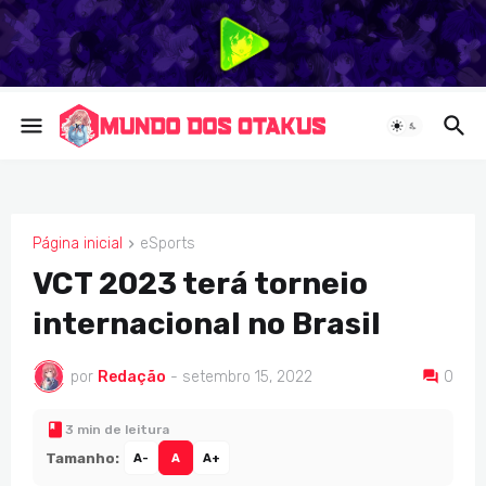
Página inicial
eSports
ESPORTS
VCT 2023 terá torneio
internacional no Brasil
por
Redação
-
setembro 15, 2022
0
3 min de leitura
Tamanho:
A-
A
A+