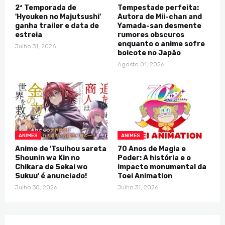
2ª Temporada de
Tempestade perfeita:
'Hyouken no Majutsushi'
Autora de Mii-chan and
ganha trailer e data de
Yamada-san desmente
estreia
rumores obscuros
enquanto o anime sofre
Julho 31, 2026
boicote no Japão
Agosto 01, 2026
ANIMES
ANIMES
Anime de 'Tsuihou sareta
70 Anos de Magia e
Shounin wa Kin no
Poder: A história e o
Chikara de Sekai wo
impacto monumental da
Sukuu' é anunciado!
Toei Animation
Julho 30, 2026
Julho 31, 2026