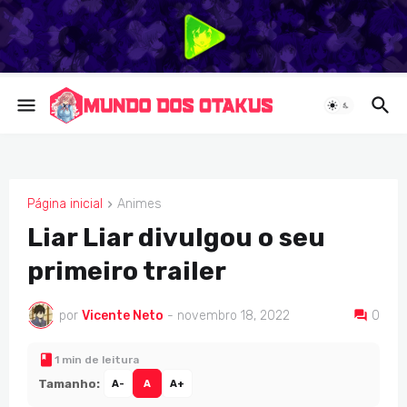
Página inicial
Animes
ANIMES
Liar Liar divulgou o seu
primeiro trailer
por
Vicente Neto
-
novembro 18, 2022
0
1 min de leitura
Tamanho:
A-
A
A+