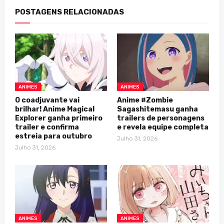
POSTAGENS RELACIONADAS
ANIMES
ANIMES
O coadjuvante vai
Anime #Zombie
brilhar! Anime Magical
Sagashitemasu ganha
Explorer ganha primeiro
trailers de personagens
trailer e confirma
e revela equipe completa
estreia para outubro
Julho 31, 2026
Julho 31, 2026
ANIMES
ANIMES