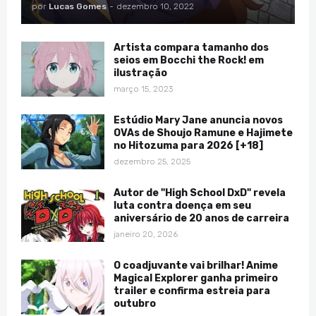
por
Lucas Gomes
-
dezembro 10, 2022
Artista compara tamanho dos
seios em Bocchi the Rock! em
ilustração
março 15, 2023
Estúdio Mary Jane anuncia novos
OVAs de Shoujo Ramune e Hajimete
no Hitozuma para 2026 [+18]
dezembro 25, 2025
Autor de "High School DxD" revela
luta contra doença em seu
aniversário de 20 anos de carreira
janeiro 20, 2026
O coadjuvante vai brilhar! Anime
Magical Explorer ganha primeiro
trailer e confirma estreia para
outubro