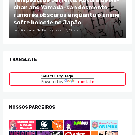
chan and Yamada-san desmente
rumores obscuros enquanto o anime
sofre boicote no Japão
por
Vicente Neto
-
agosto 01, 2026
TRANSLATE
Powered by
Translate
NOSSOS PARCEIROS