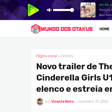
HOME
Página inicial
Animes
ANIMES
Novo trailer de 
Cinderella Girls U
elenco e estreia e
por
Vicente Neto
-
novembro 27, 2022