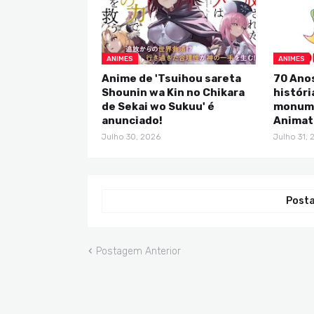
ANIMES
ANIMES
Anime de 'Tsuihou sareta
70 Anos
Shounin wa Kin no Chikara
históri
de Sekai wo Sukuu' é
monume
anunciado!
Animat
Julho 30, 2026
Julho 31, 
Posta
Postagem Anterior