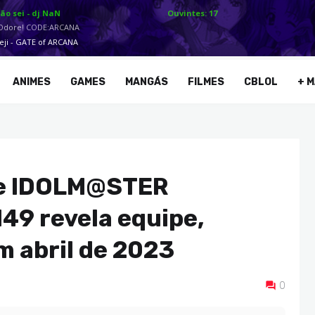
ANIMES
GAMES
MANGÁS
FILMES
CBLOL
+ M
The IDOLM@STER
149 revela equipe,
m abril de 2023
0