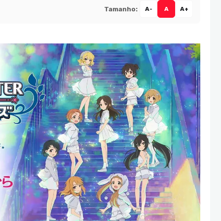
Tamanho:
A-
A
A+