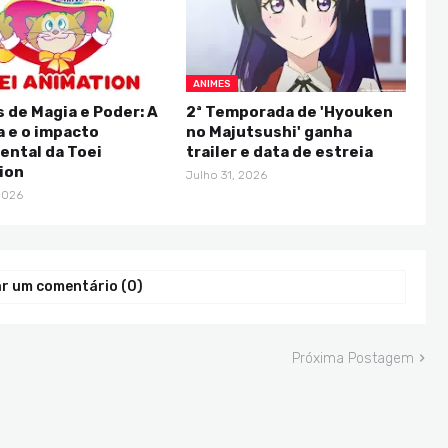
ANIMES
 de Magia e Poder: A
2ª Temporada de 'Hyouken
a e o impacto
no Majutsushi' ganha
ntal da Toei
trailer e data de estreia
ion
Julho 31, 2026
2026
r um comentário (0)
Próxima Postagem