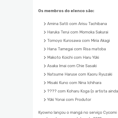
Os membros do elenco são:
Amina Satō com Arisu Tachibana
Haruka Terui com Momoka Sakurai
Tomoyo Kurosawa com Miria Akagi
Hana Tamegai com Risa matoba
Makoto Koichi com Haru Yūki
Asaka Imai com Chie Sasaki
Natsume Haruse com Kaoru Ryuzaki
Misaki Kuno com Nina Ichihara
???? com Koharu Koga (o artista ainda 
Yūki Yonai com Produtor
Kyowno lançou o mangá no serviço Cycomi 