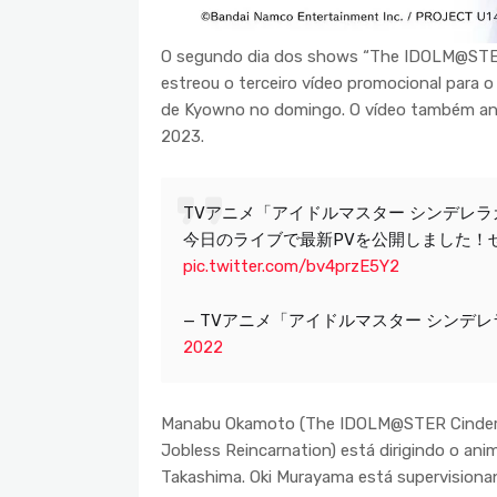
O segundo dia dos shows “The IDOLM@STER C
estreou o terceiro vídeo promocional para
de Kyowno no domingo. O vídeo também anunc
2023.
TVアニメ「アイドルマスター シンデレラガ
今日のライブで最新PVを公開しました！
pic.twitter.com/bv4przE5Y2
— TVアニメ「アイドルマスター シンデレラガー
2022
Manabu Okamoto (The IDOLM@STER Cinderella
Jobless Reincarnation) está dirigindo o ani
Takashima. Oki Murayama está supervisionand