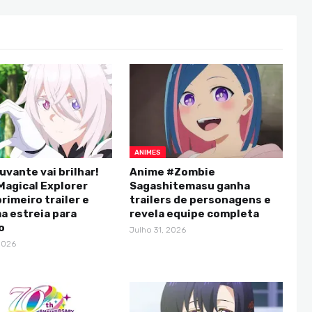
ANIMES
uvante vai brilhar!
Anime #Zombie
Magical Explorer
Sagashitemasu ganha
rimeiro trailer e
trailers de personagens e
a estreia para
revela equipe completa
o
Julho 31, 2026
2026