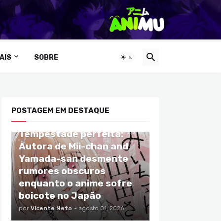
AIS
SOBRE
POSTAGEM EM DESTAQUE
ANIMES
Tempestade perfeita:
Autora de Mii-chan and
Yamada-san desmente
rumores obscuros
enquanto o anime sofre
boicote no Japão
por
Vicente Neto
-
agosto 01, 2026