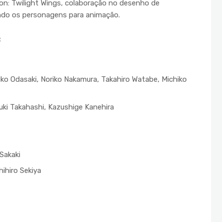
n: Twilight Wings, colaboração no desenho de
do os personagens para animação.
:
iko Odasaki, Noriko Nakamura, Takahiro Watabe, Michiko
uki Takahashi, Kazushige Kanehira
Sakaki
ihiro Sekiya