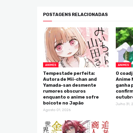
POSTAGENS RELACIONADAS
ANIMES
ANIMES
Tempestade perfeita:
O coadj
Autora de Mii-chan and
Anime 
Yamada-san desmente
ganha p
rumores obscuros
confirm
enquanto o anime sofre
outubr
boicote no Japão
Julho 31, 
Agosto 01, 2026