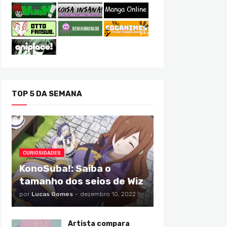
TOP 5 DA SEMANA
CURIOSIDADES
KonoSuba!: Saiba o
tamanho dos seios de Wiz
por
Lucas Gomes
-
dezembro 10, 2022
Artista compara