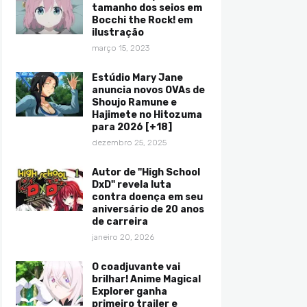
tamanho dos seios em
Bocchi the Rock! em
ilustração
março 15, 2023
Estúdio Mary Jane
anuncia novos OVAs de
Shoujo Ramune e
Hajimete no Hitozuma
para 2026 [+18]
dezembro 25, 2025
Autor de "High School
DxD" revela luta
contra doença em seu
aniversário de 20 anos
de carreira
janeiro 20, 2026
O coadjuvante vai
brilhar! Anime Magical
Explorer ganha
primeiro trailer e