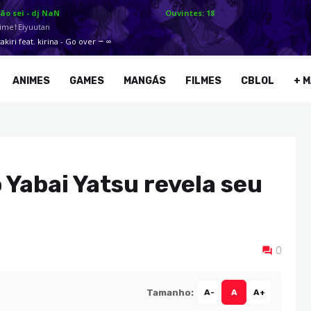
ANIMES
GAMES
MANGÁS
FILMES
CBLOL
+ M
 Yabai Yatsu revela seu
0
Tamanho:
A-
A
A+