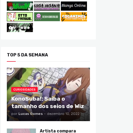
TOP 5 DA SEMANA
CURIOSIDADES
KonoSuba!: Saiba o
tamanho dos seios de Wiz
por
Lucas Gomes
-
dezembro 10, 2022
Artista compara