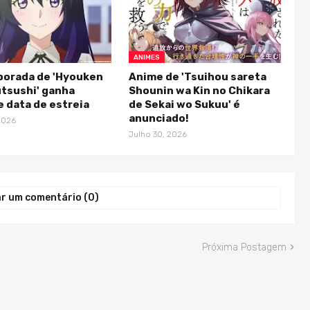
ANIMES
porada de 'Hyouken
Anime de 'Tsuihou sareta
tsushi' ganha
Shounin wa Kin no Chikara
 e data de estreia
de Sekai wo Sukuu' é
anunciado!
2026
Julho 30, 2026
r um comentário (0)
Próxima Postagem