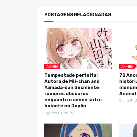
POSTAGENS RELACIONADAS
ANIMES
ANIMES
Tempestade perfeita:
70 Anos
Autora de Mii-chan and
históri
Yamada-san desmente
monume
rumores obscuros
Animat
enquanto o anime sofre
Julho 31, 
boicote no Japão
Agosto 01, 2026