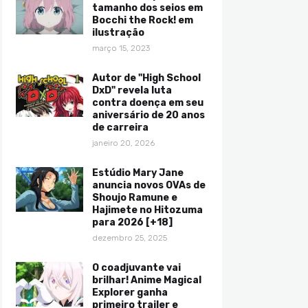
tamanho dos seios em
Bocchi the Rock! em
ilustração
março 15, 2023
Autor de "High School
DxD" revela luta
contra doença em seu
aniversário de 20 anos
de carreira
janeiro 20, 2026
Estúdio Mary Jane
anuncia novos OVAs de
Shoujo Ramune e
Hajimete no Hitozuma
para 2026 [+18]
dezembro 25, 2025
O coadjuvante vai
brilhar! Anime Magical
Explorer ganha
primeiro trailer e