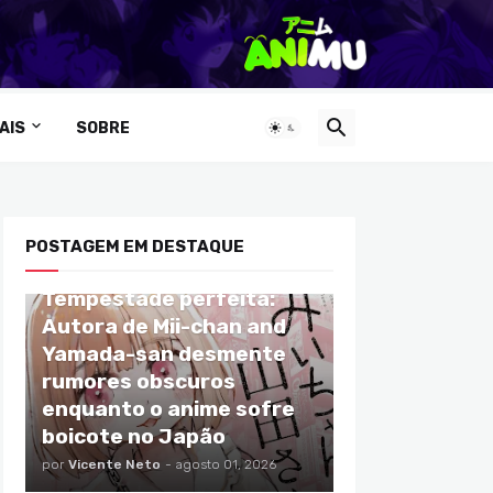
AIS
SOBRE
POSTAGEM EM DESTAQUE
ANIMES
Tempestade perfeita:
Autora de Mii-chan and
Yamada-san desmente
rumores obscuros
enquanto o anime sofre
boicote no Japão
por
Vicente Neto
-
agosto 01, 2026