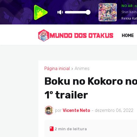
HOME
Página inicial
Animes
ANIMES
Boku no Kokoro no
1º trailer
por
Vicente Neto
-
dezembro 06, 2022
2 min de leitura