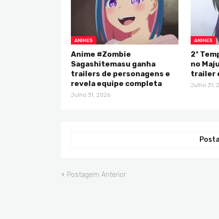
ANIMES
ANIMES
Anime #Zombie
2ª Tem
Sagashitemasu ganha
no Maju
trailers de personagens e
trailer
revela equipe completa
Julho 31, 
Julho 31, 2026
Posta
Postagem Anterior