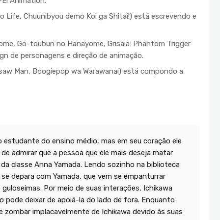
-Ei Animation.
 Life, Chuunibyou demo Koi ga Shitai!) está escrevendo e
me, Go-toubun no Hanayome, Grisaia: Phantom Trigger
gn de personagens e direção de animação.
nsaw Man, Boogiepop wa Warawanai) está compondo a
o estudante do ensino médio, mas em seu coração ele
de admirar que a pessoa que ele mais deseja matar
o da classe Anna Yamada. Lendo sozinho na biblioteca
e se depara com Yamada, que vem se empanturrar
uloseimas. Por meio de suas interações, Ichikawa
 pode deixar de apoiá-la do lado de fora. Enquanto
de zombar implacavelmente de Ichikawa devido às suas