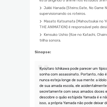
está dirigindo o anime nos estúdios Shin
Jukki Hanada (Steins;Gate, No Game No
supervisionando os roteiros.
Masato Katsumata (Mahoutsukai no Yo
THE ANIMATION) é responsável pelo desi
Kensuko Ushio (Koe no Katachi, Chai
trilha sonora.
Sinopse:
Kyoutaro Ichikawa pode parecer um típic
sonha com assassinato. Portanto, não é 
nunca esteja longe de sua mente: a ídol
de sua amada escola, ele acidentalment
secretamente com seus amados doces e g
descobre o quão estúpida Yamada é e não
isso, a própria Yamada não pode deixar 