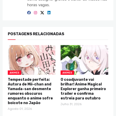
horas vagas.
POSTAGENS RELACIONADAS
ANIMES
ANIMES
Tempestade perfeita:
O coadjuvante vai
Autora de Mii-chan and
brilhar! Anime Magical
Yamada-san desmente
Explorer ganha primeiro
rumores obscuros
trailer e confirma
enquanto o anime sofre
estreia para outubro
boicote no Japão
Julho 31, 2026
Agosto 01, 2026