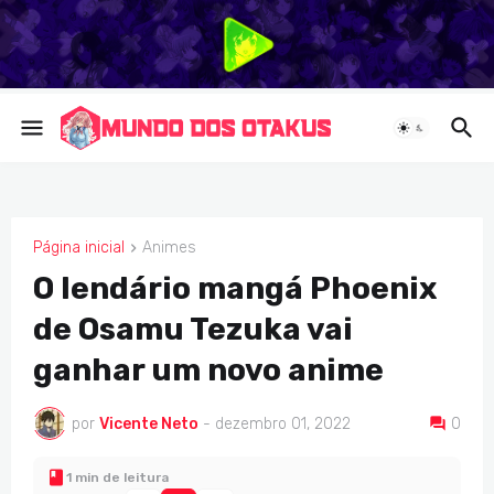
Página inicial
Animes
ANIMES
O lendário mangá Phoenix
de Osamu Tezuka vai
ganhar um novo anime
por
Vicente Neto
-
dezembro 01, 2022
0
1 min de leitura