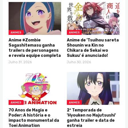
ANIMES
ANIMES
Anime #Zombie
Anime de 'Tsuihou sareta
Sagashitemasu ganha
Shounin wa Kin no
trailers de personagens
Chikara de Sekai wo
e revela equipe completa
Sukuu' é anunciado!
Julho 31, 2026
Julho 30, 2026
ANIMES
ANIMES
70 Anos de Magia e
2ª Temporada de
Poder: A história e o
'Hyouken no Majutsushi'
impacto monumental da
ganha trailer e data de
Toei Animation
estreia