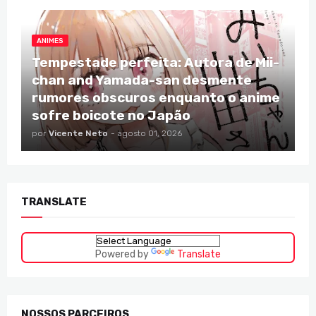
ANIMES
Tempestade perfeita: Autora de Mii-
chan and Yamada-san desmente
rumores obscuros enquanto o anime
sofre boicote no Japão
por
Vicente Neto
-
agosto 01, 2026
TRANSLATE
Powered by
Translate
NOSSOS PARCEIROS