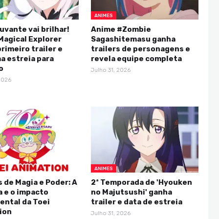
ANIMES
uvante vai brilhar!
Anime #Zombie
Magical Explorer
Sagashitemasu ganha
rimeiro trailer e
trailers de personagens e
a estreia para
revela equipe completa
o
Julho 31, 2026
2026
ANIMES
 de Magia e Poder: A
2ª Temporada de 'Hyouken
a e o impacto
no Majutsushi' ganha
ntal da Toei
trailer e data de estreia
ion
Julho 31, 2026