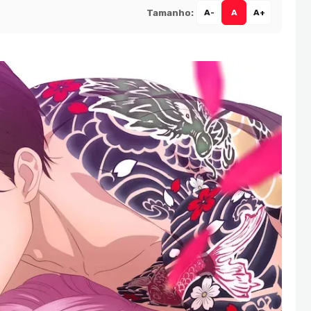
Tamanho:
A-
A
A+