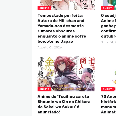
ANIMES
ANIMES
Tempestade perfeita:
O coadj
Autora de Mii-chan and
Anime 
Yamada-san desmente
ganha p
rumores obscuros
confirm
enquanto o anime sofre
outubr
boicote no Japão
Julho 31, 
Agosto 01, 2026
ANIMES
ANIMES
Anime de 'Tsuihou sareta
70 Anos
Shounin wa Kin no Chikara
históri
de Sekai wo Sukuu' é
monume
anunciado!
Animat