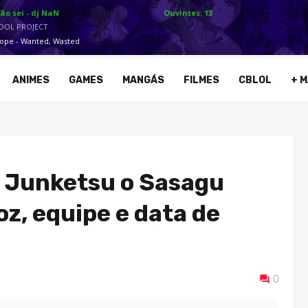
ANIMES
GAMES
MANGÁS
FILMES
CBLOL
+ M
i Junketsu o Sasagu
oz, equipe e data de
0