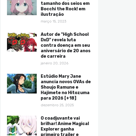
tamanho dos seios em
Bocchi the Rock! em
ilustração
março 15, 2023
Autor de "High School
DxD" revela luta
contra doença em seu
aniversário de 20 anos
de carreira
janeiro 20, 2026
Estúdio Mary Jane
anuncia novos OVAs de
Shoujo Ramune e
Hajimete no Hitozuma
para 2026 [+18]
dezembro 25, 2025
O coadjuvante vai
brilhar! Anime Magical
Explorer ganha
primeiro trailer e