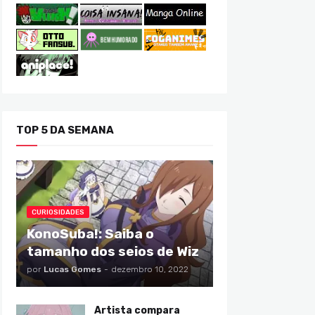
TOP 5 DA SEMANA
CURIOSIDADES
KonoSuba!: Saiba o
tamanho dos seios de Wiz
por
Lucas Gomes
-
dezembro 10, 2022
Artista compara