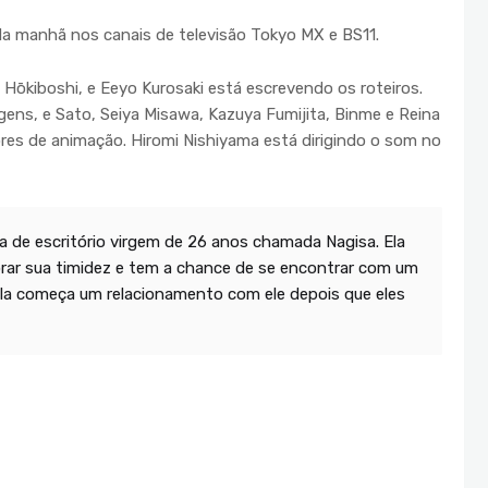
h da manhã nos canais de televisão Tokyo MX e BS11.
 Hōkiboshi, e Eeyo Kurosaki está escrevendo os roteiros.
ens, e Sato, Seiya Misawa, Kazuya Fumijita, Binme e Reina
ores de animação. Hiromi Nishiyama está dirigindo o som no
 de escritório virgem de 26 anos chamada Nagisa. Ela
rar sua timidez e tem a chance de se encontrar com um
a começa um relacionamento com ele depois que eles