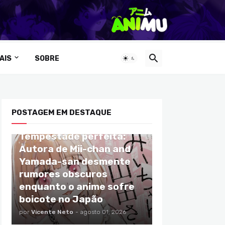
AIS
SOBRE
POSTAGEM EM DESTAQUE
ANIMES
Tempestade perfeita:
Autora de Mii-chan and
Yamada-san desmente
rumores obscuros
enquanto o anime sofre
boicote no Japão
por
Vicente Neto
-
agosto 01, 2026