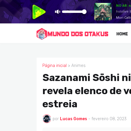
HOME
Página inicial
Animes
ANIMES
Sazanami Sōshi n
revela elenco de v
estreia
por
Lucas Gomes
-
fevereiro 08, 2023