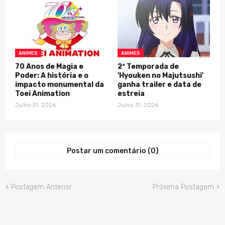
ANIMES
ANIMES
70 Anos de Magia e
2ª Temporada de
Poder: A história e o
'Hyouken no Majutsushi'
impacto monumental da
ganha trailer e data de
Toei Animation
estreia
Julho 31, 2026
Julho 31, 2026
Postar um comentário (0)
Postagem Anterior
Próxima Postagem