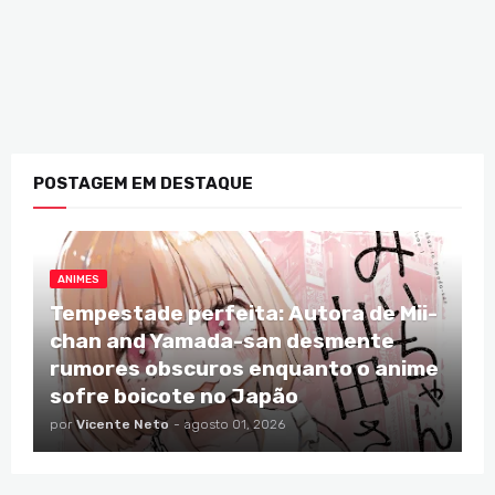
POSTAGEM EM DESTAQUE
ANIMES
Tempestade perfeita: Autora de Mii-
chan and Yamada-san desmente
rumores obscuros enquanto o anime
sofre boicote no Japão
por
Vicente Neto
-
agosto 01, 2026