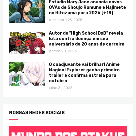
Estúdio Mary Jane anuncia novos
OVAs de Shoujo Ramune e Hajimete
no Hitozuma para 2026 [+18]
dezembro 25, 2025
Autor de "High School DxD" revela
luta contra doença em seu
aniversário de 20 anos de carreira
janeiro 20, 2026
O coadjuvante vai brilhar! Anime
Magical Explorer ganha primeiro
trailer e confirma estreia para
outubro
julho 31, 2026
NOSSAS REDES SOCIAIS