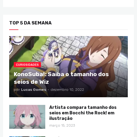
TOP 5 DA SEMANA
CURIOSIDADES
KonoSuba!: Saiba o tamanho dos
seios de Wiz
por
Lucas Gomes
-
dezembro 10, 2022
Artista compara tamanho dos
seios em Bocchi the Rock! em
ilustração
março 15, 2023