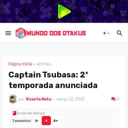
Página inicial
Animes
ANIMES
Captain Tsubasa: 2ª
temporada anunciada
por
Vicente Neto
-
março 22, 2023
0
2 min de leitura
Tamanho:
A-
A
A+