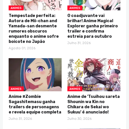
ANIMES
ANIMES
Tempestade perfeita:
O coadjuvante vai
Autora de Mii-chan and
brilhar! Anime Magical
Yamada-san desmente
Explorer ganha primeiro
rumores obscuros
trailer e confirma
enquanto o anime sofre
estreia para outubro
boicote no Japão
Julho 31, 2026
Agosto 01, 2026
ANIMES
ANIMES
Anime #Zombie
Anime de 'Tsuihou sareta
Sagashitemasu ganha
Shounin wa Kin no
trailers de personagens
Chikara de Sekai wo
e revela equipe completa
Sukuu' é anunciado!
Julho 31, 2026
Julho 30, 2026