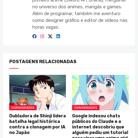
no universo dos animes, mangás e games.
Além de programar, também me aventuro
como designer gráfico e editor de vídeos nas
horas vagas.
POSTAGENS RELACIONADAS
CURIOSIDADES
CURIOSIDADES
Dubladora de Shinji lidera
Google indexou chats
batalha legal histórica
públicos do Claude e a
contra a clonagem por IA
internet descobriu que
no Japão
alguém pediu um tutorial