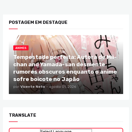
POSTAGEM EM DESTAQUE
ANIMES
Tempestade perfeita: Autora de Mii-
chan and Yamada-san desmente
rumores obscuros enquanto o anime
sofre boicote no Japão
por
Vicente Neto
-
agosto 01, 2026
TRANSLATE