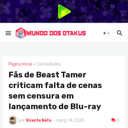
Página inicial
Curiosidades
CURIOSIDADES
Fãs de Beast Tamer
criticam falta de cenas
sem censura em
lançamento de Blu-ray
por
Vicente Neto
-
março 14, 2023
0