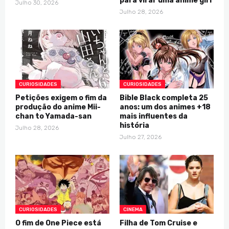
para virar uma anime girl
Julho 30, 2026
Julho 28, 2026
CURIOSIDADES
CURIOSIDADES
Petições exigem o fim da
Bible Black completa 25
produção do anime Mii-
anos: um dos animes +18
chan to Yamada-san
mais influentes da
história
Julho 28, 2026
Julho 27, 2026
CURIOSIDADES
CINEMA
O fim de One Piece está
Filha de Tom Cruise e