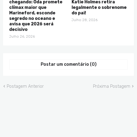
chegando: Oda promete
Katie Holmes retira
clímax maior que
legalmente o sobrenome
Marineford, esconde
do pai!
segredo no oceano e
Julho 28, 2026
avisa que 2026 será
decisivo
Julho 26, 2026
Postar um comentário (0)
Postagem Anterior
Próxima Postagem