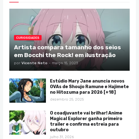
CURIOSIDADES
Artista compara tamanho dos seios
em Bocchi the Rock! em ilustração
por
Vicente Neto
-
março 15, 2023
Estúdio Mary Jane anuncia novos
OVAs de Shoujo Ramune e Hajimete
no Hitozuma para 2026 [+18]
dezembro 25, 2025
O coadjuvante vai brilhar! Anime
Magical Explorer ganha primeiro
trailer e confirma estreia para
outubro
julho 31, 2026