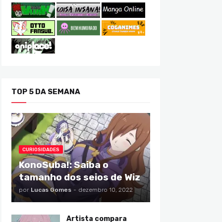
TOP 5 DA SEMANA
CURIOSIDADES
KonoSuba!: Saiba o
tamanho dos seios de Wiz
por
Lucas Gomes
-
dezembro 10, 2022
Artista compara