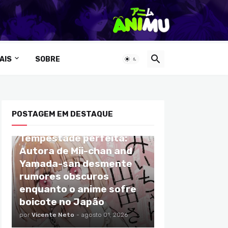
AIS
SOBRE
POSTAGEM EM DESTAQUE
ANIMES
Tempestade perfeita:
Autora de Mii-chan and
Yamada-san desmente
rumores obscuros
enquanto o anime sofre
boicote no Japão
por
Vicente Neto
-
agosto 01, 2026