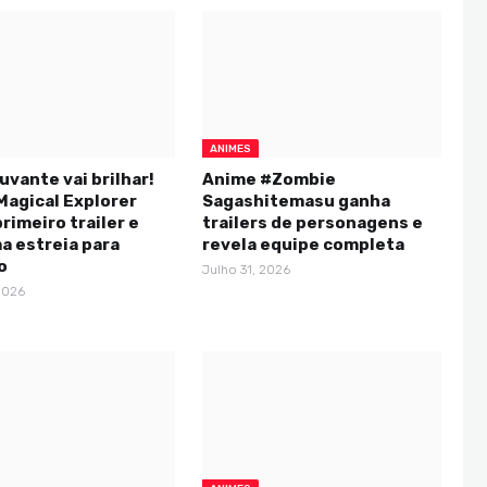
ANIMES
uvante vai brilhar!
Anime #Zombie
Magical Explorer
Sagashitemasu ganha
rimeiro trailer e
trailers de personagens e
a estreia para
revela equipe completa
o
Julho 31, 2026
2026