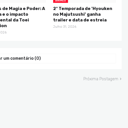
ANIMES
 de Magia e Poder: A
2ª Temporada de 'Hyouken
a e o impacto
no Majutsushi' ganha
ntal da Toei
trailer e data de estreia
ion
Julho 31, 2026
2026
r um comentário (0)
Próxima Postagem