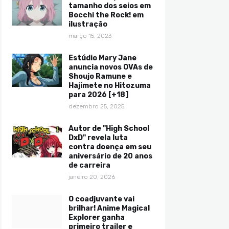
tamanho dos seios em
Bocchi the Rock! em
ilustração
março 15, 2023
Estúdio Mary Jane
anuncia novos OVAs de
Shoujo Ramune e
Hajimete no Hitozuma
para 2026 [+18]
dezembro 25, 2025
Autor de "High School
DxD" revela luta
contra doença em seu
aniversário de 20 anos
de carreira
janeiro 20, 2026
O coadjuvante vai
brilhar! Anime Magical
Explorer ganha
primeiro trailer e