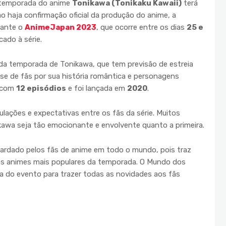
 temporada do anime
Tonikawa (Tonikaku Kawaii)
terá
o haja confirmação oficial da produção do anime, a
rante o
AnimeJapan 2023
, que ocorre entre os dias
25 e
ado à série.
da temporada de Tonikawa, que tem previsão de estreia
ase de fãs por sua história romântica e personagens
u com
12 episódios
e foi lançada em
2020
.
ações e expectativas entre os fãs da série. Muitos
wa seja tão emocionante e envolvente quanto a primeira.
rdado pelos fãs de anime em todo o mundo, pois traz
os animes mais populares da temporada. O Mundo dos
a do evento para trazer todas as novidades aos fãs