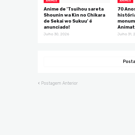
ANIMES
ANIMES
Anime de 'Tsuihou sareta
70 Anos
Shounin wa Kin no Chikara
históri
de Sekai wo Sukuu' é
monume
anunciado!
Animat
Julho 30, 2026
Julho 31, 
Posta
Postagem Anterior