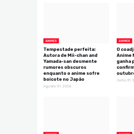
ANIMES
ANIMES
Tempestade perfeita:
O coadj
Autora de Mii-chan and
Anime 
Yamada-san desmente
ganha p
rumores obscuros
confirm
enquanto o anime sofre
outubr
boicote no Japão
Julho 31, 
Agosto 01, 2026