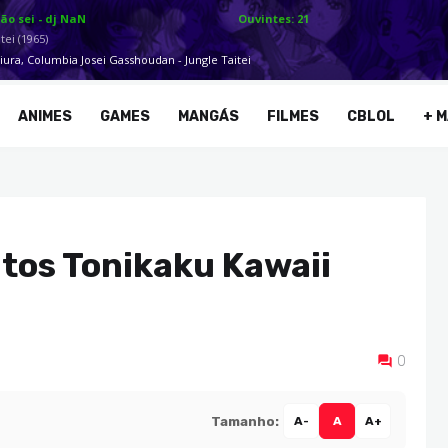
ANIMES
GAMES
MANGÁS
FILMES
CBLOL
+ M
os Tonikaku Kawaii
0
Tamanho:
A-
A
A+