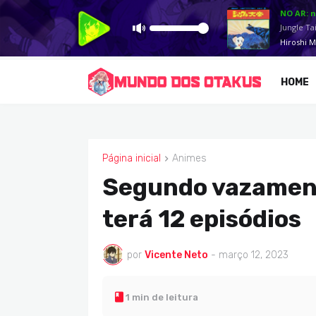
HOME
Página inicial
Animes
ANIMES
Segundo vazament
terá 12 episódios
por
Vicente Neto
-
março 12, 2023
1 min de leitura