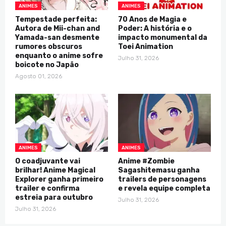
ANIMES
ANIMES
Tempestade perfeita:
70 Anos de Magia e
Autora de Mii-chan and
Poder: A história e o
Yamada-san desmente
impacto monumental da
rumores obscuros
Toei Animation
enquanto o anime sofre
Julho 31, 2026
boicote no Japão
Agosto 01, 2026
ANIMES
ANIMES
O coadjuvante vai
Anime #Zombie
brilhar! Anime Magical
Sagashitemasu ganha
Explorer ganha primeiro
trailers de personagens
trailer e confirma
e revela equipe completa
estreia para outubro
Julho 31, 2026
Julho 31, 2026