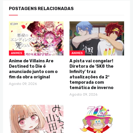
POSTAGENS RELACIONADAS
ANIMES
ANIMES
Anime de Villains Are
A pista vai congelar!
Destined to Die é
Diretora de 'SK8 the
anunciado junto com o
Infinity' traz
fim da obra original
atualizações da 2ª
temporada com
Agosto 09, 2026
temática de inverno
Agosto 09, 2026