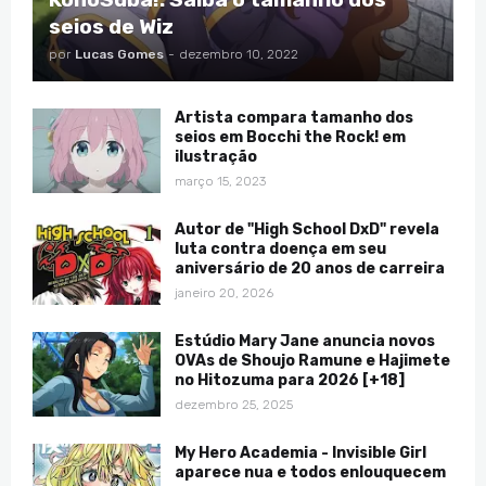
seios de Wiz
por
Lucas Gomes
-
dezembro 10, 2022
Artista compara tamanho dos
seios em Bocchi the Rock! em
ilustração
março 15, 2023
Autor de "High School DxD" revela
luta contra doença em seu
aniversário de 20 anos de carreira
janeiro 20, 2026
Estúdio Mary Jane anuncia novos
OVAs de Shoujo Ramune e Hajimete
no Hitozuma para 2026 [+18]
dezembro 25, 2025
My Hero Academia - Invisible Girl
aparece nua e todos enlouquecem