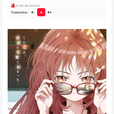
2 min de leitura
Tamanho:
A-
A
A+