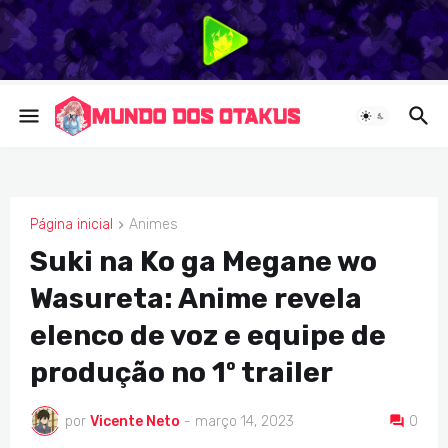
Página inicial
Animes
ANIMES
Suki na Ko ga Megane wo
Wasureta: Anime revela
elenco de voz e equipe de
produção no 1º trailer
por
Vicente Neto
-
março 14, 2023
0