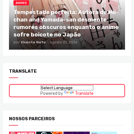
ANIMES
Tempestade perfeita: Autora de Mii-
chan and Yamada-san desmente
rumores obscuros enquanto o anime
sofre boicote no Japão
por
Vicente Neto
-
agosto 01, 2026
TRANSLATE
Powered by
Translate
NOSSOS PARCEIROS