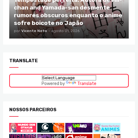
chan and Yamada-san desmente
rumores obscuros enquanto o anime
sofre boicote no Japão
por
Vicente Neto
-
agosto 01, 2026
TRANSLATE
Powered by
Translate
NOSSOS PARCEIROS