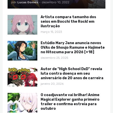
por
Lucas Gomes
-
dezembro 10, 2022
Artista compara tamanho dos
seios em Bocchi the Rock! em
ilustração
março 15, 2023
Estúdio Mary Jane anuncia novos
OVAs de Shoujo Ramune e Hajimete
no Hitozuma para 2026 [+18]
dezembro 25, 2025
Autor de "High School DxD" revela
luta contra doença em seu
aniversário de 20 anos de carreira
janeiro 20, 2026
O coadjuvante vai brilhar! Anime
Magical Explorer ganha primeiro
trailer e confirma estreia para
outubro