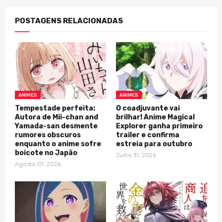
POSTAGENS RELACIONADAS
ANIMES
ANIMES
Tempestade perfeita:
O coadjuvante vai
Autora de Mii-chan and
brilhar! Anime Magical
Yamada-san desmente
Explorer ganha primeiro
rumores obscuros
trailer e confirma
enquanto o anime sofre
estreia para outubro
boicote no Japão
Julho 31, 2026
Agosto 01, 2026