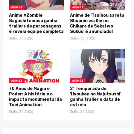
ANIMES
ANIMES
Anime #Zombie
Anime de 'Tsuihou sareta
Sagashitemasu ganha
Shounin wa Kin no
trailers de personagens
Chikara de Sekai wo
e revela equipe completa
Sukuu' é anunciado!
Julho 31, 2026
Julho 30, 2026
ANIMES
ANIMES
70 Anos de Magia e
2ª Temporada de
Poder: A história e o
'Hyouken no Majutsushi'
impacto monumental da
ganha trailer e data de
Toei Animation
estreia
Julho 31, 2026
Julho 31, 2026