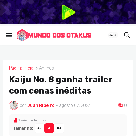
Página inicial
Animes
ANIMES
Kaiju No. 8 ganha trailer
com cenas inéditas
por
Juan Ribeiro
-
agosto 07, 2023
0
1 min de leitura
Tamanho:
A-
A
A+