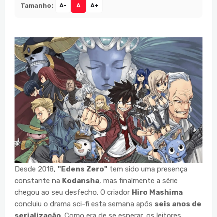
Tamanho:
A-
A
A+
Desde 2018,
"Edens Zero"
tem sido uma presença
constante na
Kodansha
, mas finalmente a série
chegou ao seu desfecho. O criador
Hiro Mashima
concluiu o drama sci-fi esta semana após
seis anos de
serialização
. Como era de se esperar, os leitores