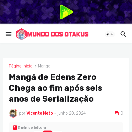
Página inicial
Manga
MANGA
Mangá de Edens Zero
Chega ao fim após seis
anos de Serialização
por
Vicente Neto
-
junho 28, 2024
0
3 min de leitura