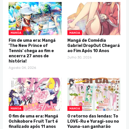
MANGA
MANGA
Fim de uma era: Mangá
Mangá de Comédia
'The New Prince of
Gabriel DropOut Chegará
Tennis' chega ao fim e
ao Fim Após 10 Anos
encerra 27 anos de
Julho 30, 2026
história!
Agosto 04, 2026
MANGA
MANGA
O fim de uma era: Mangá
O retorno das lendas: To
Ochikobore Fruit Tart é
LOVE-Ru e Yuragi-sou no
finalizado após 11 anos
Yuuna-san ganharão