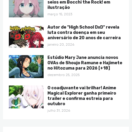
seios em Bocchi the Rock! em
ilustração
março 15, 2023
Autor de "High School DxD" revela
luta contra doença em seu
aniversário de 20 anos de carreira
janeiro 20, 2026
Estúdio Mary Jane anuncia novos
OVAs de Shoujo Ramune e Hajimete
no Hitozuma para 2026 [+18]
dezembro 25, 2025
O coadjuvante vai brilhar! Anime
Magical Explorer ganha primeiro
trailer e confirma estreia para
outubro
julho 31, 2026