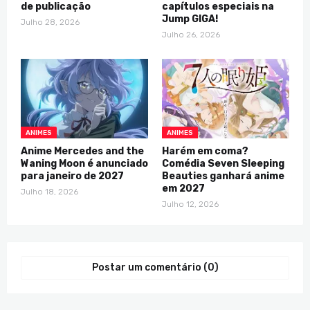
de publicação
capítulos especiais na
Jump GIGA!
Julho 28, 2026
Julho 26, 2026
ANIMES
ANIMES
Anime Mercedes and the
Harém em coma?
Waning Moon é anunciado
Comédia Seven Sleeping
para janeiro de 2027
Beauties ganhará anime
em 2027
Julho 18, 2026
Julho 12, 2026
Postar um comentário (0)