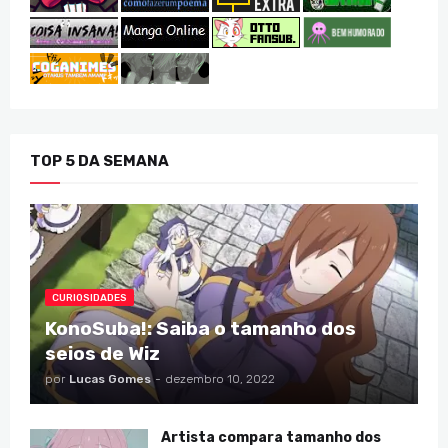
TOP 5 DA SEMANA
CURIOSIDADES
KonoSuba!: Saiba o tamanho dos
seios de Wiz
por
Lucas Gomes
-
dezembro 10, 2022
Artista compara tamanho dos