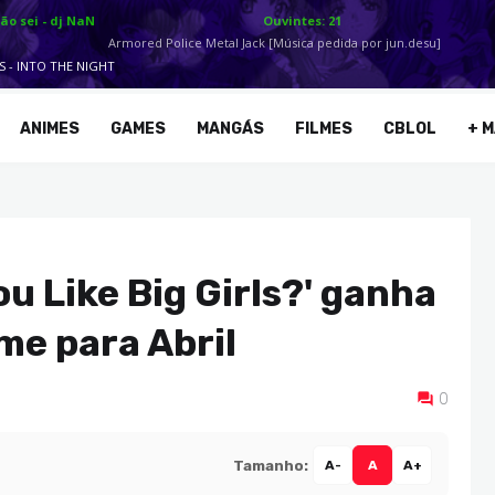
ANIMES
GAMES
MANGÁS
FILMES
CBLOL
+ M
u Like Big Girls?' ganha
me para Abril
0
Tamanho:
A-
A
A+