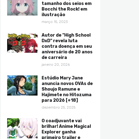
tamanho dos seios em
Bocchi the Rock! em
ilustração
março 15, 2023
Autor de "High School
DxD" revela luta
contra doença em seu
aniversário de 20 anos
de carreira
janeiro 20, 2026
Estúdio Mary Jane
anuncia novos OVAs de
Shoujo Ramune e
Hajimete no Hitozuma
para 2026 [+18]
dezembro 25, 2025
O coadjuvante vai
brilhar! Anime Magical
Explorer ganha
primeiro trailer e