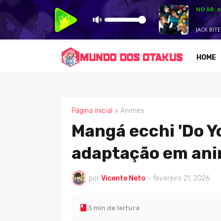
HOME
Página inicial
Animes
ANIMES
Mangá ecchi 'Do Yo
adaptação em ani
por
Vicente Neto
-
fevereiro 21, 2026
3 min de leitura