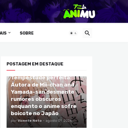
AIS
SOBRE
POSTAGEM EM DESTAQUE
ANIMES
Tempestade perfeita:
Autora de Mii-chan and
Yamada-san desmente
rumores obscuros
enquanto o anime sofre
boicote no Japão
por
Vicente Neto
-
agosto 01, 2026