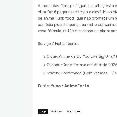
A moda das "tall girls" (garotas altas) está
obra faz é pegar esse tropo e elevá-lo ao n
de anime "junk food" que não promete um r
comédia picante que o seu nicho consumidor
essa fórmula, então o sucesso na platafor
Serviço / Ficha Técnica
O que: Anime de Do You Like Big Girls?
Quando/Onde: Estreia em Abril de 202
Status: Confirmado (Com versões TV e
Fonte:
Yuna / AnimeFesta
Tags
Animes
Anuncios