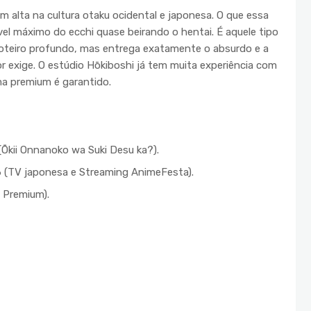
 em alta na cultura otaku ocidental e japonesa. O que essa
ível máximo do ecchi quase beirando o hentai. É aquele tipo
oteiro profundo, mas entrega exatamente o absurdo e a
 exige. O estúdio Hōkiboshi já tem muita experiência com
ma premium é garantido.
 (Ōkii Onnanoko wa Suki Desu ka?).
6 (TV japonesa e Streaming AnimeFesta).
 Premium).