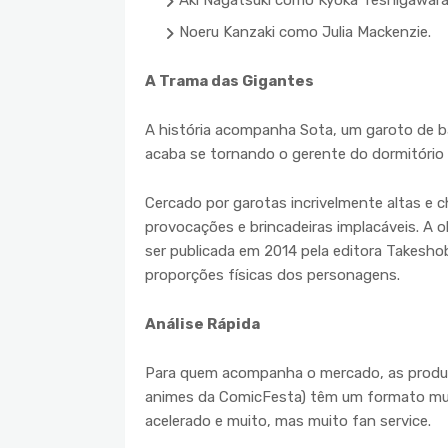
Aki Nagatsuki como Kyoka Teshigawara
Noeru Kanzaki como Julia Mackenzie.
A Trama das Gigantes
A história acompanha Sota, um garoto de ba
acaba se tornando o gerente do dormitório d
Cercado por garotas incrivelmente altas e ch
provocações e brincadeiras implacáveis. A ob
ser publicada em 2014 pela editora Takesho
proporções físicas dos personagens.
Análise Rápida
Para quem acompanha o mercado, as prod
animes da ComicFesta) têm um formato muito
acelerado e muito, mas muito fan service.