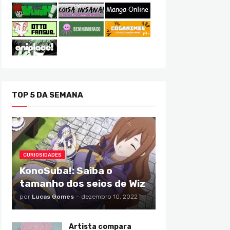
TOP 5 DA SEMANA
CURIOSIDADES
KonoSuba!: Saiba o
tamanho dos seios de Wiz
por
Lucas Gomes
-
dezembro 10, 2022
Artista compara