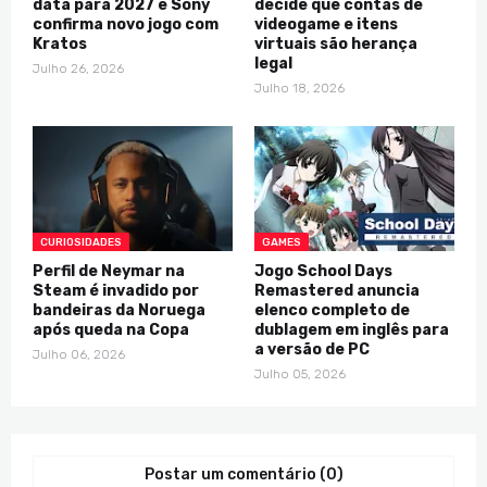
data para 2027 e Sony
decide que contas de
confirma novo jogo com
videogame e itens
Kratos
virtuais são herança
legal
Julho 26, 2026
Julho 18, 2026
CURIOSIDADES
GAMES
Perfil de Neymar na
Jogo School Days
Steam é invadido por
Remastered anuncia
bandeiras da Noruega
elenco completo de
após queda na Copa
dublagem em inglês para
a versão de PC
Julho 06, 2026
Julho 05, 2026
Postar um comentário (0)