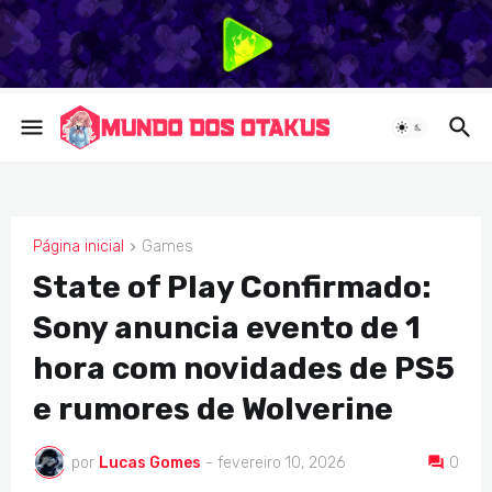
Página inicial
Games
GAMES
State of Play Confirmado:
Sony anuncia evento de 1
hora com novidades de PS5
e rumores de Wolverine
por
Lucas Gomes
-
fevereiro 10, 2026
0