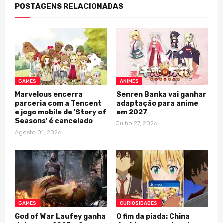
POSTAGENS RELACIONADAS
GAMES
ANIMES
Marvelous encerra
Senren Banka vai ganhar
parceria com a Tencent
adaptação para anime
e jogo mobile de 'Story of
em 2027
Seasons' é cancelado
Julho 27, 2026
Agosto 01, 2026
GAMES
CURIOSIDADES
God of War Laufey ganha
O fim da piada: China