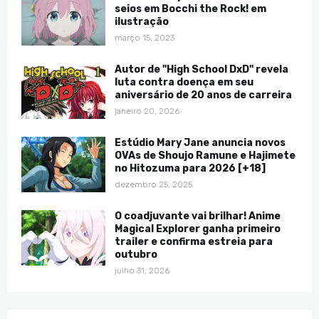
seios em Bocchi the Rock! em
ilustração
março 15, 2023
Autor de "High School DxD" revela
luta contra doença em seu
aniversário de 20 anos de carreira
janeiro 20, 2026
Estúdio Mary Jane anuncia novos
OVAs de Shoujo Ramune e Hajimete
no Hitozuma para 2026 [+18]
dezembro 25, 2025
O coadjuvante vai brilhar! Anime
Magical Explorer ganha primeiro
trailer e confirma estreia para
outubro
julho 31, 2026