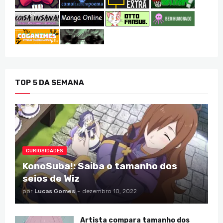
TOP 5 DA SEMANA
CURIOSIDADES
KonoSuba!: Saiba o tamanho dos
seios de Wiz
por
Lucas Gomes
-
dezembro 10, 2022
Artista compara tamanho dos