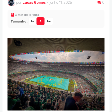
por
Lucas Gomes
-
junho 11, 2026
0
3 min de leitura
Tamanho:
A-
A
A+