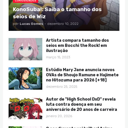
CURIOSIDADES
KonoSuba!: Saiba o tamanho dos
seios de Wiz
por
Lucas Gomes
-
dezembro 10, 2022
Artista compara tamanho dos
seios em Bocchi the Rock! em
ilustração
março 15, 2023
Estúdio Mary Jane anuncia novos
OVAs de Shoujo Ramune e Hajimete
no Hitozuma para 2026 [+18]
dezembro 25, 2025
Autor de "High School DxD" revela
luta contra doença em seu
aniversário de 20 anos de carreira
janeiro 20, 2026