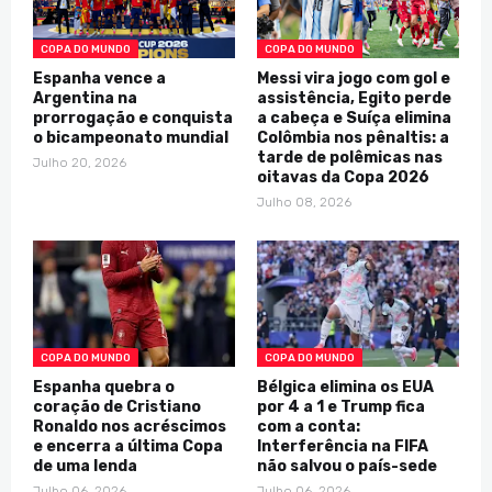
COPA DO MUNDO
COPA DO MUNDO
Espanha vence a
Messi vira jogo com gol e
Argentina na
assistência, Egito perde
prorrogação e conquista
a cabeça e Suíça elimina
o bicampeonato mundial
Colômbia nos pênaltis: a
tarde de polêmicas nas
Julho 20, 2026
oitavas da Copa 2026
Julho 08, 2026
COPA DO MUNDO
COPA DO MUNDO
Espanha quebra o
Bélgica elimina os EUA
coração de Cristiano
por 4 a 1 e Trump fica
Ronaldo nos acréscimos
com a conta:
e encerra a última Copa
Interferência na FIFA
de uma lenda
não salvou o país-sede
Julho 06, 2026
Julho 06, 2026