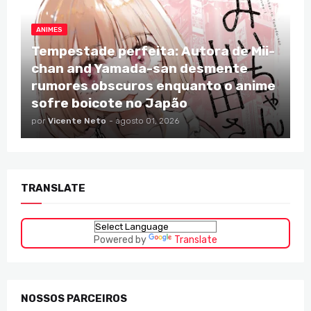
ANIMES
Tempestade perfeita: Autora de Mii-
chan and Yamada-san desmente
rumores obscuros enquanto o anime
sofre boicote no Japão
por
Vicente Neto
-
agosto 01, 2026
TRANSLATE
Powered by
Translate
NOSSOS PARCEIROS