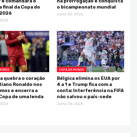
y e comandará o
na prorrogação e conquista
 final da Copa do
o bicampeonato mundial
2026
Julho 20, 2026
 2026
MUNDO
COPA DO MUNDO
a quebra o coração
Bélgica elimina os EUA por
tiano Ronaldo nos
4 a 1 e Trump fica com a
mos e encerra a
conta: Interferência na FIFA
Copa de uma lenda
não salvou o país-sede
 2026
Julho 06, 2026