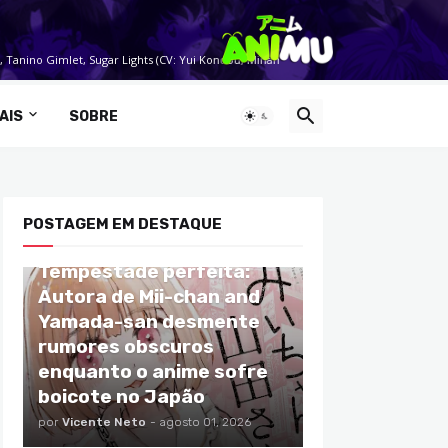
AIS
SOBRE
POSTAGEM EM DESTAQUE
ANIMES
Tempestade perfeita:
Autora de Mii-chan and
Yamada-san desmente
rumores obscuros
enquanto o anime sofre
boicote no Japão
por
Vicente Neto
-
agosto 01, 2026