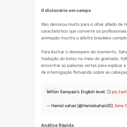
O dicionário em campo
Não demorou muito para o olhar afiado de H
característico que converte os profissiona
animação mostra o árbitro brasileiro comp
Para ilustrar o desespero do momento, Sah
tradução do bolso no meio do gramado, fo
encontrar as palavras certas para explicar
de interrogação flutuando sobre as cabeças
Wilton Sampaio’s English level. 🙄
pic.tw
— Hamid sahari (@Hamidsahari20)
June 1
Análise Rápida