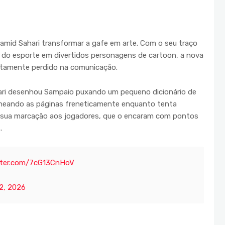
amid Sahari transformar a gafe em arte. Com o seu traço
is do esporte em divertidos personagens de cartoon, a nova
letamente perdido na comunicação.
ari desenhou Sampaio puxando um pequeno dicionário de
lheando as páginas freneticamente enquanto tenta
 a sua marcação aos jogadores, que o encaram com pontos
.
itter.com/7cG13CnHoV
2, 2026