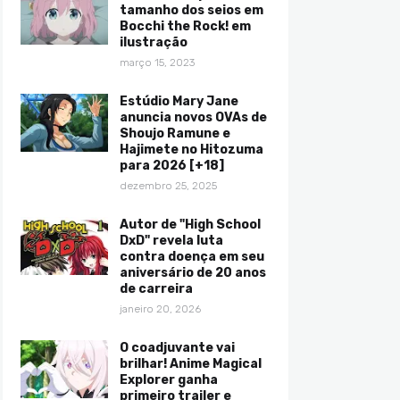
tamanho dos seios em
Bocchi the Rock! em
ilustração
março 15, 2023
Estúdio Mary Jane
anuncia novos OVAs de
Shoujo Ramune e
Hajimete no Hitozuma
para 2026 [+18]
dezembro 25, 2025
Autor de "High School
DxD" revela luta
contra doença em seu
aniversário de 20 anos
de carreira
janeiro 20, 2026
O coadjuvante vai
brilhar! Anime Magical
Explorer ganha
primeiro trailer e