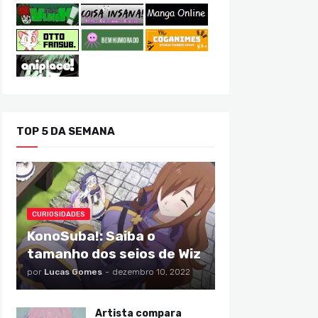
TOP 5 DA SEMANA
CURIOSIDADES
KonoSuba!: Saiba o
tamanho dos seios de Wiz
por
Lucas Gomes
-
dezembro 10, 2022
Artista compara