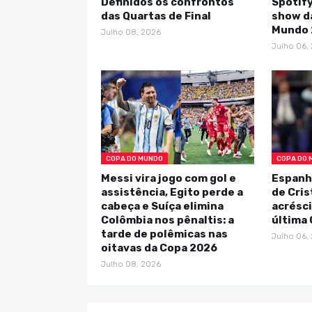
Definidos os confrontos
Spotif
das Quartas de Final
show da
Mundo 
Julho 08, 2026
Julho 06,
COPA DO MUNDO
COPA DO 
Messi vira jogo com gol e
Espanh
assistência, Egito perde a
de Cris
cabeça e Suíça elimina
acrésci
Colômbia nos pênaltis: a
última 
tarde de polêmicas nas
Julho 06,
oitavas da Copa 2026
Julho 08, 2026