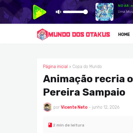
HOME
Página inicial
Copa do Mundo
COPA DO MUNDO
Animação recria o 
Pereira Sampaio
por
Vicente Neto
-
junho 12, 2026
2 min de leitura