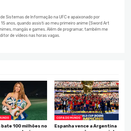
e de Sistemas de Informação na UFC e apaixonado por
s 15 anos, quando assisti ao meu primeiro anime (Sword Art
s animes, mangás e games. Além de programar, também me
ditor de vídeos nas horas vagas.
MUNDO
COPA DO MUNDO
 bate 100 milhões no
Espanha vence a Argentina