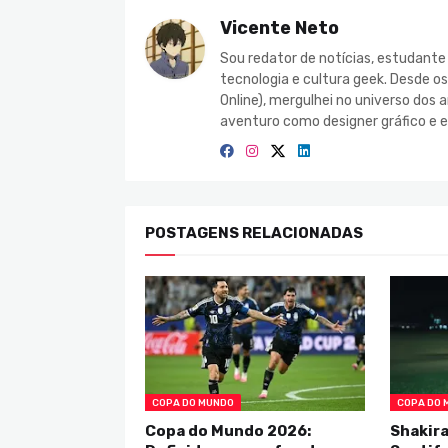
Vicente Neto
Sou redator de notícias, estudant
tecnologia e cultura geek. Desde o
Online), mergulhei no universo do
aventuro como designer gráfico e e
POSTAGENS RELACIONADAS
COPA DO MUNDO
COPA DO 
Copa do Mundo 2026:
Shakira