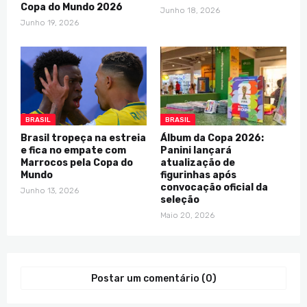
Copa do Mundo 2026
Junho 18, 2026
Junho 19, 2026
BRASIL
BRASIL
Brasil tropeça na estreia
Álbum da Copa 2026:
e fica no empate com
Panini lançará
Marrocos pela Copa do
atualização de
Mundo
figurinhas após
convocação oficial da
Junho 13, 2026
seleção
Maio 20, 2026
Postar um comentário (0)