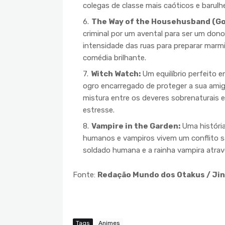
colegas de classe mais caóticos e barulh
The Way of the Househusband (G
criminal por um avental para ser um don
intensidade das ruas para preparar marm
comédia brilhante.
Witch Watch:
Um equilíbrio perfeito 
ogro encarregado de proteger a sua amiga
mistura entre os deveres sobrenaturais e a
estresse.
Vampire in the Garden:
Uma históri
humanos e vampiros vivem um conflito s
soldado humana e a rainha vampira atrav
Fonte:
Redação Mundo dos Otakus / Jin
Tags
Animes