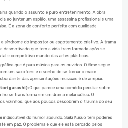
falha quando o assunto é puro entretenimento. A obra
dia ao juntar um espião, uma assassina profissional e uma
lsa. É a zona de conforto perfeita com qualidade
m a síndrome do impostor ou esgotamento criativo. A trama
e desmotivado que tem a vida transformada após se
utal e competitivo mundo das artes plásticas.
áfica que é pura música para os ouvidos. O filme segue
com um saxofone e o sonho de se tornar o maior
esbordante das apresentações musicais é de arrepiar.
torigurashi):
O que parece uma comédia peculiar sobre
nho se transforma em um drama melancólico. O
os vizinhos, que aos poucos descobrem o trauma do seu
ei indiscutível do humor absurdo. Saiki Kusuo tem poderes
afé em paz. O problema é que ele está cercado pelos