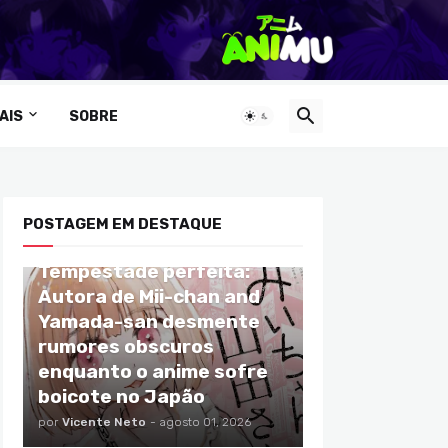
AIS
SOBRE
POSTAGEM EM DESTAQUE
ANIMES
Tempestade perfeita:
Autora de Mii-chan and
Yamada-san desmente
rumores obscuros
enquanto o anime sofre
boicote no Japão
por
Vicente Neto
-
agosto 01, 2026