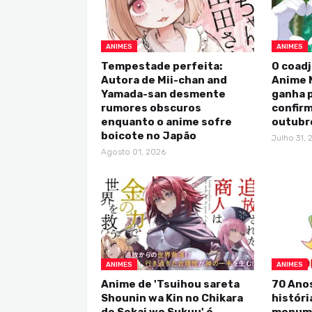
ANIMES
ANIMES
Tempestade perfeita:
O coadj
Autora de Mii-chan and
Anime 
Yamada-san desmente
ganha p
rumores obscuros
confirm
enquanto o anime sofre
outubr
boicote no Japão
Julho 31, 
Agosto 01, 2026
ANIMES
ANIMES
Anime de 'Tsuihou sareta
70 Anos
Shounin wa Kin no Chikara
históri
de Sekai wo Sukuu' é
monume