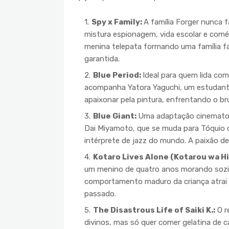
Spy x Family:
A família Forger nunca 
mistura espionagem, vida escolar e comé
menina telepata formando uma família fa
garantida.
Blue Period:
Ideal para quem lida co
acompanha Yatora Yaguchi, um estudant
apaixonar pela pintura, enfrentando o br
Blue Giant:
Uma adaptação cinematogr
Dai Miyamoto, que se muda para Tóquio 
intérprete de jazz do mundo. A paixão d
Kotaro Lives Alone (Kotarou wa Hi
um menino de quatro anos morando sozi
comportamento maduro da criança atrai 
passado.
The Disastrous Life of Saiki K.:
O r
divinos, mas só quer comer gelatina de c