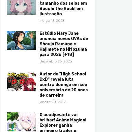
tamanho dos seios em
Bocchi the Rock! em
ilustração
março 15, 2023
Estúdio Mary Jane
anuncia novos OVAs de
Shoujo Ramune e
Hajimete no Hitozuma
para 2026 [+18]
dezembro 25, 2025
Autor de "High School
DxD" revela luta
contra doença em seu
aniversário de 20 anos
de carreira
janeiro 20, 2026
O coadjuvante vai
brilhar! Anime Magical
Explorer ganha
primeiro trailer e