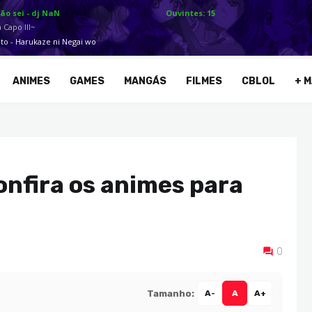
ANIMES
GAMES
MANGÁS
FILMES
CBLOL
+ M
onfira os animes para
0
Tamanho:
A-
A
A+