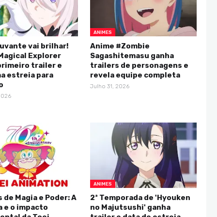
ANIMES
uvante vai brilhar!
Anime #Zombie
Magical Explorer
Sagashitemasu ganha
rimeiro trailer e
trailers de personagens e
a estreia para
revela equipe completa
o
Julho 31, 2026
2026
ANIMES
 de Magia e Poder: A
2ª Temporada de 'Hyouken
a e o impacto
no Majutsushi' ganha
ntal da Toei
trailer e data de estreia