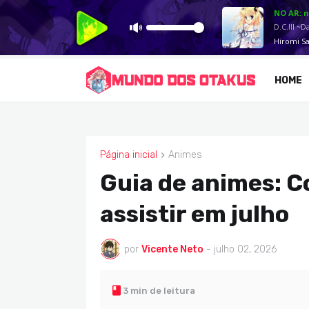
HOME
Página inicial
Animes
ANIMES
Guia de animes: C
assistir em julho
por
Vicente Neto
-
julho 02, 2026
3 min de leitura