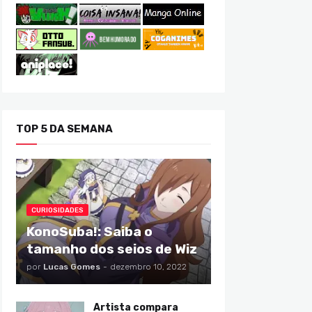
TOP 5 DA SEMANA
CURIOSIDADES
KonoSuba!: Saiba o
tamanho dos seios de Wiz
por
Lucas Gomes
-
dezembro 10, 2022
Artista compara