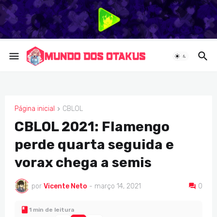
Página inicial
CBLOL
CBLOL
CBLOL 2021: Flamengo
perde quarta seguida e
vorax chega a semis
por
Vicente Neto
-
março 14, 2021
0
1 min de leitura