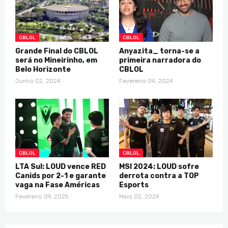
CBLOL
CBLOL
Grande Final do CBLOL
Anyazita_ torna-se a
será no Mineirinho, em
primeira narradora do
Belo Horizonte
CBLOL
Junho 02, 2024
Fevereiro 04, 2024
CBLOL
CBLOL
LTA Sul: LOUD vence RED
MSI 2024: LOUD sofre
Canids por 2-1 e garante
derrota contra a TOP
vaga na Fase Américas
Esports
Fevereiro 09, 2025
Maio 02, 2024