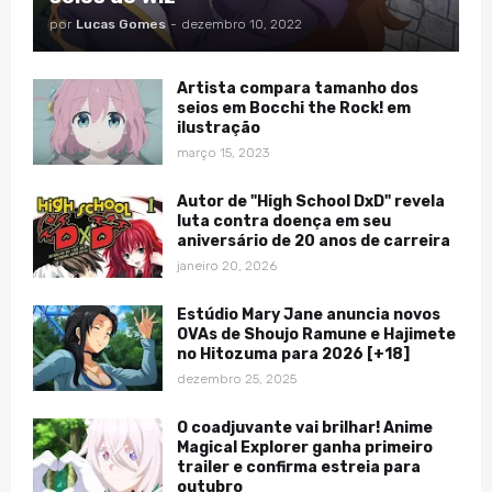
por
Lucas Gomes
-
dezembro 10, 2022
Artista compara tamanho dos
seios em Bocchi the Rock! em
ilustração
março 15, 2023
Autor de "High School DxD" revela
luta contra doença em seu
aniversário de 20 anos de carreira
janeiro 20, 2026
Estúdio Mary Jane anuncia novos
OVAs de Shoujo Ramune e Hajimete
no Hitozuma para 2026 [+18]
dezembro 25, 2025
O coadjuvante vai brilhar! Anime
Magical Explorer ganha primeiro
trailer e confirma estreia para
outubro