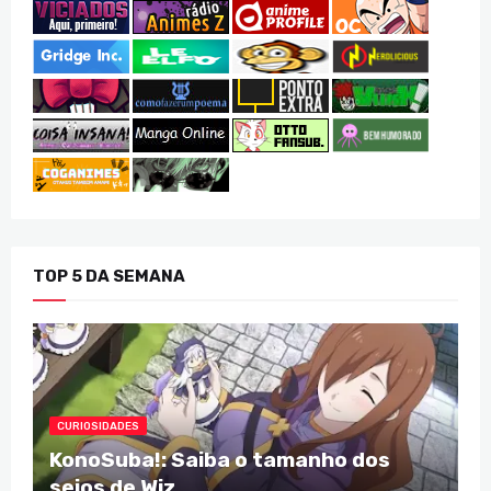
TOP 5 DA SEMANA
CURIOSIDADES
KonoSuba!: Saiba o tamanho dos
seios de Wiz