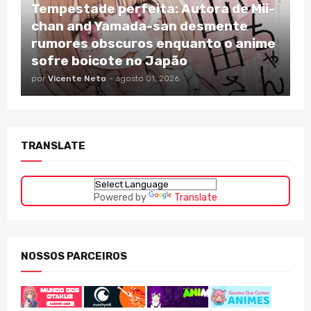
Tempestade perfeita: Autora de Mii-
chan and Yamada-san desmente
rumores obscuros enquanto o anime
sofre boicote no Japão
por
Vicente Neto
-
agosto 01, 2026
TRANSLATE
Powered by
Translate
NOSSOS PARCEIROS