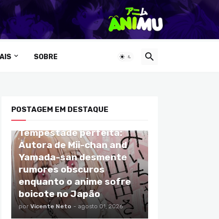
AIS
SOBRE
POSTAGEM EM DESTAQUE
ANIMES
Tempestade perfeita:
Autora de Mii-chan and
Yamada-san desmente
rumores obscuros
enquanto o anime sofre
boicote no Japão
por
Vicente Neto
-
agosto 01, 2026