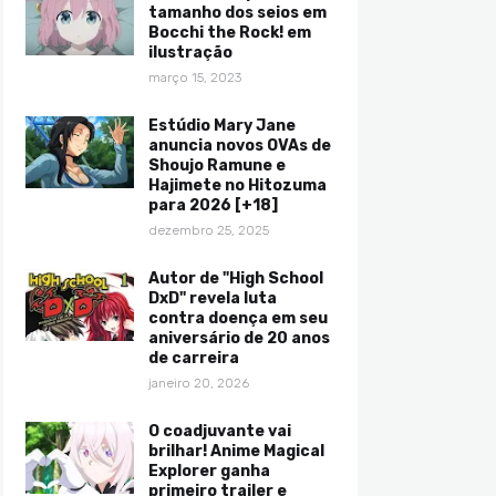
tamanho dos seios em
Bocchi the Rock! em
ilustração
março 15, 2023
Estúdio Mary Jane
anuncia novos OVAs de
Shoujo Ramune e
Hajimete no Hitozuma
para 2026 [+18]
dezembro 25, 2025
Autor de "High School
DxD" revela luta
contra doença em seu
aniversário de 20 anos
de carreira
janeiro 20, 2026
O coadjuvante vai
brilhar! Anime Magical
Explorer ganha
primeiro trailer e