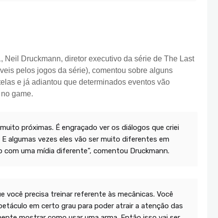
Neil Druckmann, diretor executivo da série de The Last
is pelos jogos da série), comentou sobre alguns
telas e já adiantou que determinados eventos vão
s no game.
uito próximas. É engraçado ver os diálogos que criei
. E algumas vezes eles vão ser muito diferentes em
o com uma mídia diferente”, comentou Druckmann.
e você precisa treinar referente às mecânicas. Você
spetáculo em certo grau para poder atrair a atenção das
amente mostrar como usar uma arma. Então isso vai ser