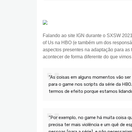
Falando ao site IGN durante o SXSW 2021, 
of Us na HBO (e também um dos responsáve
aspectos presentes na adaptação para as 
acontecer de forma diferente do que vimo
“As coisas em alguns momentos vão ser m
para o game nos scripts da série da HBO
termos de efeito porque estamos lidand
“Por exemplo, no game há muita coisa qu
precisa ter mais violência e um quê de e
pessoas [para a série], e não necessari