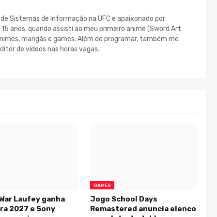
e de Sistemas de Informação na UFC e apaixonado por
s 15 anos, quando assisti ao meu primeiro anime (Sword Art
s animes, mangás e games. Além de programar, também me
ditor de vídeos nas horas vagas.
GAMES
 War Laufey ganha
Jogo School Days
ra 2027 e Sony
Remastered anuncia elenco