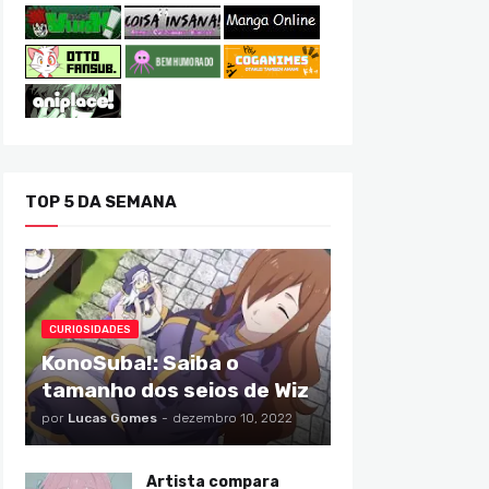
TOP 5 DA SEMANA
CURIOSIDADES
KonoSuba!: Saiba o
tamanho dos seios de Wiz
por
Lucas Gomes
-
dezembro 10, 2022
Artista compara