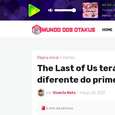
HOME
Página inicial
Games
GAMES
The Last of Us te
diferente do prim
por
Vicente Neto
-
março 23, 2021
2 min de leitura