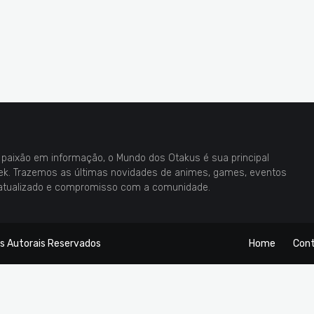
paixão em informação, o Mundo dos Otakus é sua principal
eek. Trazemos as últimas novidades de animes, games, eventos
atualizado e compromisso com a comunidade.
os Autorais Reservados
Home
Con