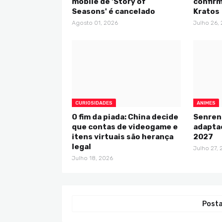
mobile de 'Story of
confir
Seasons' é cancelado
Kratos
Agosto 01, 2026
Julho 26,
CURIOSIDADES
ANIMES
O fim da piada: China decide
Senren 
que contas de videogame e
adapta
itens virtuais são herança
2027
legal
Julho 27,
Julho 18, 2026
Posta