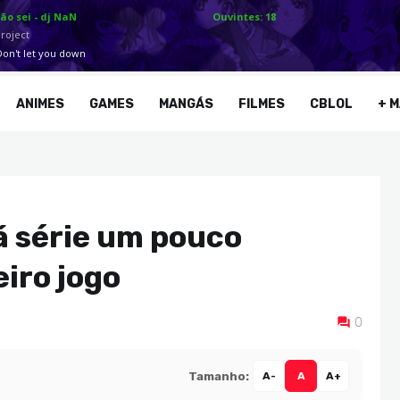
ANIMES
GAMES
MANGÁS
FILMES
CBLOL
+ M
rá série um pouco
eiro jogo
0
Tamanho:
A-
A
A+