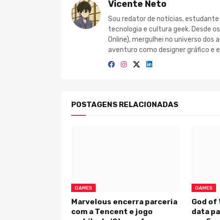
Vicente Neto
Sou redator de notícias, estudant
tecnologia e cultura geek. Desde o
Online), mergulhei no universo do
aventuro como designer gráfico e e
POSTAGENS RELACIONADAS
GAMES
GAMES
Marvelous encerra parceria
God of
com a Tencent e jogo
data pa