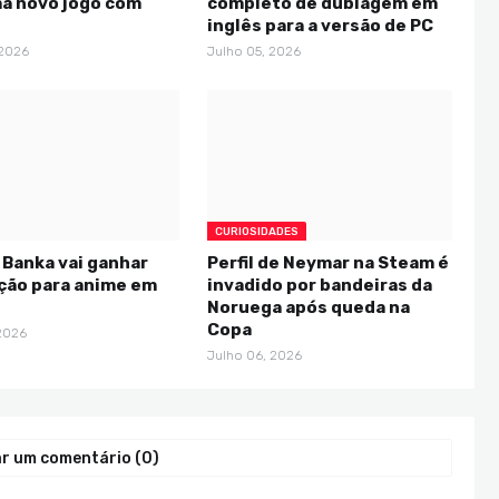
ma novo jogo com
completo de dublagem em
inglês para a versão de PC
 2026
Julho 05, 2026
CURIOSIDADES
Banka vai ganhar
Perfil de Neymar na Steam é
ção para anime em
invadido por bandeiras da
Noruega após queda na
Copa
 2026
Julho 06, 2026
r um comentário (0)