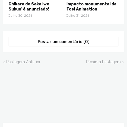
Chikara de Sekai wo
impacto monumental da
Sukuu' é anunciado!
Toei Animation
Julho 30, 2026
Julho 31, 2026
Postar um comentário (0)
Postagem Anterior
Próxima Postagem