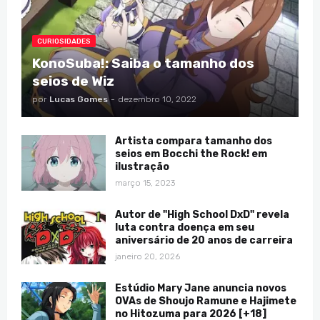
CURIOSIDADES
KonoSuba!: Saiba o tamanho dos
seios de Wiz
por
Lucas Gomes
-
dezembro 10, 2022
Artista compara tamanho dos
seios em Bocchi the Rock! em
ilustração
março 15, 2023
Autor de "High School DxD" revela
luta contra doença em seu
aniversário de 20 anos de carreira
janeiro 20, 2026
Estúdio Mary Jane anuncia novos
OVAs de Shoujo Ramune e Hajimete
no Hitozuma para 2026 [+18]