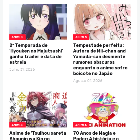
ANIMES
ANIMES
2ª Temporada de
Tempestade perfeita:
'Hyouken no Majutsushi'
Autora de Mii-chan and
ganha trailer e data de
Yamada-san desmente
estreia
rumores obscuros
enquanto o anime sofre
Julho 31, 2026
boicote no Japão
Agosto 01, 2026
ANIMES
ANIMES
Anime de 'Tsuihou sareta
70 Anos de Magia e
Shounin wa Kin no
Poder: A história e o