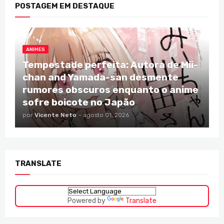
POSTAGEM EM DESTAQUE
ANIMES
Tempestade perfeita: Autora de Mii-
chan and Yamada-san desmente
rumores obscuros enquanto o anime
sofre boicote no Japão
por
Vicente Neto
-
agosto 01, 2026
TRANSLATE
Powered by
Translate