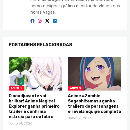
como designer gráfico e editor de vídeos nas
horas vagas.
POSTAGENS RELACIONADAS
ANIMES
ANIMES
O coadjuvante vai
Anime #Zombie
brilhar! Anime Magical
Sagashitemasu ganha
Explorer ganha primeiro
trailers de personagens
trailer e confirma
e revela equipe completa
estreia para outubro
Julho 31, 2026
Julho 31, 2026