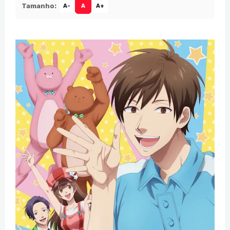
Tamanho:
A-
A
A+