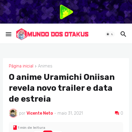
Página inicial
Animes
ANIMES
O anime Uramichi Oniisan
revela novo trailer e data
de estreia
por
Vicente Neto
-
maio 31, 2021
0
1 min de leitura