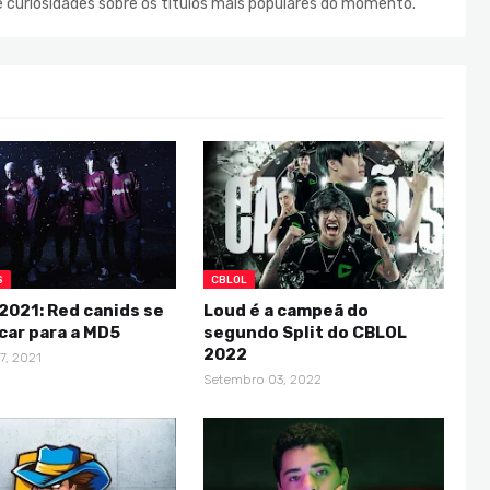
e curiosidades sobre os títulos mais populares do momento.
S
CBLOL
2021: Red canids se
Loud é a campeã do
icar para a MD5
segundo Split do CBLOL
2022
7, 2021
Setembro 03, 2022