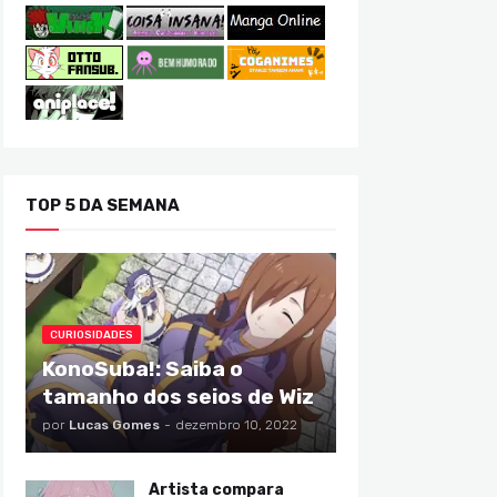
TOP 5 DA SEMANA
CURIOSIDADES
KonoSuba!: Saiba o
tamanho dos seios de Wiz
por
Lucas Gomes
-
dezembro 10, 2022
Artista compara