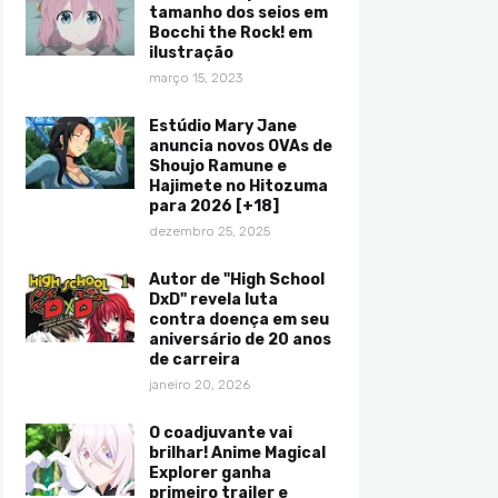
tamanho dos seios em
Bocchi the Rock! em
ilustração
março 15, 2023
Estúdio Mary Jane
anuncia novos OVAs de
Shoujo Ramune e
Hajimete no Hitozuma
para 2026 [+18]
dezembro 25, 2025
Autor de "High School
DxD" revela luta
contra doença em seu
aniversário de 20 anos
de carreira
janeiro 20, 2026
O coadjuvante vai
brilhar! Anime Magical
Explorer ganha
primeiro trailer e