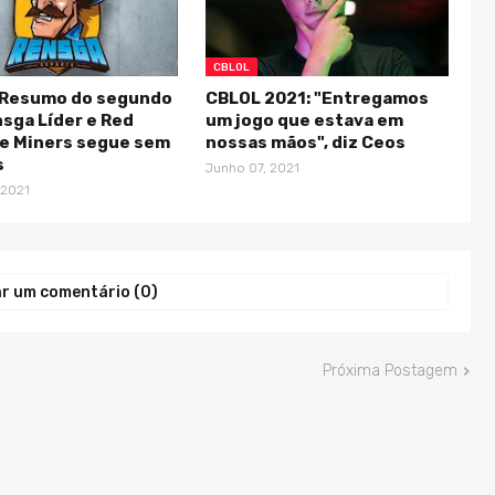
CBLOL
 Resumo do segundo
CBLOL 2021: "Entregamos
nsga Líder e Red
um jogo que estava em
 e Miners segue sem
nossas mãos", diz Ceos
s
Junho 07, 2021
 2021
r um comentário (0)
Próxima Postagem