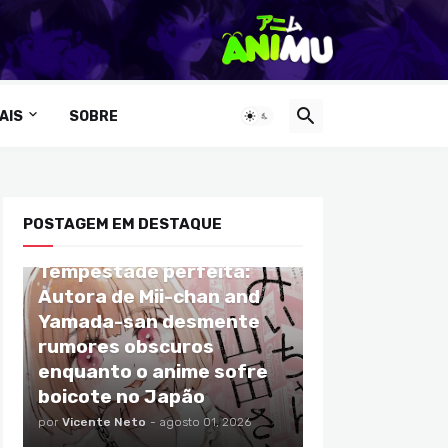
AIS
SOBRE
POSTAGEM EM DESTAQUE
ANIMES
Tempestade perfeita:
Autora de Mii-chan and
Yamada-san desmente
rumores obscuros
enquanto o anime sofre
boicote no Japão
por
Vicente Neto
-
agosto 01, 2026