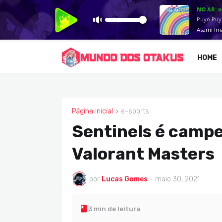
HOME
Página inicial
e-sports
E-SPORTS
Sentinels é campe
Valorant Masters
por
Lucas Gomes
-
maio 30, 2021
3 min de leitura