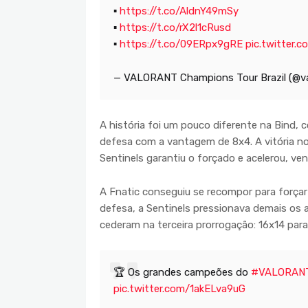
▪
https://t.co/AldnY49mSy
▪
https://t.co/rX2l1cRusd
▪
https://t.co/09ERpx9gRE
pic.twitter
— VALORANT Champions Tour Brazil (@v
A história foi um pouco diferente na Bind,
defesa com a vantagem de 8x4. A vitória no
Sentinels garantiu o forçado e acelerou, v
A Fnatic conseguiu se recompor para forçar 
defesa, a Sentinels pressionava demais os a
cederam na terceira prorrogação: 16x14 par
🏆 Os grandes campeões do
#VALORANT
pic.twitter.com/1akELva9uG