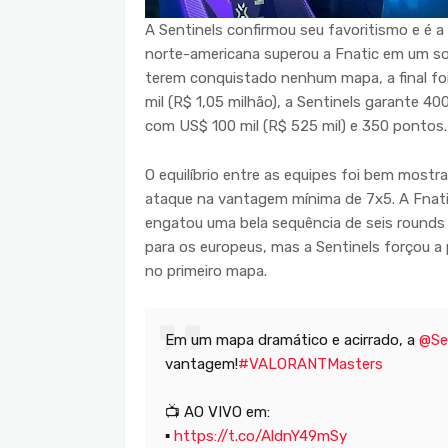
A Sentinels confirmou seu favoritismo e é 
norte-americana superou a Fnatic em um s
terem conquistado nenhum mapa, a final fo
mil (R$ 1,05 milhão), a Sentinels garante 40
com US$ 100 mil (R$ 525 mil) e 350 pontos.
O equilíbrio entre as equipes foi bem mostra
ataque na vantagem mínima de 7x5. A Fnatic
engatou uma bela sequência de seis rounds 
para os europeus, mas a Sentinels forçou a
no primeiro mapa.
Em um mapa dramático e acirrado, a
@Se
vantagem!
#VALORANTMasters
📺 AO VIVO em:
▪
https://t.co/AldnY49mSy