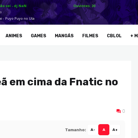
ANIMES
GAMES
MANGÁS
FILMES
CBLOL
+ M
ã em cima da Fnatic no
0
Tamanho:
A-
A
A+