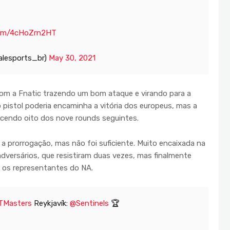
.com/4cHoZrn2HT
alesports_br)
May 30, 2021
 com a Fnatic trazendo um bom ataque e virando para a
 pistol poderia encaminha a vitória dos europeus, mas a
encendo oito dos nove rounds seguintes.
a prorrogação, mas não foi suficiente. Muito encaixada na
dversários, que resistiram duas vezes, mas finalmente
a os representantes do NA.
Masters
Reykjavík:
@Sentinels
🏆