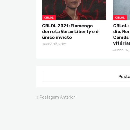
CBLOL
CBLOL
CBLOL 2021: Flamengo
CBLoL:
derrota Vorax Liberty e é
dia, Re
único invicto
Canids
vitória
Junho 12, 2021
Junho 07,
Posta
Postagem Anterior