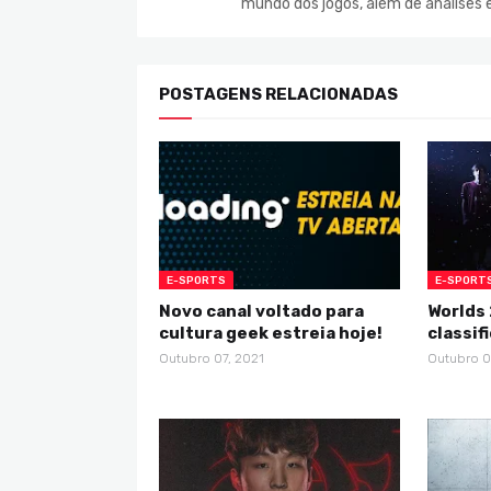
mundo dos jogos, além de análises 
POSTAGENS RELACIONADAS
E-SPORTS
E-SPORT
Novo canal voltado para
Worlds 
cultura geek estreia hoje!
classif
Outubro 07, 2021
Outubro 0