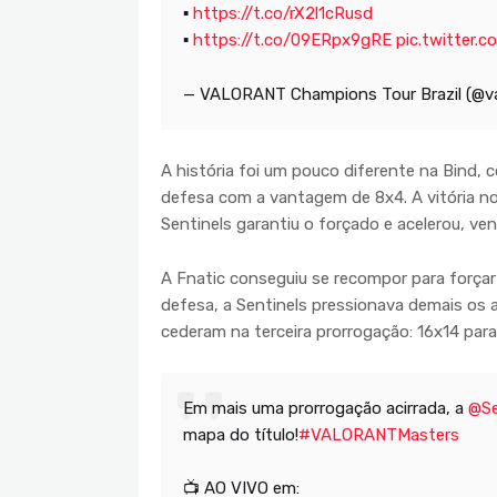
▪
https://t.co/rX2l1cRusd
▪
https://t.co/09ERpx9gRE
pic.twitter
— VALORANT Champions Tour Brazil (@v
A história foi um pouco diferente na Bind,
defesa com a vantagem de 8x4. A vitória no
Sentinels garantiu o forçado e acelerou, v
A Fnatic conseguiu se recompor para forçar 
defesa, a Sentinels pressionava demais os a
cederam na terceira prorrogação: 16x14 par
Em mais uma prorrogação acirrada, a
@Se
mapa do título!
#VALORANTMasters
📺 AO VIVO em: