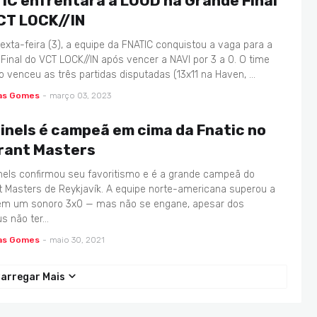
IC enfrentará a LOUD na Grande Final
CT LOCK//IN
exta-feira (3), a equipe da FNATIC conquistou a vaga para a
Final do VCT LOCK//IN após vencer a NAVI por 3 a 0. O time
co venceu as três partidas disputadas (13x11 na Haven, …
as Gomes
-
março 03, 2023
inels é campeã em cima da Fnatic no
rant Masters
nels confirmou seu favoritismo e é a grande campeã do
t Masters de Reykjavík. A equipe norte-americana superou a
 em um sonoro 3x0 — mas não se engane, apesar dos
s não ter…
as Gomes
-
maio 30, 2021
arregar Mais