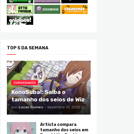
TOP 5 DA SEMANA
CURIOSIDADES
KonoSuba!: Saiba o
tamanho dos seios de Wiz
por
Lucas Gomes
-
dezembro 10, 2022
Artista compara
tamanho dos seios em