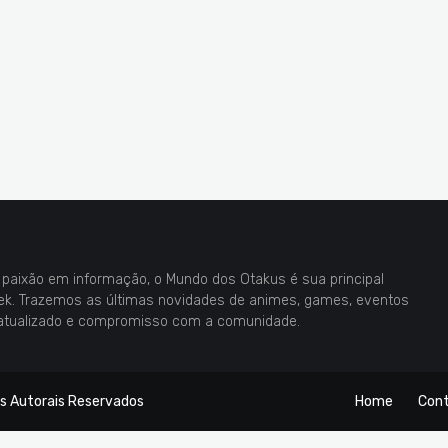
paixão em informação, o Mundo dos Otakus é sua principal
eek. Trazemos as últimas novidades de animes, games, eventos
atualizado e compromisso com a comunidade.
os Autorais Reservados
Home
Con