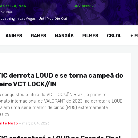
ANIMES
GAMES
MANGÁS
FILMES
CBLOL
+ M
IC derrota LOUD e se torna campeã do
eiro VCT LOCK//IN
c conquistou o título do VCT LOCK//IN Brazil, o primeiro
ato internacional de VALORANT de 2023, ao derrotar a LOUD
 2 em uma série melhor de cinco (MD5) extremamente
a nes…
ente Neto
-
março 04, 2023