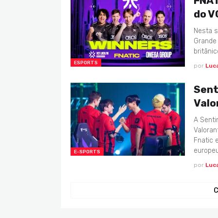
FNAT
do V
Nesta s
Grande 
britâni
ESPORTS
por
Luc
Sent
Valo
A Senti
Valoran
Fnatic
europeu
E-SPORTS
por
Luc
C