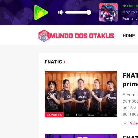
HOME
FNATIC
FNAT
prim
A Fnati
campeon
por 3 a
acirrad
ESPORTS
por
Vic