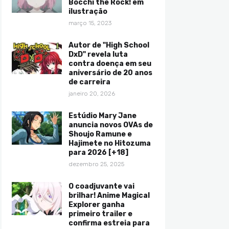
Bocchi the Rock! em
ilustração
março 15, 2023
Autor de "High School
DxD" revela luta
contra doença em seu
aniversário de 20 anos
de carreira
janeiro 20, 2026
Estúdio Mary Jane
anuncia novos OVAs de
Shoujo Ramune e
Hajimete no Hitozuma
para 2026 [+18]
dezembro 25, 2025
O coadjuvante vai
brilhar! Anime Magical
Explorer ganha
primeiro trailer e
confirma estreia para