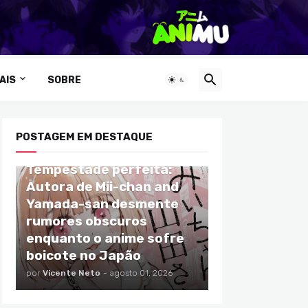
AIS
SOBRE
POSTAGEM EM DESTAQUE
ANIMES
Tempestade perfeita:
Autora de Mii-chan and
Yamada-san desmente
rumores obscuros
enquanto o anime sofre
boicote no Japão
por
Vicente Neto
-
agosto 01, 2026