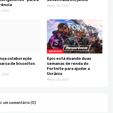
rência
Março 20, 2022
, 2022
ANUNCIOS
ança colaboração
Epic está doando duas
arca de biscoitos
semanas de renda do
Fortnite para ajudar a
Ucrânia
, 2023
Março 20, 2022
r um comentário (0)