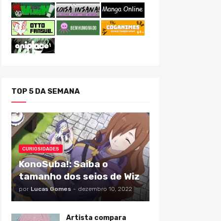
TOP 5 DA SEMANA
CURIOSIDADES
KonoSuba!: Saiba o
tamanho dos seios de Wiz
por
Lucas Gomes
-
dezembro 10, 2022
Artista compara