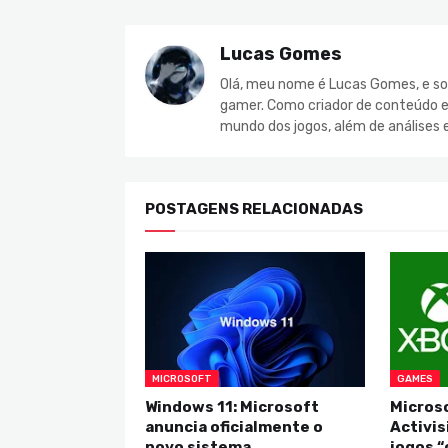
Lucas Gomes
Olá, meu nome é Lucas Gomes, e so
gamer. Como criador de conteúdo e 
mundo dos jogos, além de análises 
POSTAGENS RELACIONADAS
MICROSOFT
GAMES
Windows 11: Microsoft
Microso
anuncia oficialmente o
Activis
novo sistema
jogos “