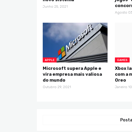
concor
Junho 25, 2021
Agosto 03
APPLE
GAMES
Microsoft supera Apple e
Xbox l
vira empresa mais valiosa
com a m
do mundo
Oreo
Outubro 29, 2021
Janeiro 10
Posta