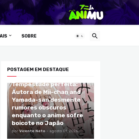
AIS
SOBRE
POSTAGEM EM DESTAQUE
ANIMES
Tempestade perfeita:
Autora de Mii-chan and
Yamada-san desmente
rumores obscuros
enquanto o anime sofre
boicote no Japão
por
Vicente Neto
-
agosto 01, 2026