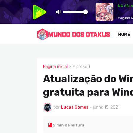
HOME
Página inicial
Microsoft
MICROSOFT
Atualização do Wi
gratuita para Wind
por
Lucas Gomes
-
junho 15, 2021
2 min de leitura