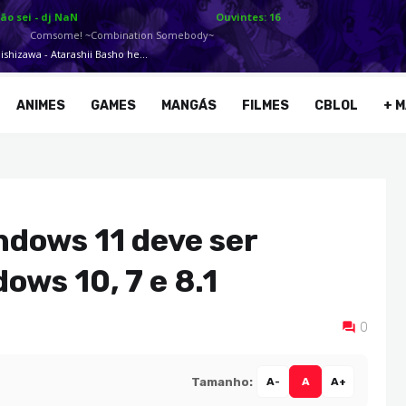
ANIMES
GAMES
MANGÁS
FILMES
CBLOL
+ M
ndows 11 deve ser
ows 10, 7 e 8.1
0
Tamanho:
A-
A
A+