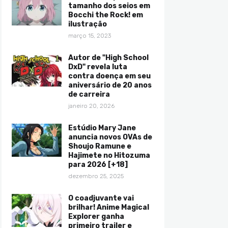
tamanho dos seios em
Bocchi the Rock! em
ilustração
março 15, 2023
Autor de "High School
DxD" revela luta
contra doença em seu
aniversário de 20 anos
de carreira
janeiro 20, 2026
Estúdio Mary Jane
anuncia novos OVAs de
Shoujo Ramune e
Hajimete no Hitozuma
para 2026 [+18]
dezembro 25, 2025
O coadjuvante vai
brilhar! Anime Magical
Explorer ganha
primeiro trailer e