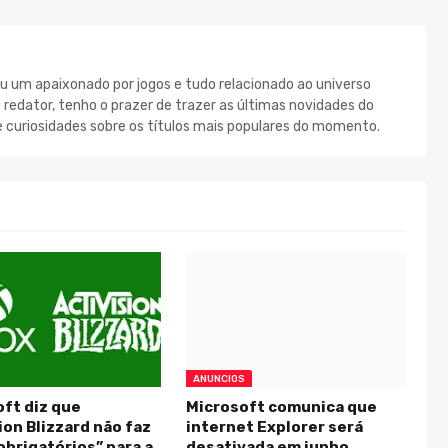
u um apaixonado por jogos e tudo relacionado ao universo
redator, tenho o prazer de trazer as últimas novidades do
e curiosidades sobre os títulos mais populares do momento.
ANUNCIOS
ft diz que
Microsoft comunica que
ion Blizzard não faz
internet Explorer será
obrigatórios” para a
desativada em junho