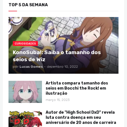
TOP 5 DA SEMANA
CURIOSIDADES
KonoSuba!: Saiba o tamanho dos
seios de Wiz
por
Lucas Gomes
-
dezembro 10, 2022
Artista compara tamanho dos
seios em Bocchi the Rock! em
ilustração
março 15, 2023
Autor de "High School DxD" revela
luta contra doença em seu
aniversário de 20 anos de carreira