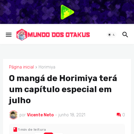
Página inicial
Horimiya
HORIMIYA
O mangá de Horimiya terá
um capítulo especial em
julho
por
Vicente Neto
-
junho 18, 2021
0
1 min de leitura