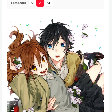
Tamanho:
A-
A
A+