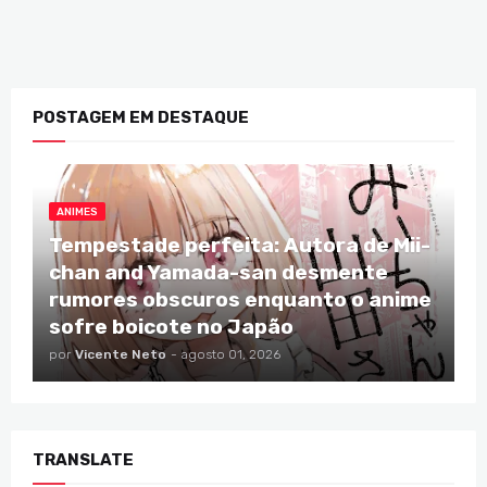
POSTAGEM EM DESTAQUE
ANIMES
Tempestade perfeita: Autora de Mii-
chan and Yamada-san desmente
rumores obscuros enquanto o anime
sofre boicote no Japão
por
Vicente Neto
-
agosto 01, 2026
TRANSLATE