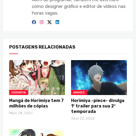
como designer gráfico e editor de vídeos nas
horas vagas.
POSTAGENS RELACIONADAS
HORIMIYA
ANIMES
Mangá de Horimiya tem 7
Horimiya -piece- divulga
milhões de cópias
1º trailer para sua 2ª
temporada
Maio 28, 2021
Abril 22, 2023