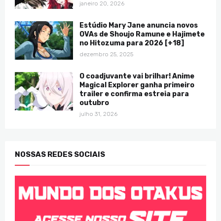
janeiro 20, 2026
Estúdio Mary Jane anuncia novos
OVAs de Shoujo Ramune e Hajimete
no Hitozuma para 2026 [+18]
dezembro 25, 2025
O coadjuvante vai brilhar! Anime
Magical Explorer ganha primeiro
trailer e confirma estreia para
outubro
julho 31, 2026
NOSSAS REDES SOCIAIS