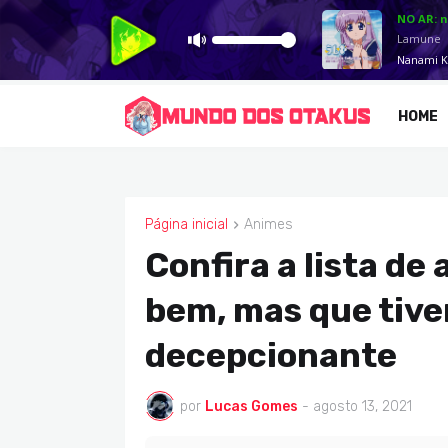
HOME
Página inicial
Animes
ANIMES
Confira a lista d
bem, mas que tive
decepcionante
por
Lucas Gomes
-
agosto 13, 2021