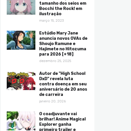
tamanho dos seios em
Bocchi the Rock! em
ilustração
março 15, 2023
Estúdio Mary Jane
anuncia novos OVAs de
Shoujo Ramune e
Hajimete no Hitozuma
para 2026 [+18]
dezembro 25, 2025
Autor de "High School
DxD" revela luta
contra doença em seu
aniversário de 20 anos
de carreira
janeiro 20, 2026
O coadjuvante vai
brilhar! Anime Magical
Explorer ganha
primeiro trailer e