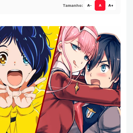
Tamanho:
A-
A
A+