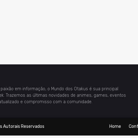
paixão em informação, o Mundo dos Otakus é sua principal
eek. Trazemos as últimas novidades de animes, games, eventos
atualizado e compromisso com a comunidade.
os Autorais Reservados
Home
Con