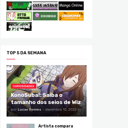
TOP 5 DA SEMANA
CURIOSIDADES
KonoSuba!: Saiba o
tamanho dos seios de Wiz
por
Lucas Gomes
-
dezembro 10, 2022
Artista compara