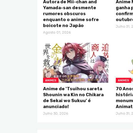
Autora de Mii-chan and
Anime 
Yamada-san desmente
ganha p
rumores obscuros
confirm
enquanto o anime sofre
outubr
boicote no Japão
Julho 31, 
Agosto 01, 2026
ANIMES
ANIMES
Anime de 'Tsuihou sareta
70 Anos
Shounin wa Kin no Chikara
históri
de Sekai wo Sukuu' é
monume
anunciado!
Animat
Julho 30, 2026
Julho 31, 