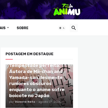
AIS
SOBRE
POSTAGEM EM DESTAQUE
ANIMES
Tempestade perfeita:
Autora de Mii-chan and
Yamada-san desmente
rumores obscuros
enquanto o anime sofre
boicote no Japão
por
Vicente Neto
-
agosto 01, 2026