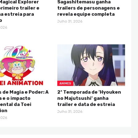
Magical Explorer
Sagashitemasu ganha
rimeiro trailer e
trailers de personagens e
a estreia para
revela equipe completa
o
Julho 31, 2026
2026
ANIMES
 de Magia e Poder: A
2ª Temporada de 'Hyouken
a e o impacto
no Majutsushi' ganha
ntal da Toei
trailer e data de estreia
ion
Julho 31, 2026
2026