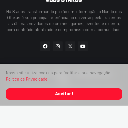
Há 8 anos transformando paixão em informação, o Mundo dos
Otakus é sua principal referência no universo geek. Trazemos
as últimas novidades de animes, games, eventos e cinema,
com conteúdo atualizado e compromisso com a comunidade.
Nosso site utiliza cookies para facilitar a sua navegação.
Home
Contato
Midia Kit
Verificação de Fatos
Politica de Privacidade
Sobre
2018 -
2026
Mundo dos Otakus
© Todos os Direitos Autorais
Aceitar !
Reservados