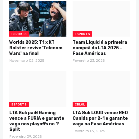
ESPORTS
ESPORTS
Worlds 2025: T1 x KT
Team Liquid é a primeira
Rolster revive 'Telecom
campeã da LTA 2025 -
Wars' na final
Fase Américas
Novembro 02, 2025
Fevereiro 23, 2025
ESPORTS
CBLOL
LTA Sul: paiN Gaming
LTA Sul: LOUD vence RED
vence a FURIA e garante
Canids por 2-1 e garante
vaga nos playoffs no 1º
vaga na Fase Américas
Split
Fevereiro 09, 2025
Fevereiro 09, 2025