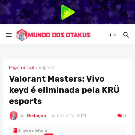
Página inicial
eSports
ESPORTS
Valorant Masters: Vivo
keyd é eliminada pela KRÜ
esports
por
Redação
-
setembro 15, 2021
0
2 min de leitura