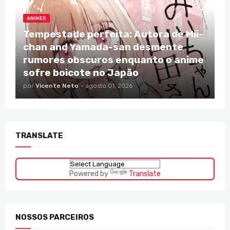
ANIMES
Tempestade perfeita: Autora de Mii-
chan and Yamada-san desmente
rumores obscuros enquanto o anime
sofre boicote no Japão
por
Vicente Neto
-
agosto 01, 2026
TRANSLATE
Powered by
Translate
NOSSOS PARCEIROS