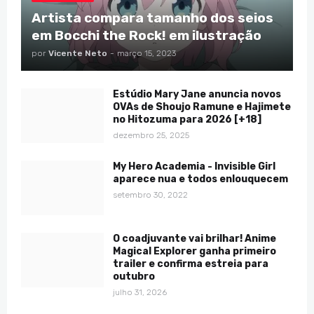
Artista compara tamanho dos seios
em Bocchi the Rock! em ilustração
por
Vicente Neto
-
março 15, 2023
Estúdio Mary Jane anuncia novos
OVAs de Shoujo Ramune e Hajimete
no Hitozuma para 2026 [+18]
dezembro 25, 2025
My Hero Academia - Invisible Girl
aparece nua e todos enlouquecem
setembro 30, 2022
O coadjuvante vai brilhar! Anime
Magical Explorer ganha primeiro
trailer e confirma estreia para
outubro
julho 31, 2026