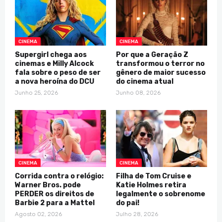
CINEMA
CINEMA
Supergirl chega aos
Por que a Geração Z
cinemas e Milly Alcock
transformou o terror no
fala sobre o peso de ser
gênero de maior sucesso
a nova heroína do DCU
do cinema atual
Junho 25, 2026
Junho 08, 2026
CINEMA
CINEMA
Corrida contra o relógio:
Filha de Tom Cruise e
Warner Bros. pode
Katie Holmes retira
PERDER os direitos de
legalmente o sobrenome
Barbie 2 para a Mattel
do pai!
Agosto 02, 2026
Julho 28, 2026