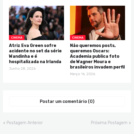
CINEMA
CINEMA
Atriz Eva Green sofre
Não queremos posts,
acidente no set da série
queremos Oscars:
Wandinha e é
Academia publica foto
hospitalizada na Irlanda
de Wagner Moura e
brasileiros invadem perfil
Junho 28, 2026
Março 16, 2026
Postar um comentário (0)
Postagem Anterior
Próxima Postagem