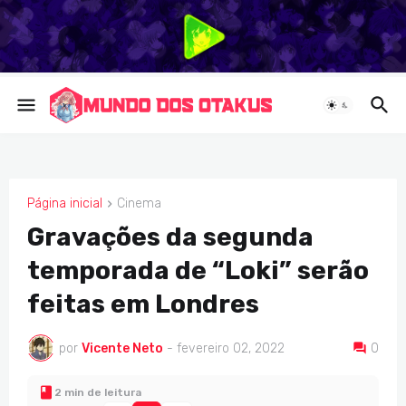
Página inicial
Cinema
CINEMA
Gravações da segunda
temporada de “Loki” serão
feitas em Londres
por
Vicente Neto
-
fevereiro 02, 2022
0
2 min de leitura