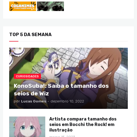
TOP 5 DA SEMANA
CURIOSIDADES
KonoSuba!: Saiba o tamanho dos
seios de Wiz
por
Lucas Gomes
-
dezembro 10, 2022
Artista compara tamanho dos
seios em Bocchi the Rock! em
ilustração