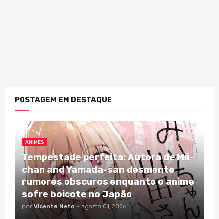
POSTAGEM EM DESTAQUE
ANIMES
Tempestade perfeita: Autora de Mii-
chan and Yamada-san desmente
rumores obscuros enquanto o anime
sofre boicote no Japão
por
Vicente Neto
-
agosto 01, 2026