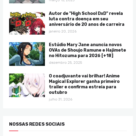
março 15, 2023
Autor de "High School DxD" revela
luta contra doença em seu
aniversário de 20 anos de carreira
janeiro 20, 2026
Estúdio Mary Jane anuncia novos
OVAs de Shoujo Ramune e Hajimete
no Hitozuma para 2026 [+18]
dezembro 25, 2025
O coadjuvante vai brilhar! Anime
Magical Explorer ganha primeiro
trailer e confirma estreia para
outubro
julho 31, 2026
NOSSAS REDES SOCIAIS