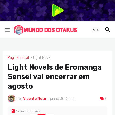
Página inicial
Light Novel
LIGHT NOVEL
Light Novels de Eromanga
Sensei vai encerrar em
agosto
por
Vicente Neto
-
junho 30, 2022
0
3 min de leitura