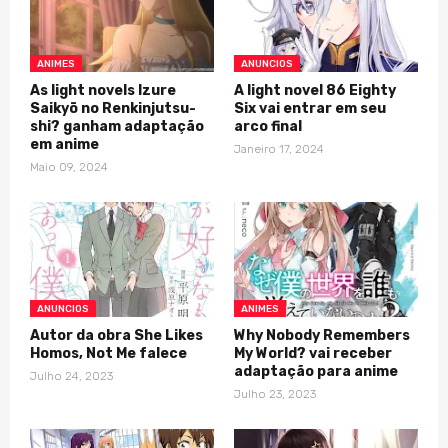
ANIMES
ANUNCIOS
As light novels Izure
A light novel 86 Eighty
Saikyō no Renkinjutsu-
Six vai entrar em seu
shi? ganham adaptação
arco final
em anime
Janeiro 17, 2024
Maio 09, 2024
ANUNCIOS
ANIMES
Autor da obra She Likes
Why Nobody Remembers
Homos, Not Me falece
My World? vai receber
adaptação para anime
Julho 24, 2023
Julho 23, 2023