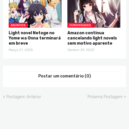
ANUNCIOS
CURIOSIDADES
Light novel Netoge no
Amazon continua
Yome wa Onna terminará
cancelando light novels
em breve
sem motivo aparente
Março 21, 2023
Janeiro 29, 2023
Postar um comentário (0)
Postagem Anterior
Próxima Postagem