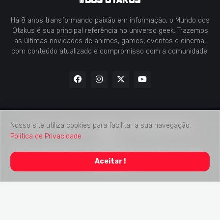
Há 8 anos transformando paixão em informação, o Mundo dos
Otakus é sua principal referência no universo geek. Trazemos
as últimas novidades de animes, games, eventos e cinema,
com conteúdo atualizado e compromisso com a comunidade.
Nosso site utiliza cookies para facilitar a sua navegação.
Home
Contato
Midia Kit
Verificação de Fatos
Politica de Privacidade
Sobre
2018 -
2026
Mundo dos Otakus
© Todos os Direitos Autorais
Aceitar !
Reservados