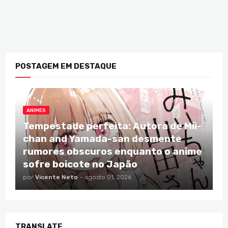
POSTAGEM EM DESTAQUE
ANIMES
Tempestade perfeita: Autora de Mii-
chan and Yamada-san desmente
rumores obscuros enquanto o anime
sofre boicote no Japão
por
Vicente Neto
-
agosto 01, 2026
TRANSLATE