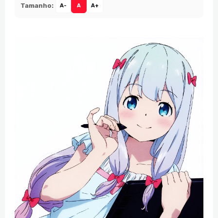
Tamanho:
A-
A
A+