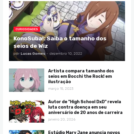
CURIOSIDADES
KonoSuba!: Saiba o tamanho dos
seios de Wiz
por
Lucas Gomes
-
dezembro 10, 2022
Artista compara tamanho dos
seios em Bocchi the Rock! em
ilustração
março 15, 2023
Autor de "High School DxD" revela
luta contra doença em seu
aniversário de 20 anos de carreira
janeiro 20, 2026
Estúdio Mary Jane anuncia novos