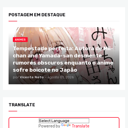
POSTAGEM EM DESTAQUE
ANIMES
Tempestade perfeita: Autora de Mii-
chan and Yamada-san desmente
rumores obscuros enquanto o anime
sofre boicote no Japão
por
Vicente Neto
-
agosto 01, 2026
TRANSLATE
Powered by
Translate