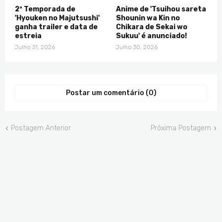
2ª Temporada de
Anime de 'Tsuihou sareta
'Hyouken no Majutsushi'
Shounin wa Kin no
ganha trailer e data de
Chikara de Sekai wo
estreia
Sukuu' é anunciado!
Julho 31, 2026
Julho 30, 2026
Postar um comentário (0)
Postagem Anterior
Próxima Postagem