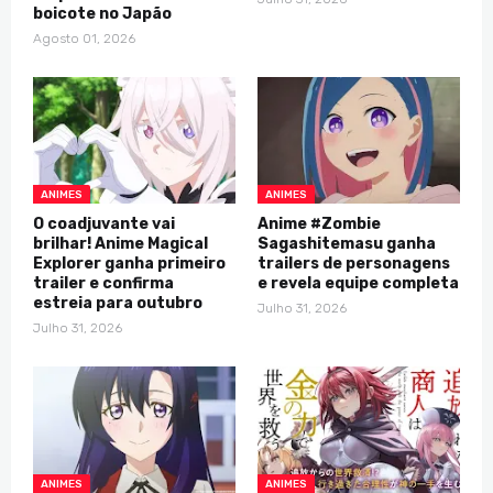
boicote no Japão
Agosto 01, 2026
ANIMES
ANIMES
O coadjuvante vai
Anime #Zombie
brilhar! Anime Magical
Sagashitemasu ganha
Explorer ganha primeiro
trailers de personagens
trailer e confirma
e revela equipe completa
estreia para outubro
Julho 31, 2026
Julho 31, 2026
ANIMES
ANIMES