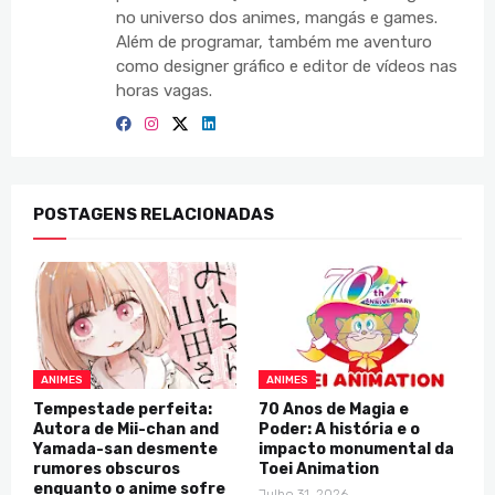
no universo dos animes, mangás e games.
Além de programar, também me aventuro
como designer gráfico e editor de vídeos nas
horas vagas.
POSTAGENS RELACIONADAS
ANIMES
ANIMES
Tempestade perfeita:
70 Anos de Magia e
Autora de Mii-chan and
Poder: A história e o
Yamada-san desmente
impacto monumental da
rumores obscuros
Toei Animation
enquanto o anime sofre
Julho 31, 2026