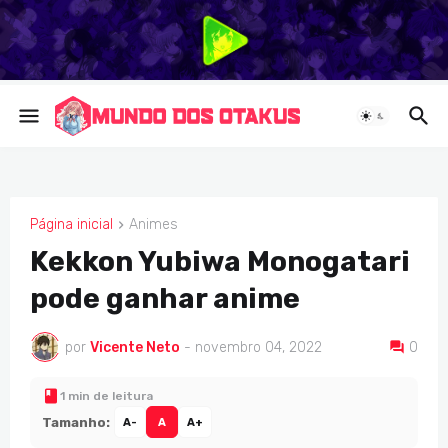
Página inicial
Animes
ANIMES
Kekkon Yubiwa Monogatari
pode ganhar anime
por
Vicente Neto
-
novembro 04, 2022
0
1 min de leitura
Tamanho:
A-
A
A+