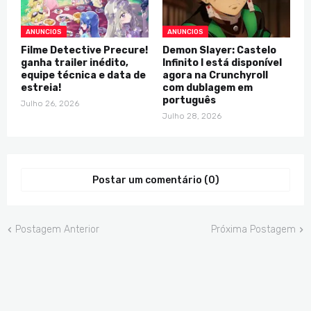
ANUNCIOS
ANUNCIOS
Filme Detective Precure!
Demon Slayer: Castelo
ganha trailer inédito,
Infinito I está disponível
equipe técnica e data de
agora na Crunchyroll
estreia!
com dublagem em
português
Julho 26, 2026
Julho 28, 2026
Postar um comentário (0)
Postagem Anterior
Próxima Postagem