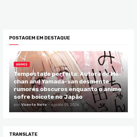
POSTAGEM EM DESTAQUE
ANIMES
Tempestade perfeita: Autora de Mii-
chan and Yamada-san desmente
rumores obscuros enquanto o anime
sofre boicote no Japão
por
Vicente Neto
-
agosto 01, 2026
TRANSLATE