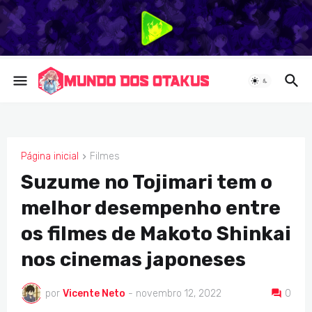
Página inicial
Filmes
FILMES
Suzume no Tojimari tem o
melhor desempenho entre
os filmes de Makoto Shinkai
nos cinemas japoneses
por
Vicente Neto
-
novembro 12, 2022
0