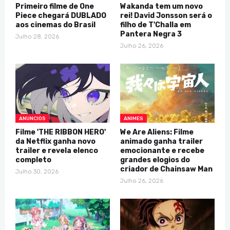
Primeiro filme de One
Wakanda tem um novo
Piece chegará DUBLADO
rei! David Jonsson será o
aos cinemas do Brasil
filho de T'Challa em
Pantera Negra 3
Julho 28, 2026
Julho 26, 2026
ANUNCIOS
ANIMES
Filme 'THE RIBBON HERO'
We Are Aliens: Filme
da Netflix ganha novo
animado ganha trailer
trailer e revela elenco
emocionante e recebe
completo
grandes elogios do
criador de Chainsaw Man
Julho 30, 2026
Julho 26, 2026