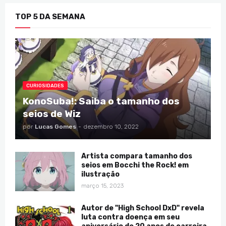
TOP 5 DA SEMANA
CURIOSIDADES
KonoSuba!: Saiba o tamanho dos
seios de Wiz
por
Lucas Gomes
-
dezembro 10, 2022
Artista compara tamanho dos
seios em Bocchi the Rock! em
ilustração
março 15, 2023
Autor de "High School DxD" revela
luta contra doença em seu