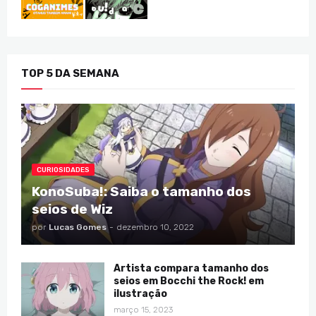
TOP 5 DA SEMANA
CURIOSIDADES
KonoSuba!: Saiba o tamanho dos
seios de Wiz
por
Lucas Gomes
-
dezembro 10, 2022
Artista compara tamanho dos
seios em Bocchi the Rock! em
ilustração
março 15, 2023