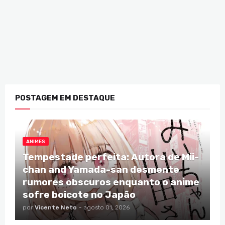
POSTAGEM EM DESTAQUE
ANIMES
Tempestade perfeita: Autora de Mii-
chan and Yamada-san desmente
rumores obscuros enquanto o anime
sofre boicote no Japão
por
Vicente Neto
-
agosto 01, 2026