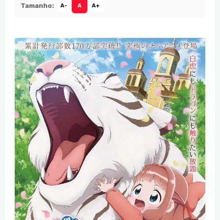
Tamanho:
A-
A
A+