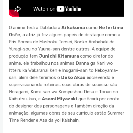
O anime terá a Dubladora
Ai kakuma
como
Nefertima
Osfe
, a atriz já fez alguns papeis de destaque como a
Eris Boreas de Mushoku Tensei, Nonko Arahabaki de
Yuragi-sou no Yuuna-san dentre outros. A equipe de
produção tem
Junichi Kitamura
como diretor do
anime, ele trabalhou nos animes Danna ga Nani wo
Itteiru ka Wakaranai Ken e Inugami-san to Nekoyama-
san, além dele teremos o
Deko Akao
escrevendo e
supervisionando roteiros, suas obras de sucesso são
Noragami, Komi-san wa Komyushou Desu e Tonari no
Kaibutsu-kun, e
Asami Miyazaki
que ficará por conta
do designer dos personagens e também direção da
animação, algumas obras de seu currículo estão Summer
Time Render e Asa da yo! Kaishain.