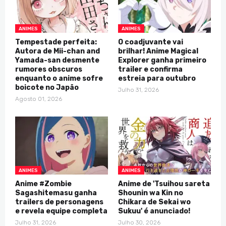
ANIMES
ANIMES
Tempestade perfeita:
O coadjuvante vai
Autora de Mii-chan and
brilhar! Anime Magical
Yamada-san desmente
Explorer ganha primeiro
rumores obscuros
trailer e confirma
enquanto o anime sofre
estreia para outubro
boicote no Japão
Julho 31, 2026
Agosto 01, 2026
ANIMES
ANIMES
Anime #Zombie
Anime de 'Tsuihou sareta
Sagashitemasu ganha
Shounin wa Kin no
trailers de personagens
Chikara de Sekai wo
e revela equipe completa
Sukuu' é anunciado!
Julho 31, 2026
Julho 30, 2026