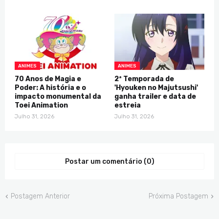
ANIMES
ANIMES
70 Anos de Magia e
2ª Temporada de
Poder: A história e o
'Hyouken no Majutsushi'
impacto monumental da
ganha trailer e data de
Toei Animation
estreia
Julho 31, 2026
Julho 31, 2026
Postar um comentário (0)
Postagem Anterior
Próxima Postagem