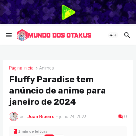
Página inicial
Animes
ANIMES
Fluffy Paradise tem
anúncio de anime para
janeiro de 2024
por
Juan Ribeiro
-
julho 24, 2023
0
2 min de leitura