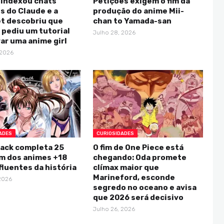
 indexou chats
Petições exigem o fim da
s do Claude e a
produção do anime Mii-
et descobriu que
chan to Yamada-san
pediu um tutorial
Julho 28, 2026
rar uma anime girl
 2026
ADES
CURIOSIDADES
lack completa 25
O fim de One Piece está
um dos animes +18
chegando: Oda promete
fluentes da história
clímax maior que
Marineford, esconde
 2026
segredo no oceano e avisa
que 2026 será decisivo
Julho 26, 2026