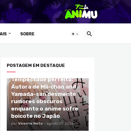
AIS
SOBRE
POSTAGEM EM DESTAQUE
ANIMES
Tempestade perfeita:
Autora de Mii-chan and
Yamada-san desmente
rumores obscuros
enquanto o anime sofre
boicote no Japão
por
Vicente Neto
-
agosto 01, 2026