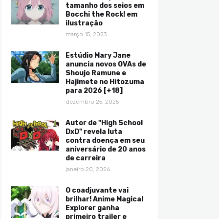
tamanho dos seios em
Bocchi the Rock! em
ilustração
março 15, 2023
Estúdio Mary Jane
anuncia novos OVAs de
Shoujo Ramune e
Hajimete no Hitozuma
para 2026 [+18]
dezembro 25, 2025
Autor de "High School
DxD" revela luta
contra doença em seu
aniversário de 20 anos
de carreira
janeiro 20, 2026
O coadjuvante vai
brilhar! Anime Magical
Explorer ganha
primeiro trailer e