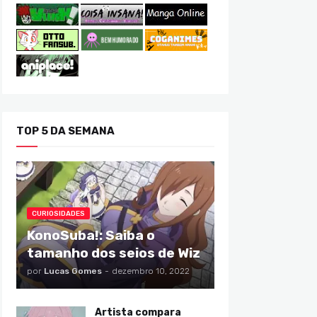
TOP 5 DA SEMANA
CURIOSIDADES
KonoSuba!: Saiba o
tamanho dos seios de Wiz
por
Lucas Gomes
-
dezembro 10, 2022
Artista compara