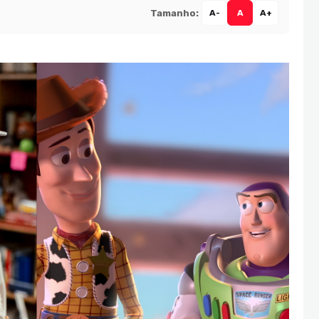
Tamanho:
A-
A
A+