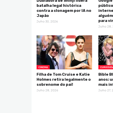
Dubladora de Shinji lidera
Google
batalha legal histórica
público
contra a clonagem por IA no
intern
Japão
alguém 
para vi
Julho 30, 2026
Julho 28,
CINEMA
CURIOSID
Filha de Tom Cruise e Katie
Bible B
Holmes retira legalmente o
anos: 
sobrenome do pai!
mais in
Julho 28, 2026
Julho 27,