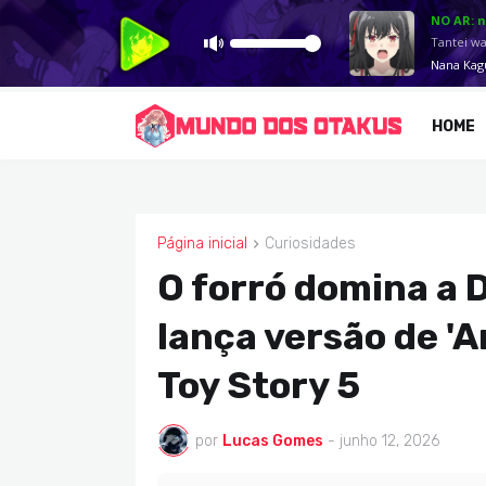
HOME
Página inicial
Curiosidades
CURIOSIDADES
O forró domina a 
lança versão de '
Toy Story 5
por
Lucas Gomes
-
junho 12, 2026