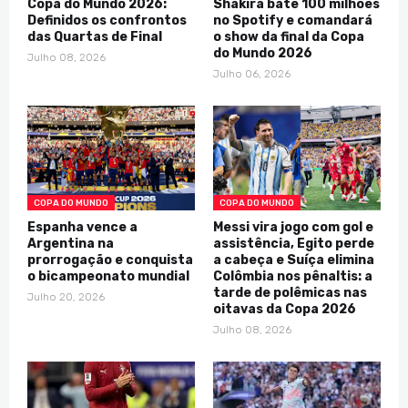
Copa do Mundo 2026:
Shakira bate 100 milhões
Definidos os confrontos
no Spotify e comandará
das Quartas de Final
o show da final da Copa
do Mundo 2026
Julho 08, 2026
Julho 06, 2026
COPA DO MUNDO
COPA DO MUNDO
Espanha vence a
Messi vira jogo com gol e
Argentina na
assistência, Egito perde
prorrogação e conquista
a cabeça e Suíça elimina
o bicampeonato mundial
Colômbia nos pênaltis: a
tarde de polêmicas nas
Julho 20, 2026
oitavas da Copa 2026
Julho 08, 2026