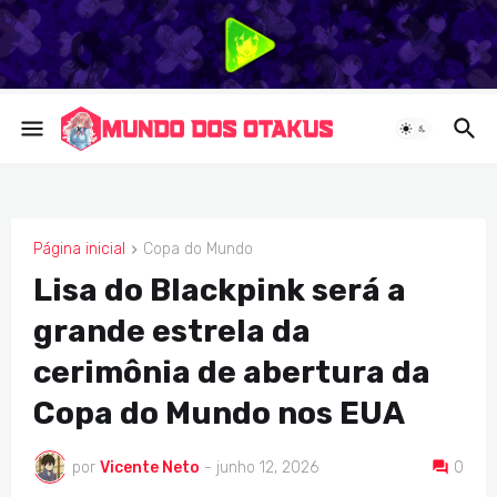
Página inicial
Copa do Mundo
COPA DO MUNDO
Lisa do Blackpink será a
grande estrela da
cerimônia de abertura da
Copa do Mundo nos EUA
por
Vicente Neto
-
junho 12, 2026
0