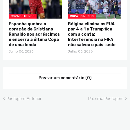
COPA DO MUNDO
COPA DO MUNDO
Espanha quebra o
Bélgica elimina os EUA
coração de Cristiano
por 4 a 1 e Trump fica
Ronaldo nos acréscimos
com a conta:
e encerra a última Copa
Interferência na FIFA
de uma lenda
não salvou o país-sede
Julho 06, 2026
Julho 06, 2026
Postar um comentário (0)
Postagem Anterior
Próxima Postagem