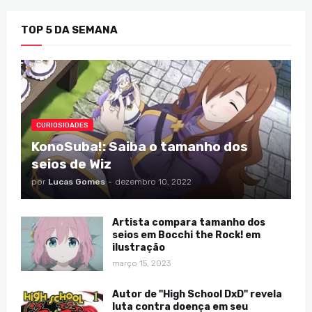
TOP 5 DA SEMANA
CURIOSIDADES
KonoSuba!: Saiba o tamanho dos
seios de Wiz
por
Lucas Gomes
-
dezembro 10, 2022
Artista compara tamanho dos
seios em Bocchi the Rock! em
ilustração
março 15, 2023
Autor de "High School DxD" revela
luta contra doença em seu