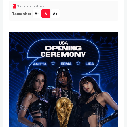
2 min de leitura
Tamanho:
A-
A
A+