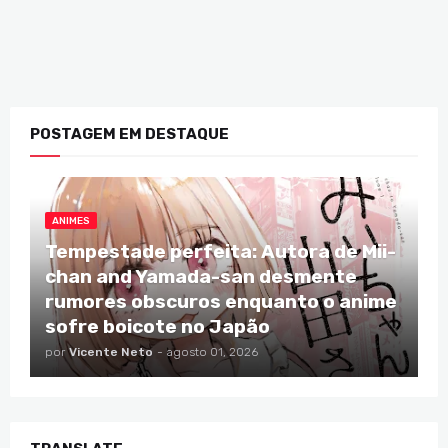
POSTAGEM EM DESTAQUE
ANIMES
Tempestade perfeita: Autora de Mii-
chan and Yamada-san desmente
rumores obscuros enquanto o anime
sofre boicote no Japão
por
Vicente Neto
-
agosto 01, 2026