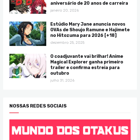
aniversário de 20 anos de carreira
janeiro 20, 2026
Estúdio Mary Jane anuncia novos
OVAs de Shoujo Ramune e Hajimete
no Hitozuma para 2026 [+18]
dezembro 25, 2025
O coadjuvante vai brilhar! Anime
Magical Explorer ganha primeiro
trailer e confirma estreia para
outubro
julho 31, 2026
NOSSAS REDES SOCIAIS