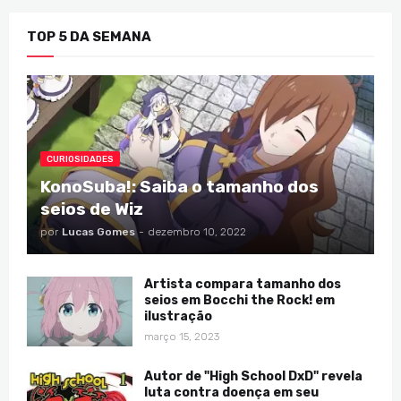
TOP 5 DA SEMANA
CURIOSIDADES
KonoSuba!: Saiba o tamanho dos
seios de Wiz
por
Lucas Gomes
-
dezembro 10, 2022
Artista compara tamanho dos
seios em Bocchi the Rock! em
ilustração
março 15, 2023
Autor de "High School DxD" revela
luta contra doença em seu