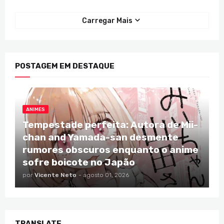
Carregar Mais
POSTAGEM EM DESTAQUE
ANIMES
Tempestade perfeita: Autora de Mii-
chan and Yamada-san desmente
rumores obscuros enquanto o anime
sofre boicote no Japão
por
Vicente Neto
-
agosto 01, 2026
TRANSLATE