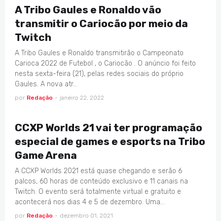
A Tribo Gaules e Ronaldo vão
transmitir o Cariocão por meio da
Twitch
A Tribo Gaules e Ronaldo transmitirão o Campeonato
Carioca 2022 de Futebol , o Cariocão . O anúncio foi feito
nesta sexta-feira (21), pelas redes sociais do próprio
Gaules. A nova atr…
por
Redação
-
janeiro 22, 2022
2021
CCXP Worlds 21 vai ter programação
especial de games e esports na Tribo
Game Arena
A CCXP Worlds 2021 está quase chegando e serão 6
palcos, 60 horas de conteúdo exclusivo e 11 canais na
Twitch. O evento será totalmente virtual e gratuito e
acontecerá nos dias 4 e 5 de dezembro. Uma…
por
Redação
-
dezembro 01, 2021