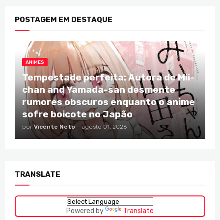
POSTAGEM EM DESTAQUE
ANIMES
Tempestade perfeita: Autora de Mii-
chan and Yamada-san desmente
rumores obscuros enquanto o anime
sofre boicote no Japão
por
Vicente Neto
-
agosto 01, 2026
TRANSLATE
Powered by
Translate