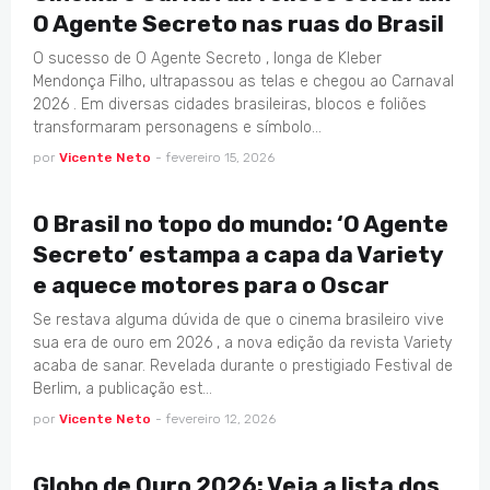
O Agente Secreto nas ruas do Brasil
O sucesso de O Agente Secreto , longa de Kleber
Mendonça Filho, ultrapassou as telas e chegou ao Carnaval
2026 . Em diversas cidades brasileiras, blocos e foliões
transformaram personagens e símbolo…
por
Vicente Neto
-
fevereiro 15, 2026
BRASIL
O Brasil no topo do mundo: ‘O Agente
Secreto’ estampa a capa da Variety
e aquece motores para o Oscar
Se restava alguma dúvida de que o cinema brasileiro vive
sua era de ouro em 2026 , a nova edição da revista Variety
acaba de sanar. Revelada durante o prestigiado Festival de
Berlim, a publicação est…
por
Vicente Neto
-
fevereiro 12, 2026
CINEMA
Globo de Ouro 2026: Veja a lista dos