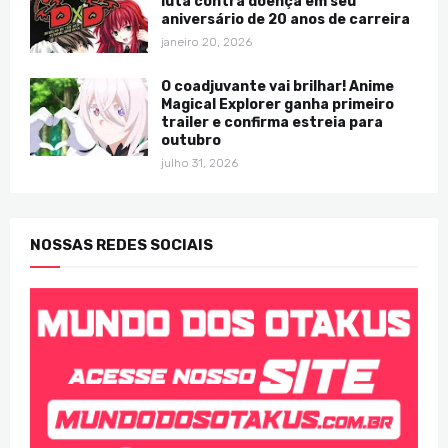
luta contra doença em seu
aniversário de 20 anos de carreira
janeiro 20, 2026
O coadjuvante vai brilhar! Anime
Magical Explorer ganha primeiro
trailer e confirma estreia para
outubro
julho 31, 2026
NOSSAS REDES SOCIAIS