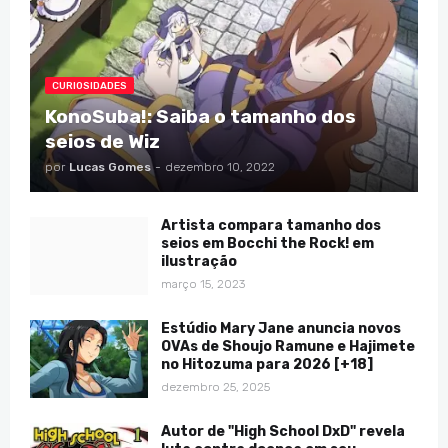
CURIOSIDADES
KonoSuba!: Saiba o tamanho dos
seios de Wiz
por
Lucas Gomes
-
dezembro 10, 2022
Artista compara tamanho dos
seios em Bocchi the Rock! em
ilustração
março 15, 2023
Estúdio Mary Jane anuncia novos
OVAs de Shoujo Ramune e Hajimete
no Hitozuma para 2026 [+18]
dezembro 25, 2025
Autor de "High School DxD" revela